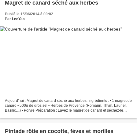
Magret de canard séché aux herbes
Publié le 15/06/2014 à 00:02
Par
LeeYaa
Aujourd'hui : Magret de canard séché aux herbes. Ingrédients : • 1 magret de
canard • 500g de gros sel • Herbes de Provence (Romarin, Thym, Laurier,
Basilic,...) • Poivre Préparation : Lavez le magret de canard et séchez-le
bien. Dans un récipient à couvercle...
Pintade rôtie en cocotte, fèves et morilles