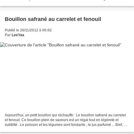
petits légumes est un délice...
Bouillon safrané au carrelet et fenouil
Publié le 26/11/2012 à 00:02
Par
LeeYaa
Aujourd'hui, un petit bouillon qui réchauffe : Le bouillon safrané au carrelet
et fenouil. Ce bouillon plein de saveurs est un régal tout en légèreté et
subtilité . Le poisson et les légumes sont fondants , le jus parfumé ... Bref, un
vrai régal pour...