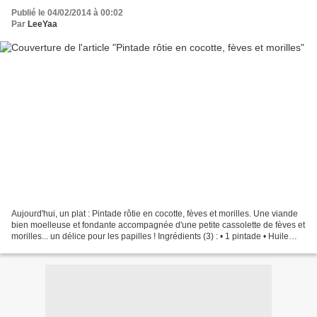
Publié le 04/02/2014 à 00:02
Par
LeeYaa
Aujourd'hui, un plat : Pintade rôtie en cocotte, fèves et morilles. Une viande
bien moelleuse et fondante accompagnée d'une petite cassolette de fèves et
morilles... un délice pour les papilles ! Ingrédients (3) : • 1 pintade • Huile
d'olive de Nyons...