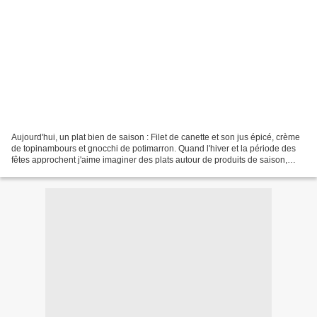
Aujourd'hui, un plat bien de saison : Filet de canette et son jus épicé, crème
de topinambours et gnocchi de potimarron. Quand l'hiver et la période des
fêtes approchent j'aime imaginer des plats autour de produits de saison,
réconfortants, et qui mèttent...