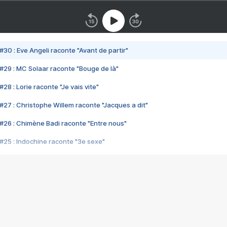
#30 : Eve Angeli raconte "Avant de partir"
#29 : MC Solaar raconte "Bouge de là"
28 : Lorie raconte "Je vais vite"
#27 : Christophe Willem raconte "Jacques a dit"
#26 : Chimène Badi raconte "Entre nous"
#25 : Indochine raconte "3e sexe"
#24 : Zaho raconte "C'est chelou"
#23 : Patrick Bruel raconte "Au café des délices"
#22 : Kyo raconte "Le chemin"
#21 : Nolwenn Leroy raconte "Cassé"