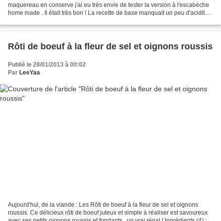
maquereau en conserve j'ai eu très envie de tester la version à l'escabèche
home made . Il était très bon ! La recette de base manquait un peu d'acidité à
mon goût mais une fois...
Rôti de boeuf à la fleur de sel et oignons roussis
Publié le 28/01/2013 à 00:02
Par
LeeYaa
Aujourd'hui, de la viande : Les Rôti de boeuf à la fleur de sel et oignons
roussis. Ce délicieux rôti de boeuf juteux et simple à réaliser est savoureux
avec ses petits oignons roussis et fondants , un vrai régal ! Ingrédients (4) : •