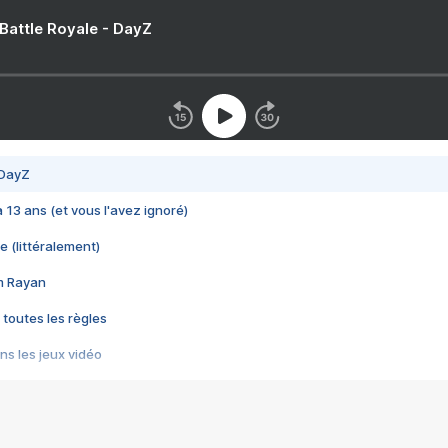
 Battle Royale - DayZ
 DayZ
 a 13 ans (et vous l'avez ignoré)
e (littéralement)
im Rayan
 toutes les règles
s les jeux vidéo
us choquant de Rockstar ? - Le scandale BULLY
e plus moche de Steam