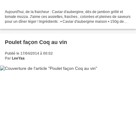
Aujourd'hui, de la fraicheur : Caviar d'aubergine, dés de jambon grillé et
tomate mozza. J'aime ces assiettes, fraiches , colorées et pleines de saveurs
pour un dîner léger ! Ingrédients : • Caviar d'aubergine maison • 150g de
talon de jambon • Tomates...
Poulet façon Coq au vin
Publié le 17/04/2014 à 00:02
Par
LeeYaa