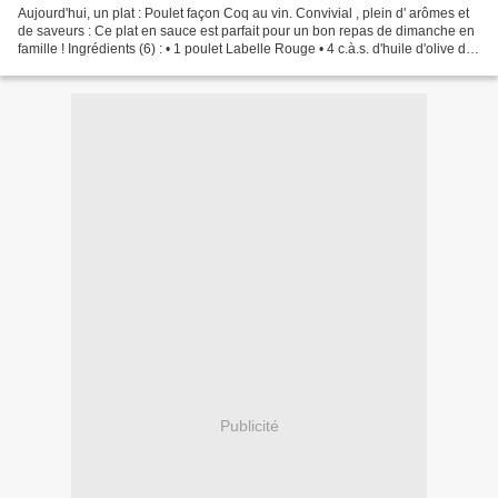
Aujourd'hui, un plat : Poulet façon Coq au vin. Convivial , plein d' arômes et
de saveurs : Ce plat en sauce est parfait pour un bon repas de dimanche en
famille ! Ingrédients (6) : • 1 poulet Labelle Rouge • 4 c.à.s. d'huile d'olive de
La Lieutenante...
Publicité