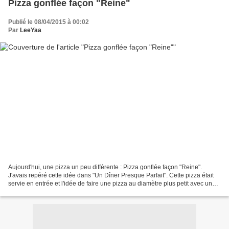
Pizza gonflée façon "Reine"
Publié le 08/04/2015 à 00:02
Par
LeeYaa
Aujourd'hui, une pizza un peu différente : Pizza gonflée façon "Reine".
J'avais repéré cette idée dans "Un Dîner Presque Parfait". Cette pizza était
servie en entrée et l'idée de faire une pizza au diamètre plus petit avec une
présentation en hauteur,...