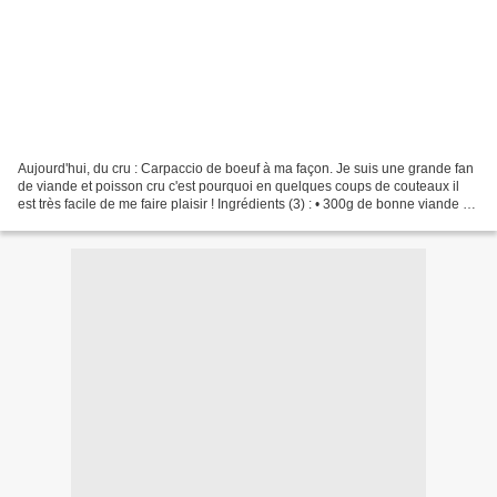
Aujourd'hui, du cru : Carpaccio de boeuf à ma façon. Je suis une grande fan
de viande et poisson cru c'est pourquoi en quelques coups de couteaux il
est très facile de me faire plaisir ! Ingrédients (3) : • 300g de bonne viande de
boeuf • Sel, poivre...