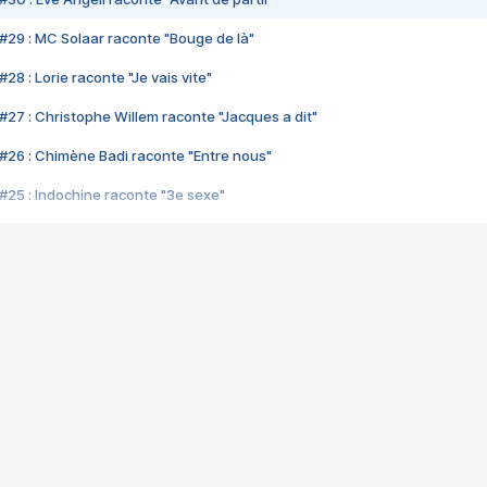
#29 : MC Solaar raconte "Bouge de là"
28 : Lorie raconte "Je vais vite"
#27 : Christophe Willem raconte "Jacques a dit"
#26 : Chimène Badi raconte "Entre nous"
#25 : Indochine raconte "3e sexe"
#24 : Zaho raconte "C'est chelou"
#23 : Patrick Bruel raconte "Au café des délices"
#22 : Kyo raconte "Le chemin"
#21 : Nolwenn Leroy raconte "Cassé"
#20 : Patrick Hernandez raconte "Born to be alive"
#19 : Lorie raconte "Près de moi"
#18 : Michael Jones raconte "A nos actes manqués" (avec Jean-Jacque