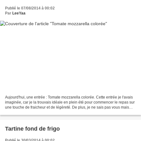
Publié le 07/08/2014 à 00:02
Par
LeeYaa
Aujourd'hui, une entrée : Tomate mozzarella colorée. Cette entrée je l'avais
imaginée, car je la trouvais idéale en plein été pour commencer le repas sur
une touche de fraicheur et de légèreté. De plus, je ne sais pas vous mais
moi l'été c'est synonyme...
Tartine fond de frigo
Publié le 30/03/2014 à 00:02