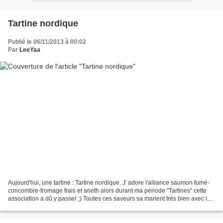
Tartine nordique
Publié le 06/11/2013 à 00:02
Par
LeeYaa
Aujourd'hui, une tartine : Tartine nordique. J' adore l'alliance saumon fumé-
concombre-fromage frais et aneth alors durant ma période "Tartines" cette
association a dû y passer ;) Toutes ces saveurs sa marient très bien avec la
fine tranche de pain de...