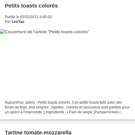
Petits toasts colorés
Publié le 02/11/2013 à 00:02
Par
LeeYaa
Aujourd'hui, apéro : Petits toasts colorés. Ces petits toasts faits avec des
fonds de frigo, tout simples , rapides , colorés et savoureux sont parfaits pour
un apéro à l'improviste ;) Ingrédients : • Pain de seigle (Pumpernickel) •
Avocat • Jus de citron...
Tartine tomate-mozzarella