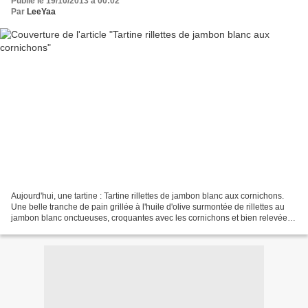
Publié le 19/10/2013 à 00:02
Par
LeeYaa
Aujourd'hui, une tartine : Tartine rillettes de jambon blanc aux cornichons.
Une belle tranche de pain grillée à l'huile d'olive surmontée de rillettes au
jambon blanc onctueuses, croquantes avec les cornichons et bien relevées
avec la ciboulette, un...