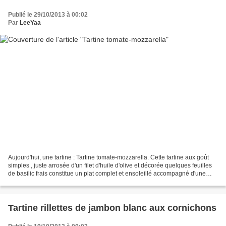
Publié le 29/10/2013 à 00:02
Par
LeeYaa
Aujourd'hui, une tartine : Tartine tomate-mozzarella. Cette tartine aux goût
simples , juste arrosée d'un filet d'huile d'olive et décorée quelques feuilles
de basilic frais constitue un plat complet et ensoleillé accompagné d'une
petite salade verte....
Tartine rillettes de jambon blanc aux cornichons