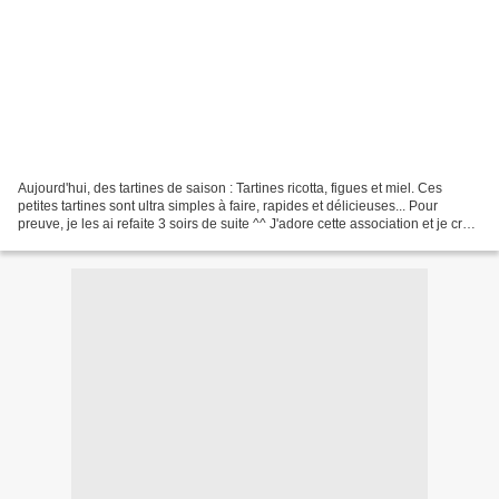
Aujourd'hui, des tartines de saison : Tartines ricotta, figues et miel. Ces
petites tartines sont ultra simples à faire, rapides et délicieuses... Pour
preuve, je les ai refaite 3 soirs de suite ^^ J'adore cette association et je crois
que je ne m'en...