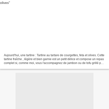
Aujourd'hui, une tartine : Tartine au tartare de courgettes, feta et olives. Cette
tartine fraîche , légère et bien garnie est un petit délice et compose un repas
complet si, comme moi, vous l'accompagnez de jambon ou de tofu grillé par
exemple. Un vrai...