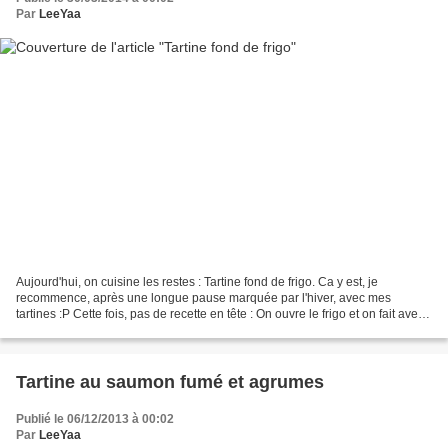
Par
LeeYaa
Aujourd'hui, on cuisine les restes : Tartine fond de frigo. Ca y est, je
recommence, après une longue pause marquée par l'hiver, avec mes
tartines :P Cette fois, pas de recette en tête : On ouvre le frigo et on fait avec
ce qu'il y a ou plutôt : ce qu'il...
Tartine au saumon fumé et agrumes
Publié le 06/12/2013 à 00:02
Par
LeeYaa