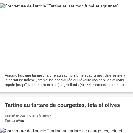
Aujourd'hui, une tartine : Tartine au saumon fumé et agrumes. Une tartine à
la garniture fraîche , crémeuse et acidulée qui réveille vos papilles et vous
régale jusqu'à la dernière miette ;) Ingrédients (4) : • 4 tranches de pain de
seigle • 200g de mascarpone...
Tartine au tartare de courgettes, feta et olives
Publié le 24/11/2013 à 00:02
Par
LeeYaa