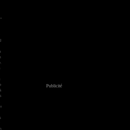
d
n
n
e.
n
i
u
e
Publicité
à
s
r
s
m