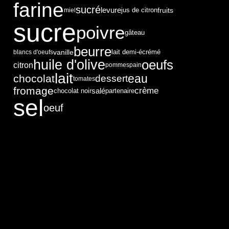
farine
sucré
levure
fruits
miel
jus de citron
sucre
poivre
gâteau
beurre
vanille
blancs d'oeufs
lait demi-écrémé
huile d'olive
oeufs
citron
pommes
pain
lait
eau
chocolat
dessert
tomates
fromage
crème
salé
chocolat noir
partenaire
sel
oeuf