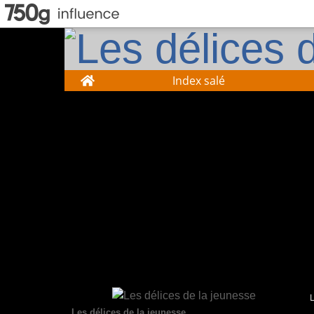
Home
Index salé
Les délices de la jeunesse