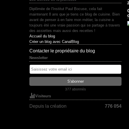
Diplômée de l'Institut Paul Bocuse, cela fait
maintenant 8 ans que je tiens ce blog de cuisine. Bien
avant de penser à en faire mon métier, la cuisine a
toujours été une vraie passion qui se partage à travers
des assiettes mais aussi des recettes !
Accueil du blog
Créer un blog avec CanalBlog
Contacter le propriétaire du blog
Newsletter
377 abonnés
Visiteurs
Depuis la création
776 054