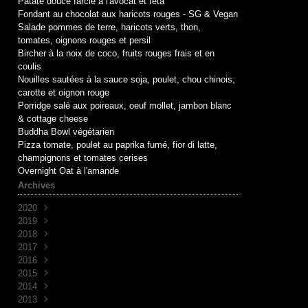
Patate douce farcie à l'avocat et féta
Fondant au chocolat aux haricots rouges - SG & Vegan
Salade pommes de terre, haricots verts, thon,
tomates, oignons rouges et persil
Bircher à la noix de coco, fruits rouges frais et en
coulis
Nouilles sautées à la sauce soja, poulet, chou chinois,
carotte et oignon rouge
Porridge salé aux poireaux, oeuf mollet, jambon blanc
& cottage cheese
Buddha Bowl végétarien
Pizza tomate, poulet au paprika fumé, fior di latte,
champignons et tomates cerises
Overnight Oat à l'amande
Archives
2020
2019
Mai
(1)
2018
Avril
Juin
(1)
(10)
2017
Mai
Novembre
(1)
(1)
2016
Avril
Octobre
Décembre
(2)
(2)
(7)
2015
Mars
Septembre
Novembre
Décembre
(2)
(7)
(6)
(3)
2014
Août
Octobre
Novembre
Décembre
(1)
(2)
(5)
(3)
2013
Juillet
Septembre
Octobre
Novembre
Décembre
(2)
(8)
(1)
(9)
(5)