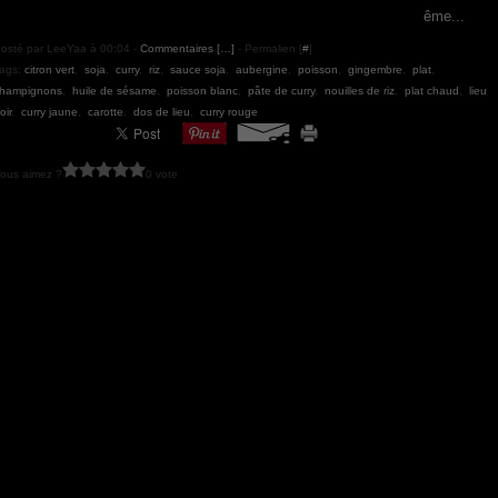
ême...
osté par LeeYaa à 00:04 -
Commentaires [
…
]
- Permalien [
#
]
ags:
citron vert
,
soja
,
curry
,
riz
,
sauce soja
,
aubergine
,
poisson
,
gingembre
,
plat
,
hampignons
,
huile de sésame
,
poisson blanc
,
pâte de curry
,
nouilles de riz
,
plat chaud
,
lieu
oir
,
curry jaune
,
carotte
,
dos de lieu
,
curry rouge
ous aimez ?
0 vote