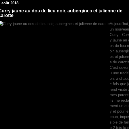
2 août 2018
Curry jaune au dos de lieu noir, aubergines et julienne de
carotte
Aujourd'hui,
un nouveau
Curry : Curr
y jaune au 
os de lieu n
oir, aubergi
es et julien
e de carott
C'est deve
u une tradit
on, à chaq
e fois que j
rend visite 
mes parent
ils me récla
ment un cur
y et pour le
coup, impo
sible de fair
e 2 fois la 