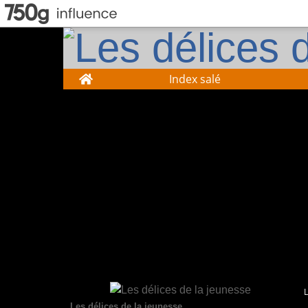
Home
Index salé
Les délices de la jeunesse