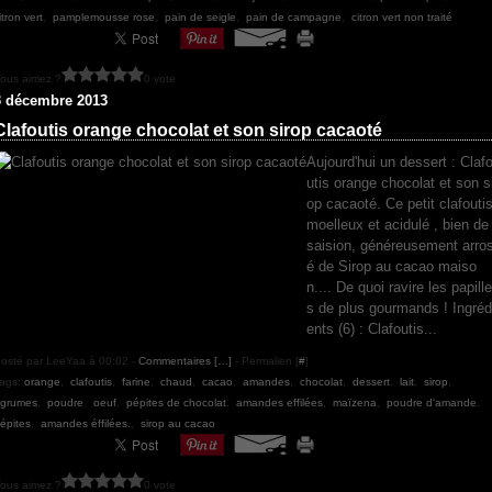
itron vert
,
pamplemousse rose
,
pain de seigle
,
pain de campagne
,
citron vert non traité
ous aimez ?
0 vote
3 décembre 2013
Clafoutis orange chocolat et son sirop cacaoté
Aujourd'hui un dessert : Claf
utis orange chocolat et son s
op cacaoté. Ce petit clafouti
moelleux et acidulé , bien de
saision, généreusement arro
é de Sirop au cacao maiso
n.... De quoi ravire les papille
s de plus gourmands ! Ingréd
ents (6) : Clafoutis...
osté par LeeYaa à 00:02 -
Commentaires [
…
]
- Permalien [
#
]
ags:
orange
,
clafoutis
,
farine
,
chaud
,
cacao
,
amandes
,
chocolat
,
dessert
,
lait
,
sirop
,
grumes
,
poudre
,
oeuf
,
pépites de chocolat
,
amandes effilées
,
maïzena
,
poudre d'amande
,
épites
,
amandes éffilées.
,
sirop au cacao
ous aimez ?
0 vote