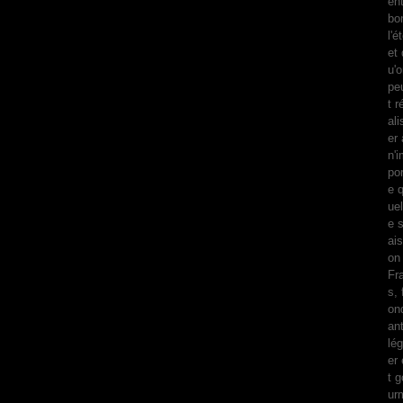
en
bo
l'é
et 
u'
pe
t r
ali
er 
n'
por
e 
uel
e 
ais
on 
Fra
s, 
on
ant
lég
er 
t g
ur