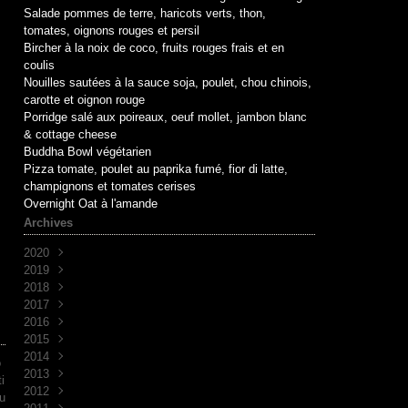
Salade pommes de terre, haricots verts, thon,
tomates, oignons rouges et persil
Bircher à la noix de coco, fruits rouges frais et en
coulis
Nouilles sautées à la sauce soja, poulet, chou chinois,
carotte et oignon rouge
Porridge salé aux poireaux, oeuf mollet, jambon blanc
& cottage cheese
Buddha Bowl végétarien
Pizza tomate, poulet au paprika fumé, fior di latte,
champignons et tomates cerises
Overnight Oat à l'amande
Archives
2020
2019
Mai
(1)
2018
Avril
Juin
(1)
(10)
2017
Mai
Novembre
(1)
(1)
2016
Avril
Octobre
Décembre
(2)
(2)
(7)
2015
Mars
Septembre
Novembre
Décembre
(2)
(7)
(6)
(3)
2014
Août
Octobre
Novembre
Décembre
(1)
(2)
(5)
(3)
o
2013
Juillet
Septembre
Octobre
Novembre
Décembre
(2)
(8)
(1)
(9)
(5)
i
2012
Juin
Juin
Septembre
Octobre
Novembre
Décembre
(1)
(1)
(2)
(7)
(30)
(4)
ju