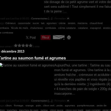
ste dosage de ce petit agrume vert et votre de
sert sera sublimé ! Tout simplement il me faisa
t de la peine :...
osté par LeeYaa à 00:02 -
Commentaires [
…
]
- Permalien [
#
]
ags:
Crémeux
,
cassonade
,
sucre
,
lait
,
agrumes
,
crème
,
zestes
,
maïzena
,
chaud-froid
,
ombava
,
fécule de maïs
,
chalumeau
,
combawa
,
crème catalane
,
catalane
,
espagnol
,
zestes
e combawa
ous aimez ?
0 vote
6 décembre 2013
Tartine au saumon fumé et agrumes
Aujourd'hui, une tartine : Tartine au sau
mon fumé et agrumes. Une tartine à la 
arniture fraîche , crémeuse et acidulée 
ui réveille vos papilles et vous régale j
qu'à la dernière miette ;) Ingrédients (4) 
• 4 tranches de pain de seigle • 200g d
mascarpone...
osté par LeeYaa à 00:02 -
Commentaires [
…
]
- Permalien [
#
]
ags:
citron
,
fromage
,
orange
,
pain
,
citron vert
,
zeste
,
agrumes
,
pamplemousse
,
zeste de
itron
,
tranches
,
tranches de pain
,
tartine
,
citron jaune
,
citron non traité
,
pain complet
,
zeste 