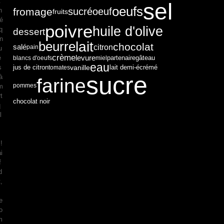
t
sel
oeufs
fromage
sucré
oeuf
n
fruits
té
poivre
huile d'olive
q
dessert
on
lait
beurre
chocolat
citron
salé
pain
u
crème
levure
é
partenaire
blancs d'oeufs
miel
gâteau
eau
s
vanille
jus de citron
tomates
lait demi-écrémé
sucre
à
farine
pommes
im
t
chocolat noir
q
l
s
!
i
f
d
,
e
o
m