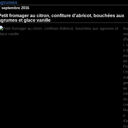
agrumes
7 septembre 2016
Petit fromager au citron, confiture d'abricot, bouchées aux
agrumes et glace vanille
Au
ou
d'
i, 
n 
es
ert
Pe
t f
m
ge
au
cit
on
co
fit
e
d'
ric