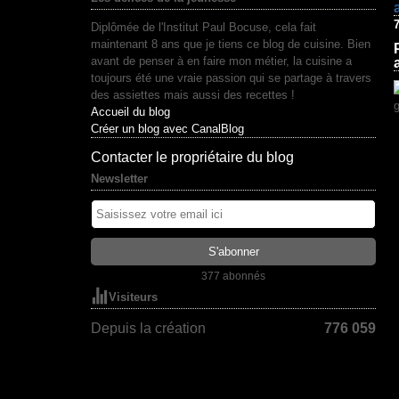
Diplômée de l'Institut Paul Bocuse, cela fait
maintenant 8 ans que je tiens ce blog de cuisine. Bien
avant de penser à en faire mon métier, la cuisine a
toujours été une vraie passion qui se partage à travers
des assiettes mais aussi des recettes !
Accueil du blog
Créer un blog avec CanalBlog
Contacter le propriétaire du blog
Newsletter
377 abonnés
Visiteurs
Depuis la création
776 059