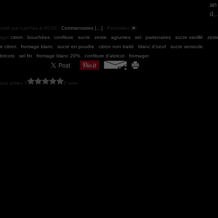
an
d,.
osté par LeeYaa à 00:02 -
Commentaires [
…
]
- Permalien [
#
]
ags:
citron
,
bouchées
,
confiture
,
sucre
,
zeste
,
agrumes
,
sel
,
partenaires
,
sucre vanillé
,
zest
e citron
,
fromage blanc
,
sucre en poudre
,
citron non traité
,
blanc d'oeuf
,
sucre semoule
,
bricots
,
sel fin
,
fromage blanc 20%
,
confiture d'abricot
,
fromager
ous aimez ?
0 vote