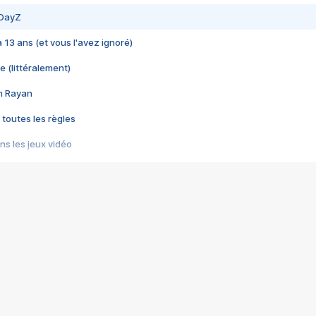
 DayZ
 a 13 ans (et vous l'avez ignoré)
e (littéralement)
im Rayan
 toutes les règles
s les jeux vidéo
us choquant de Rockstar ? - Le scandale BULLY
e plus moche de Steam
du RÊVE tourne au CAUCHEMAR
pendant 8 heures
it… à tort
umiliés par un jeu vidéo