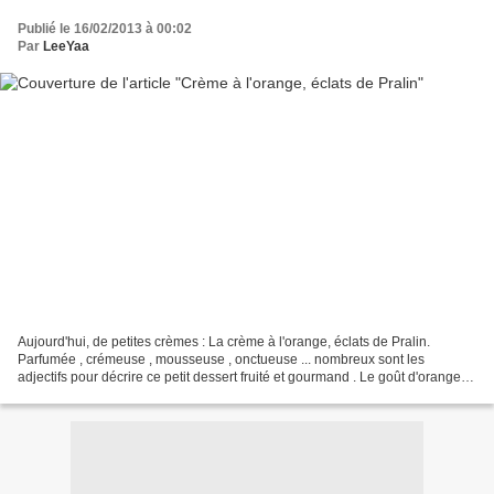
Publié le 16/02/2013 à 00:02
Par
LeeYaa
Aujourd'hui, de petites crèmes : La crème à l'orange, éclats de Pralin.
Parfumée , crémeuse , mousseuse , onctueuse ... nombreux sont les
adjectifs pour décrire ce petit dessert fruité et gourmand . Le goût d'orange et
la texture de la crème se marient...