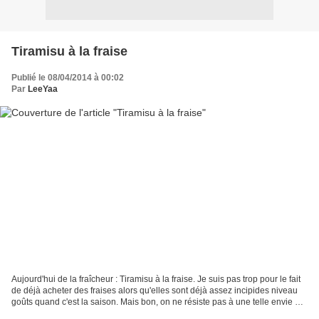
Tiramisu à la fraise
Publié le 08/04/2014 à 00:02
Par
LeeYaa
Aujourd'hui de la fraîcheur : Tiramisu à la fraise. Je suis pas trop pour le fait
de déjà acheter des fraises alors qu'elles sont déjà assez incipides niveau
goûts quand c'est la saison. Mais bon, on ne résiste pas à une telle envie et
c'est comme ça...