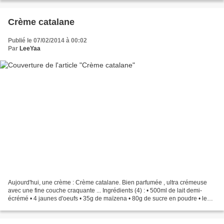
Crème catalane
Publié le 07/02/2014 à 00:02
Par
LeeYaa
Aujourd'hui, une crème : Crème catalane. Bien parfumée , ultra crémeuse
avec une fine couche craquante ... Ingrédients (4) : • 500ml de lait demi-
écrémé • 4 jaunes d'oeufs • 35g de maïzena • 80g de sucre en poudre • le
zeste d'1 citron non traité • Quelques...