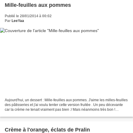
Mille-feuilles aux pommes
Publié le 28/01/2014 à 00:02
Par
LeeYaa
Aujourd'hui, un dessert : Mille-feuilles aux pommes. J'aime les milles-feuilles
des pâtisseries et j'ai voulu tenter cette version fruitée . Un peu décevante
car la crème ne tenait vraiment pas bien :/ Mais néanmoins très bon !
Accompagné d'une boule...
Crème à l'orange, éclats de Pralin