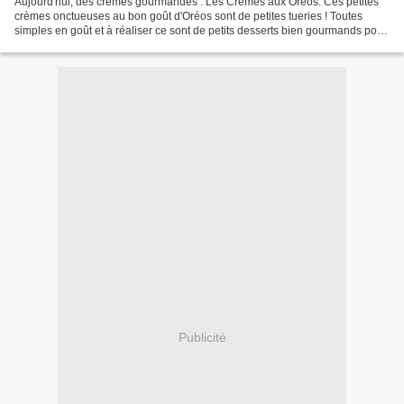
Aujourd'hui, des crèmes gourmandes : Les Crèmes aux Oréos. Ces petites
crèmes onctueuses au bon goût d'Oréos sont de petites tueries ! Toutes
simples en goût et à réaliser ce sont de petits desserts bien gourmands pour
les petits et pour les grands ;)...
Publicité