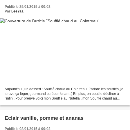
Publié le 25/01/2015 à 00:02
Par
LeeYaa
Aujourd'hui, un dessert : Soufflé chaud au Cointreau. J'adore les soufflés, je
toruve ça léger, gourmand et réconfortant :) En plus, on peut le décliner à
l'infini. Pour preuve voici mon Soufflé au Nutella , mon Soufflé chaud au
Grand Marnier , mon Soufflé...
Eclair vanille, pomme et ananas
Publié le 08/01/2015 à 00:02