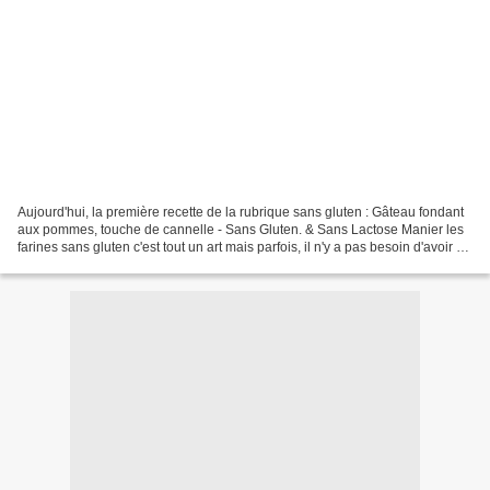
Aujourd'hui, la première recette de la rubrique sans gluten : Gâteau fondant
aux pommes, touche de cannelle - Sans Gluten. & Sans Lactose Manier les
farines sans gluten c'est tout un art mais parfois, il n'y a pas besoin d'avoir de
produits aux noms imprononçables...