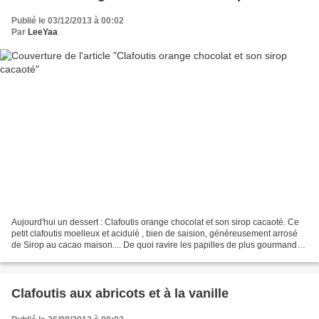
Publié le 03/12/2013 à 00:02
Par
LeeYaa
Aujourd'hui un dessert : Clafoutis orange chocolat et son sirop cacaoté. Ce
petit clafoutis moelleux et acidulé , bien de saision, généreusement arrosé
de Sirop au cacao maison.... De quoi ravire les papilles de plus gourmands !
Ingrédients (6) : Clafoutis...
Clafoutis aux abricots et à la vanille