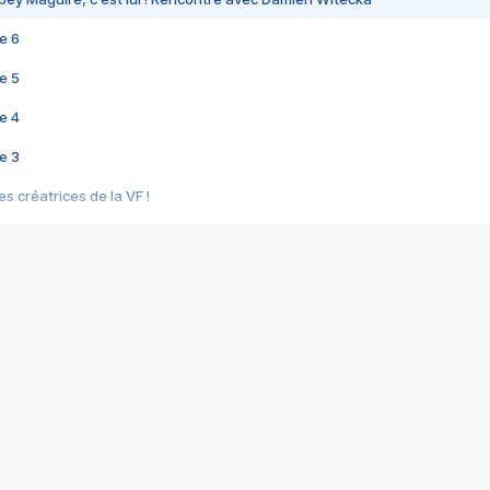
e 6
e 5
e 4
e 3
s créatrices de la VF !
e 2
e 1
e Mektoub My Love arrive enfin ! Rencontre avec Shaïn Boumedine et Sal
i : après Toni en famille
elle réalise le bouleversant Dites lui que je l'aime
ais ! Rencontre autour de Vie privée de Rebecca Zlotowski
 de Marguerite, Grave... Rencontre avec Ella Rumpf