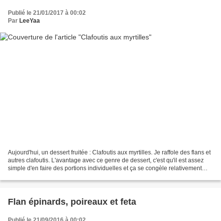
Publié le 21/01/2017 à 00:02
Par
LeeYaa
Aujourd'hui, un dessert fruitée : Clafoutis aux myrtilles. Je raffole des flans et
autres clafoutis. L'avantage avec ce genre de dessert, c'est qu'il est assez
simple d'en faire des portions individuelles et ça se congèle relativement
bien. Ici j'ai utilisé...
Flan épinards, poireaux et feta
Publié le 21/09/2016 à 00:02