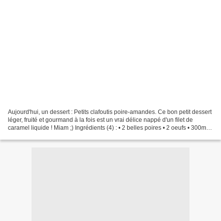
Aujourd'hui, un dessert : Petits clafoutis poire-amandes. Ce bon petit dessert
léger, fruité et gourmand à la fois est un vrai délice nappé d'un filet de
caramel liquide ! Miam ;) Ingrédients (4) : • 2 belles poires • 2 oeufs • 300ml
de lait demi-écrémé...