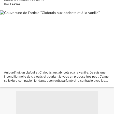
Publié le 26/08/2013 à 00:02
Par
LeeYaa
Aujourd'hui, un clafoutis : Clafoutis aux abricots et à la vanille. Je suis une
inconditionnelle de clafoutis et pourtant je vous en propose très peu . J'aime
sa texture compacte , fondante , son goût parfumé et le contraste avec les
fruits fondants ......