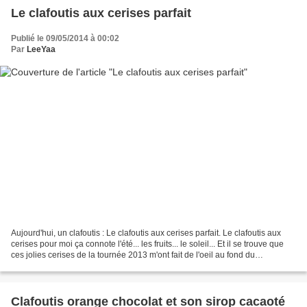
Le clafoutis aux cerises parfait
Publié le 09/05/2014 à 00:02
Par
LeeYaa
Aujourd'hui, un clafoutis : Le clafoutis aux cerises parfait. Le clafoutis aux
cerises pour moi ça connote l'été... les fruits... le soleil... Et il se trouve que
ces jolies cerises de la tournée 2013 m'ont fait de l'oeil au fond du
congélateur et en...
Clafoutis orange chocolat et son sirop cacaoté