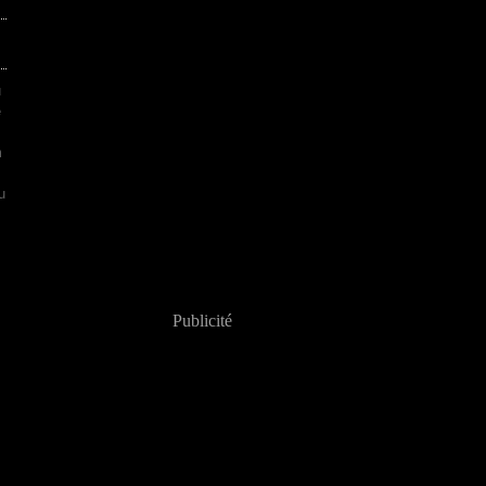
u
e
m
u
,
Publicité