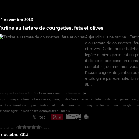
24 novembre 2013
Tartine au tartare de courgettes, feta et olives
Aujourd'hui, une tartine : Tarti
e au tartare de courgettes, fet
et olives. Cette tartine fraîche
légère et bien garnie est un pe
it délice et compose un repas
complet si, comme moi, vous
l'accompagnez de jambon ou 
e tofu grillé par exemple. Un v
ai...
osté par LeeYaa à 00:02 -
Commentaires [
…
]
- Permalien [
#
]
ags:
fromage
,
olives
,
olives noires
,
pain
,
huile d'olive
,
vinaigre
,
feta
,
huile
,
sel
,
poivre
,
eau
,
ranches
,
tranches de pain
,
tartine
,
olives dénoyautées
,
fromage de brebis
,
pain de seigle
,
pa
e campagne
,
olives noires dénoyautées
,
brebis
ous aimez ?
0 vote
27 octobre 2013