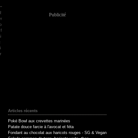
R
Publicité
r
o
 f
i
c
i
r
Articles récents
Poké Bowl aux crevettes marinées
Patate douce farcie à l'avocat et féta
Fondant au chocolat aux haricots rouges - SG & Vegan