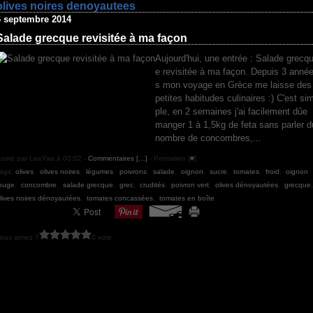
olives noires denoyautees
6 septembre 2014
Salade grecque revisitée à ma façon
Aujourd'hui, une entrée : Salade grecq
e revisitée à ma façon. Depuis 3 anné
s mon voyage en Grèce me laisse des
petites habitudes culinaires :) C'est si
ple, en 2 semaines j'ai facilement dûe
manger 1 à 1,5kg de feta sans parler d
nombre de concombres,...
osté par LeeYaa à 00:02 -
Commentaires [
…
]
- Permalien [
#
]
ags:
olives
,
olives noires
,
légumes
,
poivrons
,
salade
,
oignon
,
sucre
,
tomates
,
froid
,
oignon
ouge
,
concombre
,
salade grecque
,
grec
,
crudités
,
poivron vert
,
olives dénoyautées
,
grecque
lives noires dénoyautées
,
tomates concassées
,
tomates en boîte
ous aimez ?
0 vote