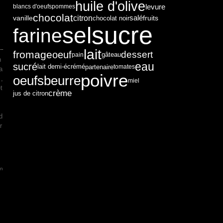
huile d'olive
levure
blancs d'oeufs
pommes
chocolat
citron
vanille
salé
fruits
chocolat noir
sucre
sel
farine
lait
fromage
dessert
oeuf
pain
gâteau
n
eau
sucré
partenaire
lait demi-écrémé
tomates
a
poivre
oeufs
beurre
 ,
miel
t
crème
jus de citron
d
r
in