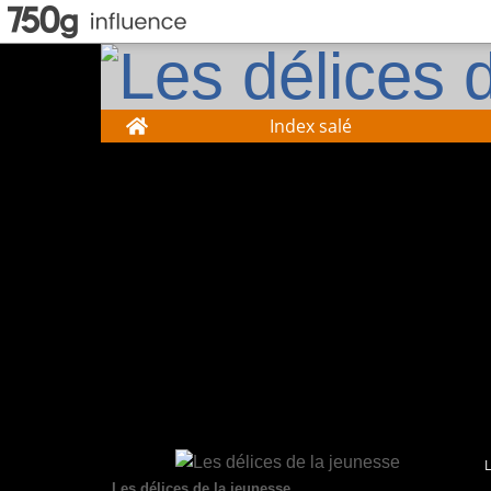
Home
Index salé
Les délices de la jeunesse