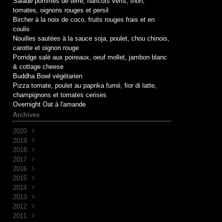
Salade pommes de terre, haricots verts, thon,
tomates, oignons rouges et persil
Bircher à la noix de coco, fruits rouges frais et en
coulis
Nouilles sautées à la sauce soja, poulet, chou chinois,
carotte et oignon rouge
Porridge salé aux poireaux, oeuf mollet, jambon blanc
& cottage cheese
Buddha Bowl végétarien
Pizza tomate, poulet au paprika fumé, fior di latte,
champignons et tomates cerises
Overnight Oat à l'amande
Archives
2020
2019
Mai
(1)
2018
Avril
Juin
(1)
(10)
2017
Mai
Novembre
(1)
(1)
2016
Avril
Octobre
Décembre
(2)
(2)
(7)
2015
Mars
Septembre
Novembre
Décembre
(2)
(7)
(6)
(3)
2014
Août
Octobre
Novembre
Décembre
(1)
(2)
(5)
(3)
2013
Juillet
Septembre
Octobre
Novembre
Décembre
(2)
(8)
(1)
(9)
(5)
2012
Juin
Juin
Septembre
Octobre
Novembre
Décembre
(1)
(1)
(2)
(7)
(30)
(4)
2011
Avril
Février
Juin
Septembre
Octobre
Novembre
Décembre
(1)
(2)
(6)
(14)
(29)
(34)
(2)