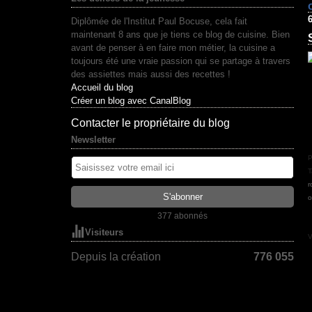
Diplômée de l'Institut Paul Bocuse, cela fait
maintenant 8 ans que je tiens ce blog de cuisine. Bien
avant de penser à en faire mon métier, la cuisine a
toujours été une vraie passion qui se partage à travers
des assiettes mais aussi des recettes !
Accueil du blog
Créer un blog avec CanalBlog
Contacter le propriétaire du blog
Newsletter
P
T
r
o
377 abonnés
Visiteurs
V
Depuis la création
776 055