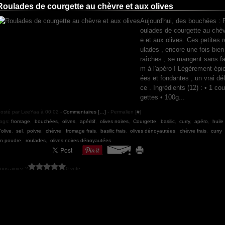
Roulades de courgette au chèvre et aux olives
Aujourd'hui, des bouchées : 
oulades de courgette au chèv
e et aux olives. Ces petites r
ulades , encore une fois bien
raîches , se mangent sans fa
m à l'apéro ! Légèrement épi
ées et fondantes , un vrai dél
ce . Ingrédients (12) : • 1 cou
gettes • 100g...
osté par LeeYaa à 00:02 -
Commentaires [
…
]
- Permalien [
#
]
ags:
fromage
,
bouchées
,
olives
,
apéritif
,
olives noires
,
Courgette
,
basilic
,
curry
,
apéro
,
huile
'olive
,
sel
,
poivre
,
chèvre
,
fromage frais
,
basilic frais
,
olives dénoyautées
,
chèvre frais
,
curry
n poudre
,
roulades
,
olives noires dénoyautées
ous aimez ?
0 vote