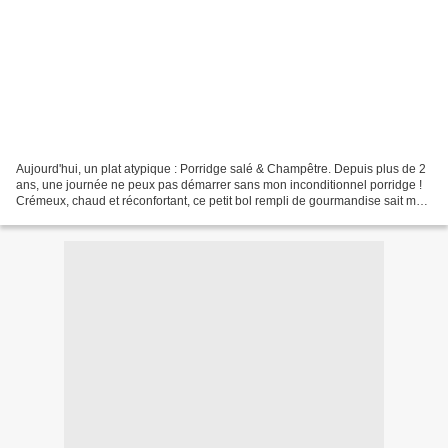
Aujourd'hui, un plat atypique : Porridge salé & Champêtre. Depuis plus de 2
ans, une journée ne peux pas démarrer sans mon inconditionnel porridge !
Crémeux, chaud et réconfortant, ce petit bol rempli de gourmandise sait me
mettre de bonne humeur et me...