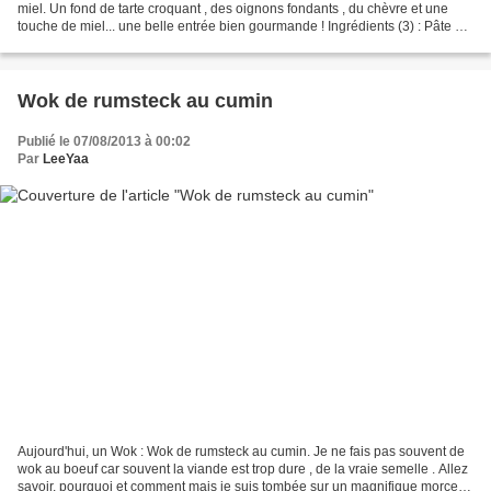
miel. Un fond de tarte croquant , des oignons fondants , du chèvre et une
touche de miel... une belle entrée bien gourmande ! Ingrédients (3) : Pâte à
tarte • 65g de farine de...
Wok de rumsteck au cumin
Publié le 07/08/2013 à 00:02
Par
LeeYaa
Aujourd'hui, un Wok : Wok de rumsteck au cumin. Je ne fais pas souvent de
wok au boeuf car souvent la viande est trop dure , de la vraie semelle . Allez
savoir, pourquoi et comment mais je suis tombée sur un magnifique morceau