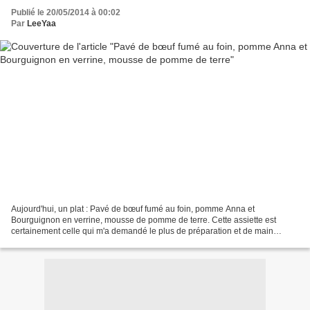
Publié le 20/05/2014 à 00:02
Par
LeeYaa
Aujourd'hui, un plat : Pavé de bœuf fumé au foin, pomme Anna et
Bourguignon en verrine, mousse de pomme de terre. Cette assiette est
certainement celle qui m'a demandé le plus de préparation et de main
d'oeuvre car il a quand même fallu dresser 7 assiettes...