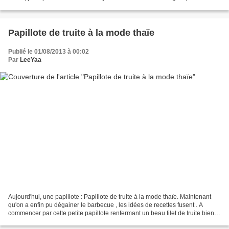
de rumsteck au supermarché...
Papillote de truite à la mode thaïe
Publié le 01/08/2013 à 00:02
Par
LeeYaa
Aujourd'hui, une papillote : Papillote de truite à la mode thaïe. Maintenant
qu'on a enfin pu dégainer le barbecue , les idées de recettes fusent . A
commencer par cette petite papillote renfermant un beau filet de truite bien
rosé agrémentée de gingembre,...