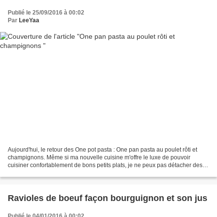
Publié le 25/09/2016 à 00:02
Par
LeeYaa
Aujourd'hui, le retour des One pot pasta : One pan pasta au poulet rôti et
champignons. Même si ma nouvelle cuisine m'offre le luxe de pouvoir
cuisiner confortablement de bons petits plats, je ne peux pas détacher des
One pan pasta aux mutiples variantes....
Ravioles de boeuf façon bourguignon et son jus
Publié le 04/01/2016 à 00:02