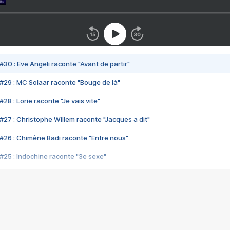
#30 : Eve Angeli raconte "Avant de partir"
#29 : MC Solaar raconte "Bouge de là"
28 : Lorie raconte "Je vais vite"
#27 : Christophe Willem raconte "Jacques a dit"
#26 : Chimène Badi raconte "Entre nous"
#25 : Indochine raconte "3e sexe"
#24 : Zaho raconte "C'est chelou"
#23 : Patrick Bruel raconte "Au café des délices"
#22 : Kyo raconte "Le chemin"