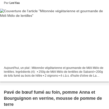
Par
LeeYaa
Aujourd'hui, un plat : Mitonnée végétarienne et gourmande de Méli Mélo de
lentilles. Ingrédients (4) : • 250g de Méli Mélo de lentilles de Sabarot • 200g
de tofu fumé au bois de hêtre • 2 oignons • 4 c.à.s. d'huile d'olive de La
Lieutenante • 1,5 L d'eau...
Pavé de bœuf fumé au foin, pomme Anna et
Bourguignon en verrine, mousse de pomme de
terre