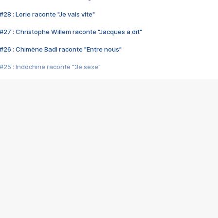
28 : Lorie raconte "Je vais vite"
#27 : Christophe Willem raconte "Jacques a dit"
#26 : Chimène Badi raconte "Entre nous"
#25 : Indochine raconte "3e sexe"
#24 : Zaho raconte "C'est chelou"
#23 : Patrick Bruel raconte "Au café des délices"
#22 : Kyo raconte "Le chemin"
#21 : Nolwenn Leroy raconte "Cassé"
#20 : Patrick Hernandez raconte "Born to be alive"
#19 : Lorie raconte "Près de moi"
#18 : Michael Jones raconte "A nos actes manqués" (avec Jean-Jacque
#17 : Khaled raconte "Aïcha"