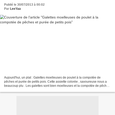
Publié le 30/07/2013 à 00:02
Par
LeeYaa
Aujourd'hui, un plat : Galettes moelleuses de poulet à la compotée de
pêches et purée de petits pois. Cette assiette colorée , savoureuse nous a
beaucoup plu . Les galettes sont bien moelleuses et la compotée de pêches
se marie à merveille avec celles-ci....