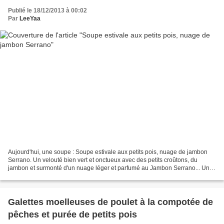
Publié le 18/12/2013 à 00:02
Par
LeeYaa
Aujourd'hui, une soupe : Soupe estivale aux petits pois, nuage de jambon
Serrano. Un velouté bien vert et onctueux avec des petits croûtons, du
jambon et surmonté d'un nuage léger et parfumé au Jambon Serrano... Une
assiette qui ravira les papilles de...
Galettes moelleuses de poulet à la compotée de
pêches et purée de petits pois