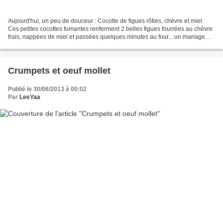
Aujourd'hui, un peu de douceur : Cocotte de figues rôties, chèvre et miel.
Ces petites cocottes fumantes renferment 2 belles figues fourrées au chèvre
frais, nappées de miel et passées quelques minutes au four... un mariage
sucré-salé pour régaler vos...
Crumpets et oeuf mollet
Publié le 30/06/2013 à 00:02
Par
LeeYaa