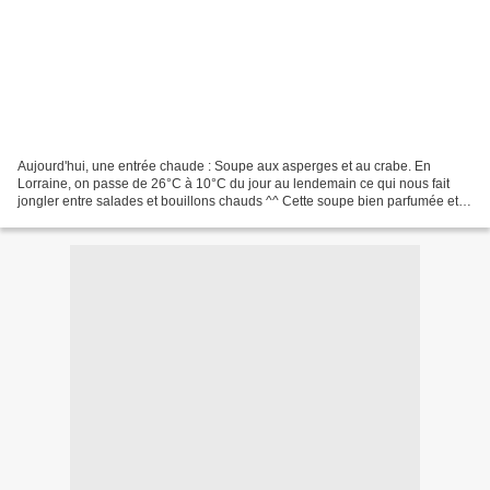
Aujourd'hui, une entrée chaude : Soupe aux asperges et au crabe. En
Lorraine, on passe de 26°C à 10°C du jour au lendemain ce qui nous fait
jongler entre salades et bouillons chauds ^^ Cette soupe bien parfumée et
légère est parfaite en guise d'entrée...