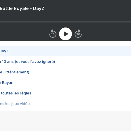
 Battle Royale - DayZ
 DayZ
 a 13 ans (et vous l'avez ignoré)
e (littéralement)
im Rayan
 toutes les règles
s les jeux vidéo
us choquant de Rockstar ? - Le scandale BULLY
e plus moche de Steam