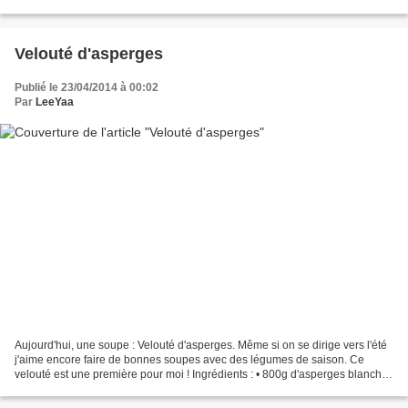
Pour celle-ci j'ai...
Velouté d'asperges
Publié le 23/04/2014 à 00:02
Par
LeeYaa
Aujourd'hui, une soupe : Velouté d'asperges. Même si on se dirige vers l'été
j'aime encore faire de bonnes soupes avec des légumes de saison. Ce
velouté est une première pour moi ! Ingrédients : • 800g d'asperges blanches
• 250g de lait • Sel, poivre...