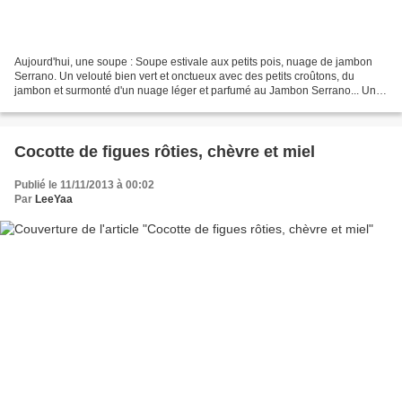
Aujourd'hui, une soupe : Soupe estivale aux petits pois, nuage de jambon
Serrano. Un velouté bien vert et onctueux avec des petits croûtons, du
jambon et surmonté d'un nuage léger et parfumé au Jambon Serrano... Une
assiette qui ravira les papilles de...
Cocotte de figues rôties, chèvre et miel
Publié le 11/11/2013 à 00:02
Par
LeeYaa