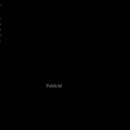
e
m
h
s
Publicité