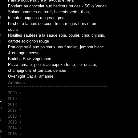
Patate douce farcie à l'avocat et féta
Fondant au chocolat aux haricots rouges - SG & Vegan
Salade pommes de terre, haricots verts, thon,
r
tomates, oignons rouges et persil
i
Bircher à la noix de coco, fruits rouges frais et en
coulis
e
Nouilles sautées à la sauce soja, poulet, chou chinois,
u
carotte et oignon rouge
Porridge salé aux poireaux, oeuf mollet, jambon blanc
& cottage cheese
Buddha Bowl végétarien
Pizza tomate, poulet au paprika fumé, fior di latte,
champignons et tomates cerises
Overnight Oat à l'amande
Archives
2020
2019
Mai
(1)
2018
Avril
Juin
(1)
(10)
e
2017
Mai
Novembre
(1)
(1)
2016
Avril
Octobre
Décembre
(2)
(2)
(7)
e
2015
Mars
Septembre
Novembre
Décembre
(2)
(7)
(6)
(3)
s
2014
Août
Octobre
Novembre
Décembre
(1)
(2)
(5)
(3)
a
2013
Juillet
Septembre
Octobre
Novembre
Décembre
(2)
(8)
(1)
(9)
(5)
i