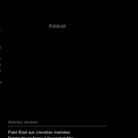
Publicité
i
e
q
e
e
r
e
Articles récents
Poké Bowl aux crevettes marinées