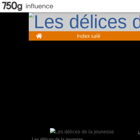
Home
Index salé
Les délices de la jeunesse