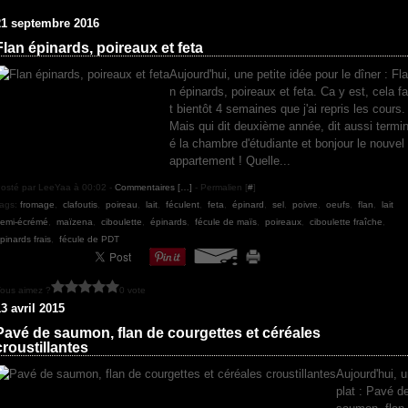
21 septembre 2016
Flan épinards, poireaux et feta
Aujourd'hui, une petite idée pour le dîner : Fla
n épinards, poireaux et feta. Ca y est, cela fa
t bientôt 4 semaines que j'ai repris les cours.
Mais qui dit deuxième année, dit aussi termi
é la chambre d'étudiante et bonjour le nouvel
appartement ! Quelle...
osté par LeeYaa à 00:02 -
Commentaires [
…
]
- Permalien [
#
]
ags:
fromage
,
clafoutis
,
poireau
,
lait
,
féculent
,
feta
,
épinard
,
sel
,
poivre
,
oeufs
,
flan
,
lait
emi-écrémé
,
maïzena
,
ciboulette
,
épinards
,
fécule de maïs
,
poireaux
,
ciboulette fraîche
,
pinards frais
,
fécule de PDT
ous aimez ?
0 vote
3 avril 2015
Pavé de saumon, flan de courgettes et céréales
croustillantes
Aujourd'hui, 
plat : Pavé d