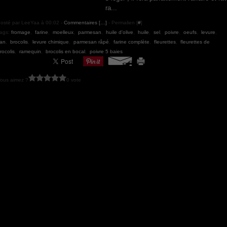
ra...
osté par LeeYaa à 00:02 -
Commentaires [
…
]
- Permalien [
#
]
ags:
fromage
,
farine
,
moelleux
,
parmesan
,
huile d'olive
,
huile
,
sel
,
poivre
,
oeufs
,
levure
,
lan
,
brocolis
,
levure chimique
,
parmesan râpé
,
farine complète
,
fleurettes
,
fleurettes de
rocolis
,
ramequin
,
brocolis en bocal
,
poivre 5 baies
ous aimez ?
0 vote