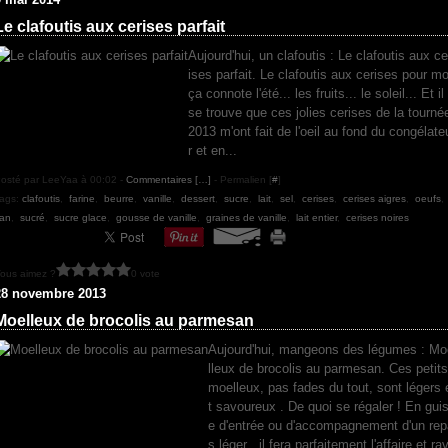
Le clafoutis aux cerises parfait
Aujourd'hui, un clafoutis : Le clafoutis aux ce
ises parfait. Le clafoutis aux cerises pour mo
ça connote l'été... les fruits... le soleil... Et il
se trouve que ces jolies cerises de la tourné
2013 m'ont fait de l'oeil au fond du congélate
r et en...
osté par LeeYaa à 00:02 -
Commentaires [
…
]
- Permalien [
#
]
ags:
clafoutis
,
farine
,
beurre
,
vanille
,
dessert
,
sucre
,
lait
,
sel
,
cerises
,
cerises aigres
,
oeufs
,
lan
,
sucré
,
sucre glace
,
gousse de vanille
,
graines de vanille
,
lait entier
,
cerises noires
ous aimez ?
0 vote
28 novembre 2013
Moelleux de brocolis au parmesan
Aujourd'hui, mangeons des légumes : Mo
lleux de brocolis au parmesan. Ces petits
moelleux, pas fades du tout, sont légers 
t savoureux . De quoi se régaler ! En gui
e d'entrée ou d'accompagnement d'un rep
s léger , il fera parfaitement l'affaire et rav