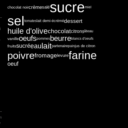
sucre
crème
salé
chocolat noir
miel
sel
dessert
tomates
lait demi-écrémé
i
huile d'olive
chocolat
citron
gâteau
oeufs
beurre
vanille
pommes
blancs d'oeufs
n
lait
eau
sucré
fruits
partenaire
pain
jus de citron
farine
poivre
fromage
levure
oeuf
un
e