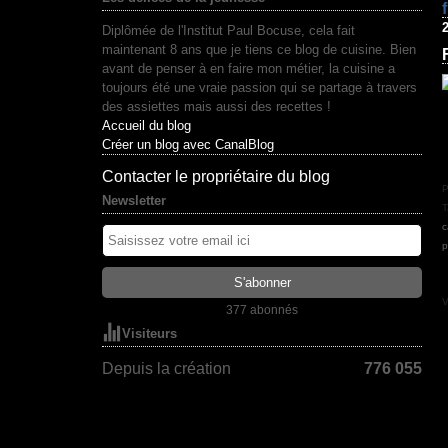
Diplômée de l'Institut Paul Bocuse, cela fait
maintenant 8 ans que je tiens ce blog de cuisine. Bien
avant de penser à en faire mon métier, la cuisine a
toujours été une vraie passion qui se partage à travers
des assiettes mais aussi des recettes !
Accueil du blog
Créer un blog avec CanalBlog
Contacter le propriétaire du blog
P
Newsletter
T
c
p
V
377 abonnés
Visiteurs
Depuis la création
776 055