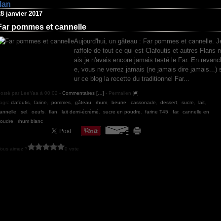
flan
28 janvier 2017
Far pommes et cannelle
Aujourd'hui, un gâteau : Far pommes et cannelle. J
raffole de tout ce qui est Clafoutis et autres Flans 
ais je n'avais encore jamais testé le Far. En revanc
e, vous ne verrez jamais (ne jamais dire jamais...) 
ur ce blog la recette du traditionnel Far...
osté par LeeYaa à 00:02 -
Commentaires [
…
]
- Permalien [
#
]
ags:
clafoutis
,
farine
,
pommes
,
gâteau
,
rhum
,
beurre
,
cassonade
,
dessert
,
sucre
,
lait
,
annelle
,
sel
,
oeufs
,
flan
,
lait demi-écrémé
,
sucre en poudre
,
farine T45
,
far
,
cannelle en
oudre
,
rhum blanc
ous aimez ?
0 vote