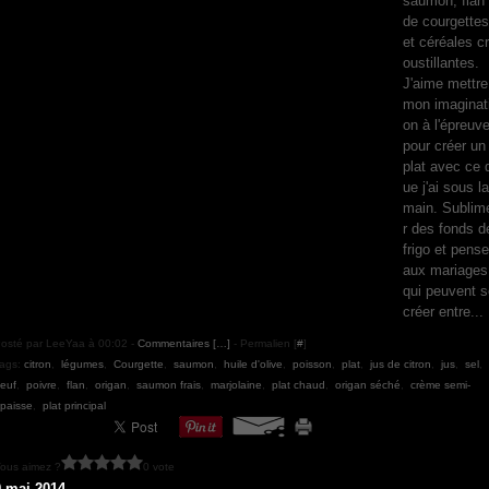
saumon, flan
de courgettes
et céréales cr
oustillantes.
J'aime mettre
mon imaginat
on à l'épreuv
pour créer un
plat avec ce 
ue j'ai sous la
main. Sublim
r des fonds d
frigo et pense
aux mariages
qui peuvent s
créer entre...
osté par LeeYaa à 00:02 -
Commentaires [
…
]
- Permalien [
#
]
ags:
citron
,
légumes
,
Courgette
,
saumon
,
huile d'olive
,
poisson
,
plat
,
jus de citron
,
jus
,
sel
,
euf
,
poivre
,
flan
,
origan
,
saumon frais
,
marjolaine
,
plat chaud
,
origan séché
,
crème semi-
paisse
,
plat principal
ous aimez ?
0 vote
9 mai 2014