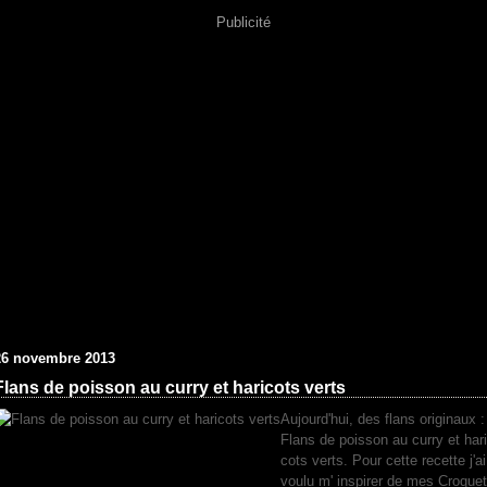
Publicité
26 novembre 2013
Flans de poisson au curry et haricots verts
Aujourd'hui, des flans originaux :
Flans de poisson au curry et hari
cots verts. Pour cette recette j'ai
voulu m' inspirer de mes Croquet