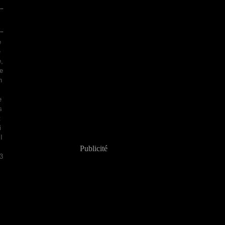
e
e
,
e
n
e
s
t
i
I
Publicité
3