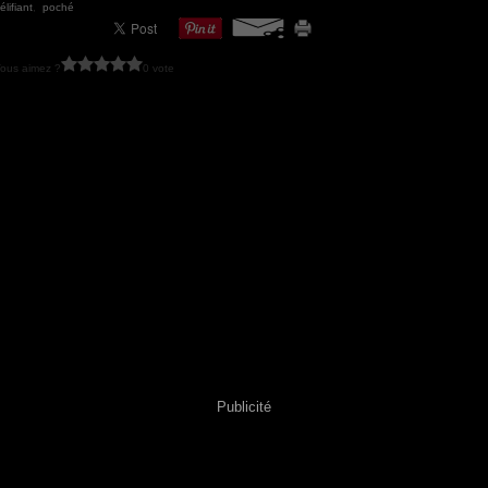
élifiant
,
poché
ous aimez ?
0 vote
Publicité