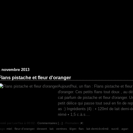
1 novembre 2013
Flans pistache et fleur d'oranger
Aujourd'hui, un flan : Flans pistache et fleur
d'oranger. Ces petits flans tout doux , au dél
cat parfum de pistache et fleur d'oranger. U
petit délice qui passe tout seul en fin de rep
as :) Ingrédients (4) : • 120ml de lait demi-é
rémé • 1,5 c.à.s....
osté par LeeYaa à 00:02 -
Commentaires [
…
]
- Permalien [
#
]
ags:
miel
,
fleur d'oranger
,
dessert
,
lait
,
verrines
,
léger
,
flan
,
lait demi-écrémé
,
sucré
,
agar-