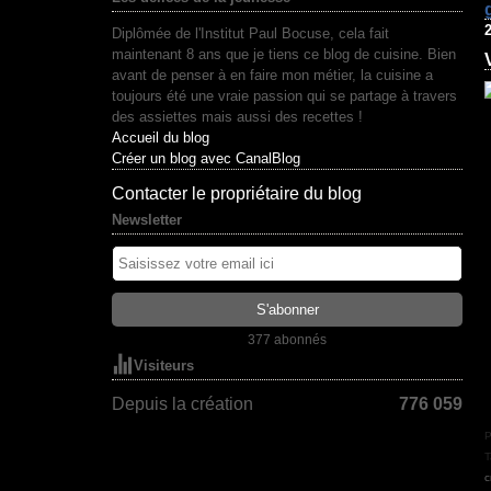
2
Diplômée de l'Institut Paul Bocuse, cela fait
maintenant 8 ans que je tiens ce blog de cuisine. Bien
avant de penser à en faire mon métier, la cuisine a
toujours été une vraie passion qui se partage à travers
des assiettes mais aussi des recettes !
Accueil du blog
Créer un blog avec CanalBlog
Contacter le propriétaire du blog
Newsletter
377 abonnés
Visiteurs
Depuis la création
776 059
P
T
c