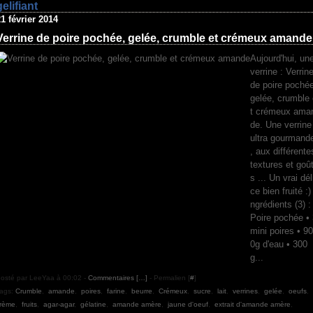
gelifiant
1 février 2014
Verrine de poire pochée, gelée, crumble et crémeux amande
Aujourd'hui, un
verrine : Verrin
de poire pochée
gelée, crumble 
t crémeux ama
de. Une verrine
ultra gourmand
, aux différente
textures et goû
s ... Un vrai dél
ce bien fruité :) 
ngrédients (3) :
Poire pochée • 
mini poires • 90
0g d'eau • 300
g...
osté par LeeYaa à 00:02 -
Commentaires [
…
]
- Permalien [
#
]
ags:
Crumble
,
amande
,
poires
,
farine
,
beurre
,
Crémeux
,
sucre
,
lait
,
verrines
,
gelée
,
oeufs
,
rème
,
fruits
,
agar-agar
,
gélatine
,
amande amère
,
jaune d'oeuf
,
extrait d'amande amère
,