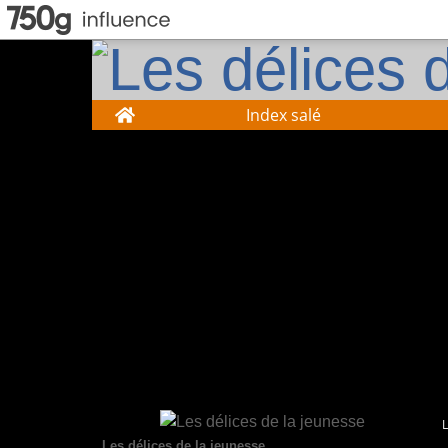
Home
Index salé
Les délices de la jeunesse