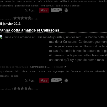
gar
,
pistache
,
pâte de pistache
,
tofu
,
miel d'acacia
,
gélifiant
,
pistaches concassées
,
pistach
écortiquées
,
pistaches non salées
,
tofu soyeux
,
eau de fleur d'oranger
ous aimez ?
0 vote
25 janvier 2013
Panna cotta amande et Calissons
Aujourd'hui, un dessert : La Panna cotta 
mande et Calissons. Ce dessert gourman
est léger et sans crème. Biensûr il ne fau
ra pas s'attendre à avoir la texture et le g
ût crémeux de la panna cotta classique é
ant donné qu'il n'y a pas de crème mais...
osté par LeeYaa à 00:02 -
Commentaires [
…
]
- Permalien [
#
]
ags:
dessert
,
lait
,
crème
,
sucré
,
panna cotta
,
agar-agar
,
lait d'amande
,
calissons
,
crème de
alissons
,
gélifiant
ous aimez ?
0 vote