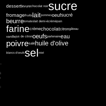
sucre
dessert
levure
chocolat noir
lait
fromage
sucré
oeuf
fruits
pommes
beurre
tomates
lait demi-écrémé
pain
farine
chocolat
crème
citron
gâteau
oeufs
eau
vanille
partenaire
jus de citron
poivre
huile d'olive
salé
sel
blancs d'oeufs
miel
i
n
c