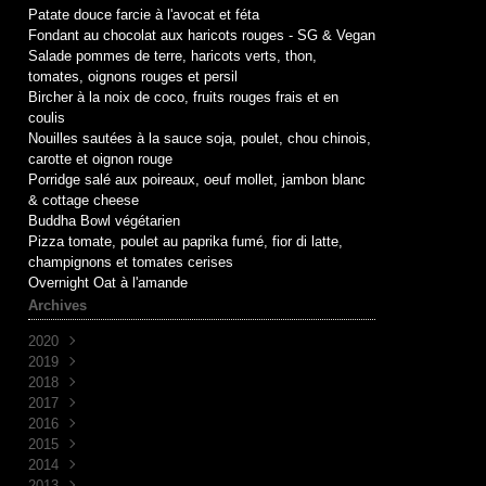
Patate douce farcie à l'avocat et féta
Fondant au chocolat aux haricots rouges - SG & Vegan
Salade pommes de terre, haricots verts, thon,
tomates, oignons rouges et persil
Bircher à la noix de coco, fruits rouges frais et en
coulis
Nouilles sautées à la sauce soja, poulet, chou chinois,
carotte et oignon rouge
Porridge salé aux poireaux, oeuf mollet, jambon blanc
& cottage cheese
Buddha Bowl végétarien
Pizza tomate, poulet au paprika fumé, fior di latte,
champignons et tomates cerises
Overnight Oat à l'amande
Archives
2020
2019
Mai
(1)
2018
Avril
Juin
(1)
(10)
2017
Mai
Novembre
(1)
(1)
2016
Avril
Octobre
Décembre
(2)
(2)
(7)
2015
Mars
Septembre
Novembre
Décembre
(2)
(7)
(6)
(3)
2014
Août
Octobre
Novembre
Décembre
(1)
(2)
(5)
(3)
2013
Juillet
Septembre
Octobre
Novembre
Décembre
(2)
(8)
(1)
(9)
(5)