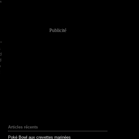
es
Publicité
a
d
d
o
t
Articles récents
Poké Bowl aux crevettes marinées