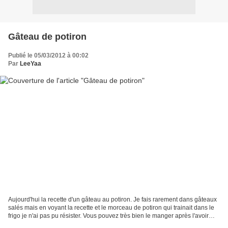
Gâteau de potiron
Publié le 05/03/2012 à 00:02
Par
LeeYaa
Aujourd'hui la recette d'un gâteau au potiron. Je fais rarement dans gâteaux
salés mais en voyant la recette et le morceau de potiron qui trainait dans le
frigo je n'ai pas pu résister. Vous pouvez très bien le manger après l'avoir
démoulé. Moi, je l'ai...