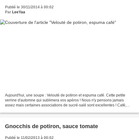
Publié le 30/11/2014 à 00:02
Par
LeeYaa
Aujourd'hui, une soupe : Velouté de potiron et espuma café. Cette petite
verrine d'automne qui sublimera vos apéros ! Nous n'y pensons jamais
assez mais certaines associations de sucré-salé sont excellentes ! Café,
potiron c'est un mélange qui est très...
Gnocchis de potiron, sauce tomate
Publié le 11/02/2013 à 00:02