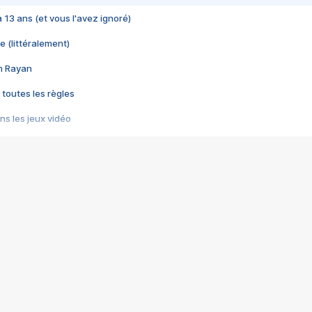
 a 13 ans (et vous l'avez ignoré)
e (littéralement)
im Rayan
 toutes les règles
s les jeux vidéo
us choquant de Rockstar ? - Le scandale BULLY
e plus moche de Steam
du RÊVE tourne au CAUCHEMAR
pendant 8 heures
it… à tort
umiliés par un jeu vidéo
ire - Final Fantasy 8