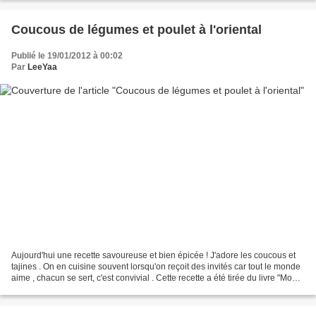
Coucous de légumes et poulet à l'oriental
Publié le 19/01/2012 à 00:02
Par
LeeYaa
Aujourd'hui une recette savoureuse et bien épicée ! J'adore les coucous et
tajines . On en cuisine souvent lorsqu'on reçoit des invités car tout le monde
aime , chacun se sert, c'est convivial . Cette recette a été tirée du livre "Mon
cours de cuisine"...