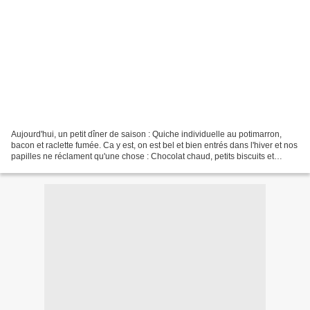
Aujourd'hui, un petit dîner de saison : Quiche individuelle au potimarron,
bacon et raclette fumée. Ca y est, on est bel et bien entrés dans l'hiver et nos
papilles ne réclament qu'une chose : Chocolat chaud, petits biscuits et
soirée Raclette entre amis....