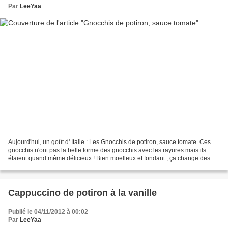
Par
LeeYaa
Aujourd'hui, un goût d' Italie : Les Gnocchis de potiron, sauce tomate. Ces
gnocchis n'ont pas la belle forme des gnocchis avec les rayures mais ils
étaient quand même délicieux ! Bien moelleux et fondant , ça change des
traditionnels à la pomme de terre...
Cappuccino de potiron à la vanille
Publié le 04/11/2012 à 00:02
Par
LeeYaa