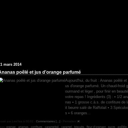
21 mars 2014
Ananas poêlé et jus d'orange parfumé
Aujourd'hui, du fruit : Ananas poêlé et 
us d'orange parfumé. Un chaud-froid g
ourmand et léger , pour finir en beauté
votre repas ! Ingrédients (3) : • 1/2 an
nas • 1 grosse c.à.s. de confiture de l
it beurre salé de Raffolait • 3 Spéculo
s • 6 oranges...
osté par LeeYaa à 00:02 -
Commentaires [
…
]
- Permalien [
#
]
ags:
orange
,
ananas
,
confiture
,
caramelisé
,
caramel
,
biscuits
,
fleur d'oranger
,
sucre
,
poêlée