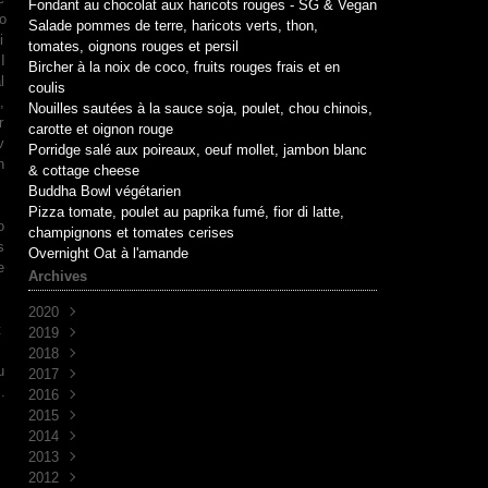
Fondant au chocolat aux haricots rouges - SG & Vegan
o
Salade pommes de terre, haricots verts, thon,
i
tomates, oignons rouges et persil
 I
Bircher à la noix de coco, fruits rouges frais et en
l
coulis
,
Nouilles sautées à la sauce soja, poulet, chou chinois,
r
carotte et oignon rouge
v
Porridge salé aux poireaux, oeuf mollet, jambon blanc
n
& cottage cheese
Buddha Bowl végétarien
.
Pizza tomate, poulet au paprika fumé, fior di latte,
o
champignons et tomates cerises
s
Overnight Oat à l'amande
e
Archives
2020
t
2019
Mai
(1)
2018
Avril
Juin
(1)
(10)
u
2017
Mai
Novembre
(1)
(1)
..
2016
Avril
Octobre
Décembre
(2)
(2)
(7)
2015
Mars
Septembre
Novembre
Décembre
(2)
(7)
(6)
(3)
2014
Août
Octobre
Novembre
Décembre
(1)
(2)
(5)
(3)
2013
Juillet
Septembre
Octobre
Novembre
Décembre
(2)
(8)
(1)
(9)
(5)
2012
Juin
Juin
Septembre
Octobre
Novembre
Décembre
(1)
(1)
(2)
(7)
(30)
(4)