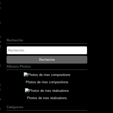
i
n
,
u
é
e
Recherche
a
t
e
t
h
Albums Photos
m
Photos de mes compositions
n
n
Photos de mes réalisations
a
t
Catégories
s