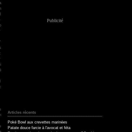
a
n
l
-
Publicité
o
r
"
s
t
r
i
é
.
l
c
m
s
Articles récents
n
Poké Bowl aux crevettes marinées
s
Patate douce farcie à l'avocat et féta
e