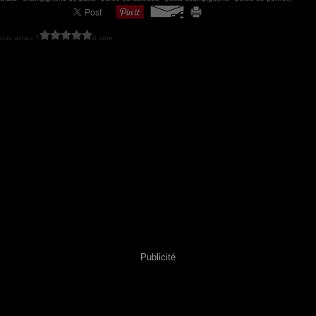
ous aimez ?
0 vote
Publicité