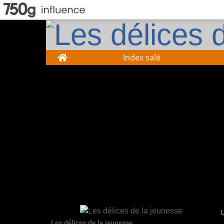
Home
Index salé
Les délices de la jeunesse