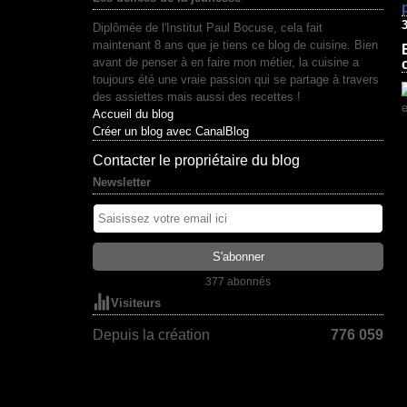
3
Diplômée de l'Institut Paul Bocuse, cela fait
maintenant 8 ans que je tiens ce blog de cuisine. Bien
avant de penser à en faire mon métier, la cuisine a
toujours été une vraie passion qui se partage à travers
des assiettes mais aussi des recettes !
Accueil du blog
Créer un blog avec CanalBlog
Contacter le propriétaire du blog
Newsletter
377 abonnés
Visiteurs
Depuis la création
776 059