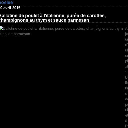
poelee
0 avril 2015
Ballotine de poulet à l'italienne, purée de carottes,
champignons au thym et sauce parmesan
A
jo
u
d
ui
u
pl
a
:
B
ll
ti
e
d
p
ul
e
à
l'i