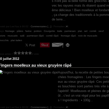
s n'ont pas la belle forme des gnocchis 
vec les rayures mais ils étaient quand m
ême délicieux ! Bien moelleux et fondan
, ça change des traditionnels à la pomm
de terre...
osté par LeeYaa à 00:02 -
Commentaires [
…
]
- Permalien [
#
]
ags:
fromage
,
pâtes
,
farine
,
potiron
,
Courgette
,
italie
,
parmesan
,
plat
,
sel
,
comté
,
oeuf
,
oivre
,
muscade
,
salé
,
parmesan râpé
,
comté râpé
,
fromage râpé
,
noix de muscade
,
nocchis
,
plat italien
ous aimez ?
0 vote
0 juillet 2012
Fingers moelleux au vieux gruyère râpé
Aujourd'hui, la recette de petites bo
chées fromagères : Les fingers moel
eux au vieux gruyère râpé. Ces petit
es bouchées sont parties très vite à
l'apéritif. Moelleuses et pleines de g
ût , c'est un vrai régal pour les papil
s ! Ingrédients : • 100g...
osté par LeeYaa à 00:02 -
Commentaires [
…
]
- Permalien [
#
]