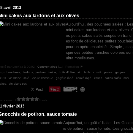
8 avril 2013
Mini cakes aux lardons et aux olives
Aujourd'hui, des bouchées salées : Le
mini cakes aux lardons et aux olives. 
es petits cakes salés coupés en tranc
es font de délicieuses petites bouchée
pour un apéro ensoleillé . Simple , cla
ique ces petites tranches colorées son
ultra moelleuses...
osté par LeeYaa à 00:02 -
Commentaires [
…
]
- Permalien [
#
]
ags:
bouchées
,
lardons
,
jambon
,
farine
,
huile d'olive
,
vin
,
huile
,
comté
,
poivre
,
gruyère
,
eufs
,
vin blanc
,
salé
,
levure chimique
,
gruyère râpé
,
comté râpé
,
cakes
,
cakes salés
,
mini
akes
,
vin blanc sec
ous aimez ?
0 vote
1 février 2013
Gnocchis de potiron, sauce tomate
Aujourd'hui, un goût d' Italie : Les Gnoc
is de potiron, sauce tomate. Ces gnocch