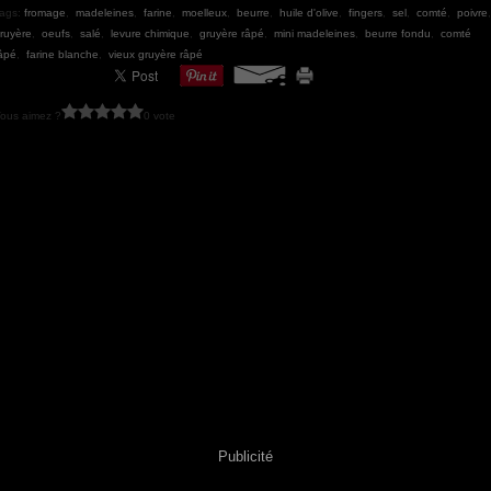
ags:
fromage
,
madeleines
,
farine
,
moelleux
,
beurre
,
huile d'olive
,
fingers
,
sel
,
comté
,
poivre
ruyère
,
oeufs
,
salé
,
levure chimique
,
gruyère râpé
,
mini madeleines
,
beurre fondu
,
comté
âpé
,
farine blanche
,
vieux gruyère râpé
ous aimez ?
0 vote
Publicité