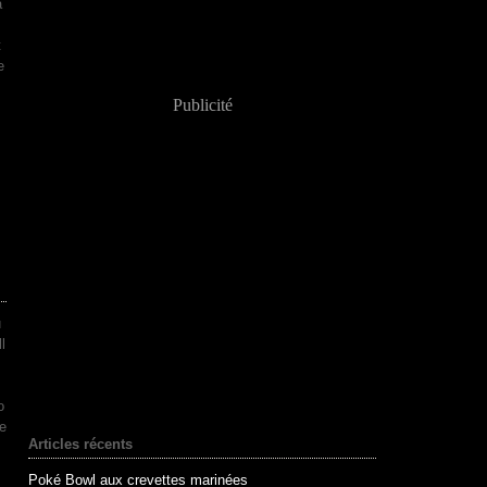
a
t
e
Publicité
u
l
o
le
Articles récents
Poké Bowl aux crevettes marinées