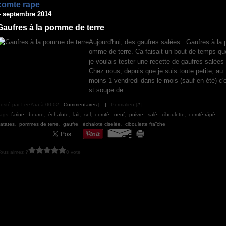
comte rape
4 septembre 2014
Gaufres à la pomme de terre
Aujourd'hui, des gaufres salées : Gaufres à la 
omme de terre. Ca faisait un bout de temps qu
je voulais tester une recette de gaufres salées 
Chez nous, depuis que je suis toute petite, au
moins 1 vendredi dans le mois (sauf en été) c'
st soupe de...
osté par LeeYaa à 00:02 -
Commentaires [
…
]
- Permalien [
#
]
ags:
farine
,
beurre
,
échalote
,
lait
,
sel
,
comté
,
oeuf
,
poivre
,
salé
,
ciboulette
,
comté râpé
,
atates
,
pommes de terre
,
gaufre
,
échalote ciselée
,
ciboulette fraîche
ous aimez ?
0 vote