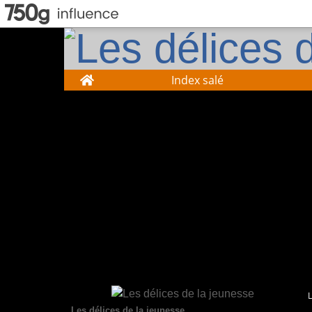
Home
Index salé
Les délices de la jeunesse