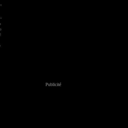
p
e
!
e
Publicité