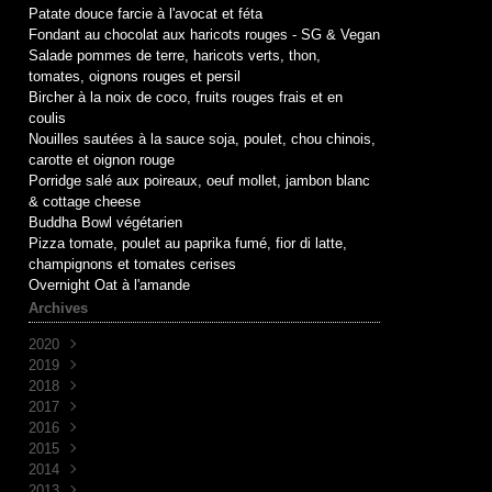
Patate douce farcie à l'avocat et féta
,
Fondant au chocolat aux haricots rouges - SG & Vegan
Salade pommes de terre, haricots verts, thon,
tomates, oignons rouges et persil
Bircher à la noix de coco, fruits rouges frais et en
coulis
Nouilles sautées à la sauce soja, poulet, chou chinois,
carotte et oignon rouge
Porridge salé aux poireaux, oeuf mollet, jambon blanc
& cottage cheese
Buddha Bowl végétarien
Pizza tomate, poulet au paprika fumé, fior di latte,
champignons et tomates cerises
Overnight Oat à l'amande
Archives
2020
2019
Mai
(1)
2018
Avril
Juin
(1)
(10)
2017
Mai
Novembre
(1)
(1)
2016
Avril
Octobre
Décembre
(2)
(2)
(7)
2015
Mars
Septembre
Novembre
Décembre
(2)
(7)
(6)
(3)
2014
Août
Octobre
Novembre
Décembre
(1)
(2)
(5)
(3)
2013
Juillet
Septembre
Octobre
Novembre
Décembre
(2)
(8)
(1)
(9)
(5)