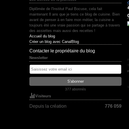
Diplômée de l'Institut Paul Bocuse, cela fait
maintenant 8 ans que je tiens ce blog de cuisine. Bien
avant de penser à en faire mon métier, la cuisine a
toujours été une vraie passion qui se partage à travers
des assiettes mais aussi des recettes !
Accueil du blog
Créer un blog avec CanalBlog
Contacter le propriétaire du blog
Newsletter
P
T
p
V
377 abonnés
Visiteurs
Depuis la création
776 059