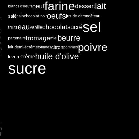
farine
lait
dessert
oeuf
blancs d'oeufs
oeufs
salé
chocolat noir
pain
jus de citron
gâteau
sel
s
eau
chocolat
sucré
fruits
vanille
C
beurre
fromage
h
partenaire
miel
s
poivre
citron
lait demi-écrémé
tomates
pommes
ss
huile d'olive
t
crème
levure
sucre
ch
i