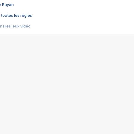
im Rayan
 toutes les règles
s les jeux vidéo
us choquant de Rockstar ? - Le scandale BULLY
e plus moche de Steam
du RÊVE tourne au CAUCHEMAR
pendant 8 heures
it… à tort
umiliés par un jeu vidéo
ire - Final Fantasy 8
ti un empire - Age of Empires
story DOFUS
tard, il crée l'un des pires jeux de tous les temps, MindsEye.