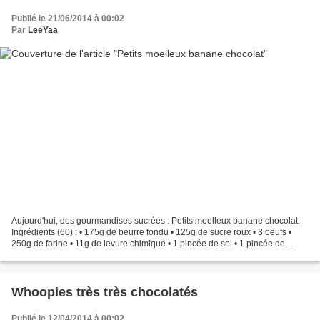
Publié le 21/06/2014 à 00:02
Par
LeeYaa
Aujourd'hui, des gourmandises sucrées : Petits moelleux banane chocolat.
Ingrédients (60) : • 175g de beurre fondu • 125g de sucre roux • 3 oeufs •
250g de farine • 11g de levure chimique • 1 pincée de sel • 1 pincée de
graines de vanille de La Case à...
Whoopies très très chocolatés
Publié le 12/04/2014 à 00:02