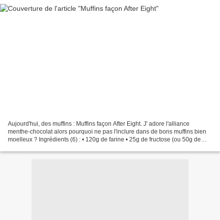
Aujourd'hui, des muffins : Muffins façon After Eight. J' adore l'alliance
menthe-chocolat alors pourquoi ne pas l'inclure dans de bons muffins bien
moelleux ? Ingrédients (6) : • 120g de farine • 25g de fructose (ou 50g de
sucre) • Une pincée de sel •...