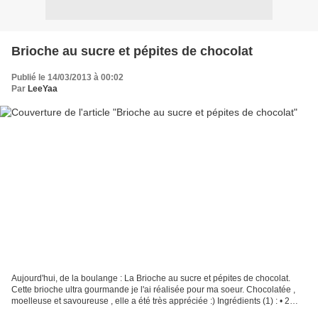
Brioche au sucre et pépites de chocolat
Publié le 14/03/2013 à 00:02
Par
LeeYaa
Aujourd'hui, de la boulange : La Brioche au sucre et pépites de chocolat.
Cette brioche ultra gourmande je l'ai réalisée pour ma soeur. Chocolatée ,
moelleuse et savoureuse , elle a été très appréciée :) Ingrédients (1) : • 2
c.à.s. de lait tiède • 1/2...