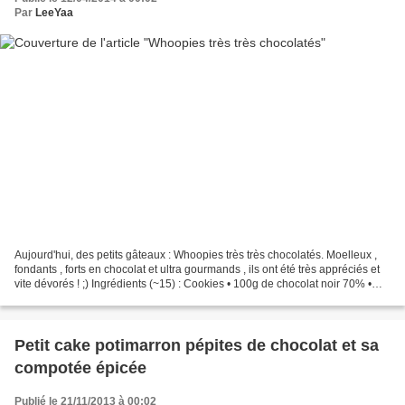
Par
LeeYaa
Aujourd'hui, des petits gâteaux : Whoopies très très chocolatés. Moelleux ,
fondants , forts en chocolat et ultra gourmands , ils ont été très appréciés et
vite dévorés ! ;) Ingrédients (~15) : Cookies • 100g de chocolat noir 70% •
100g de Pépites de...
Petit cake potimarron pépites de chocolat et sa
compotée épicée
Publié le 21/11/2013 à 00:02