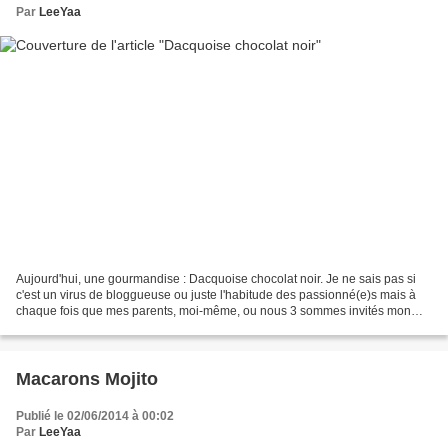
Par
LeeYaa
Aujourd'hui, une gourmandise : Dacquoise chocolat noir. Je ne sais pas si
c'est un virus de bloggueuse ou juste l'habitude des passionné(e)s mais à
chaque fois que mes parents, moi-même, ou nous 3 sommes invités mon
premier réflex est de chercher LA recette,...
Macarons Mojito
Publié le 02/06/2014 à 00:02
Par
LeeYaa