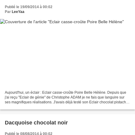
Publié le 19/09/2014 à 00:02
Par
LeeYaa
Aujourd'hui, un éclair : Eclair casse-croûte Poire Belle Hélène. Depuis que
j'ai reçu "Eclair de génie" de Christophe ADAM je ne fais que languire sur
ses magnifiques réalisations. J'avais déjà testé son Eclair chocolat pistache
et je dois avouer que...
Dacquoise chocolat noir
Publié le 08/08/2014 à 00:02