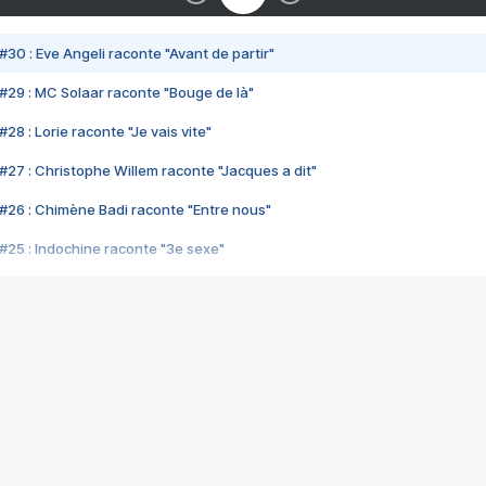
#30 : Eve Angeli raconte "Avant de partir"
#29 : MC Solaar raconte "Bouge de là"
28 : Lorie raconte "Je vais vite"
#27 : Christophe Willem raconte "Jacques a dit"
#26 : Chimène Badi raconte "Entre nous"
#25 : Indochine raconte "3e sexe"
#24 : Zaho raconte "C'est chelou"
#23 : Patrick Bruel raconte "Au café des délices"
#22 : Kyo raconte "Le chemin"
#21 : Nolwenn Leroy raconte "Cassé"
#20 : Patrick Hernandez raconte "Born to be alive"
#19 : Lorie raconte "Près de moi"