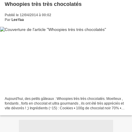
Whoopies très très chocolatés
Publié le 12/04/2014 à 00:02
Par
LeeYaa
Aujourd'hui, des petits gâteaux : Whoopies très très chocolatés. Moelleux ,
fondants , forts en chocolat et ultra gourmands , ils ont été très appréciés et
vite dévorés ! ;) Ingrédients (~15) : Cookies • 100g de chocolat noir 70% •
100g de Pépites de...