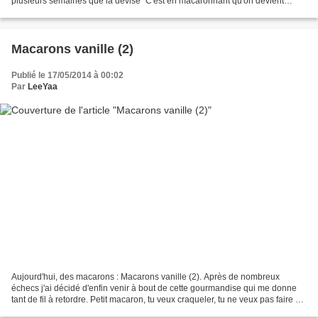
plusieurs semaines que la devise "C'est en macaronnant qu'on devient
Macaro...nnier" traînait dans la...
Macarons vanille (2)
Publié le 17/05/2014 à 00:02
Par
LeeYaa
Aujourd'hui, des macarons : Macarons vanille (2). Après de nombreux
échecs j'ai décidé d'enfin venir à bout de cette gourmandise qui me donne
tant de fil à retordre. Petit macaron, tu veux craqueler, tu ne veux pas faire de
colerette ? Tu ne paie rien...