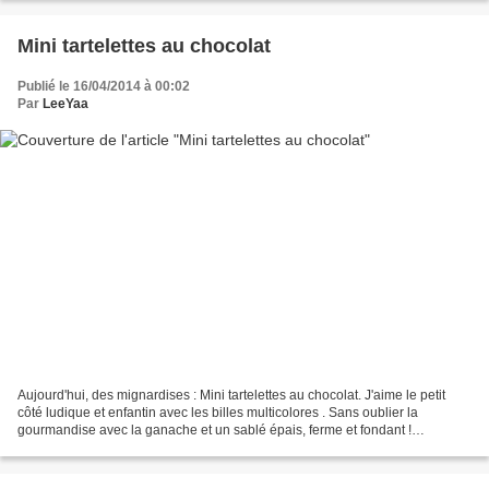
Mini tartelettes au chocolat
Publié le 16/04/2014 à 00:02
Par
LeeYaa
Aujourd'hui, des mignardises : Mini tartelettes au chocolat. J'aime le petit
côté ludique et enfantin avec les billes multicolores . Sans oublier la
gourmandise avec la ganache et un sablé épais, ferme et fondant !
Ingrédients (20) : Pâte sablée • 60g...