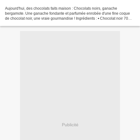
Aujourd'hui, des chocolats faits maison : Chocolats noirs, ganache
bergamote. Une ganache fondante et parfumée enrobée d'une fine coque
de chocolat noir, une vraie gourmandise ! Ingrédients : • Chocolat noir 70% •
30g de crème liquide 30% • 60g de chocolat...
Publicité