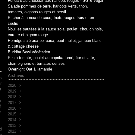
c
Fondant au chocolat aux haricots rouges - SG & Vegan
m
Salade pommes de terre, haricots verts, thon,
tomates, oignons rouges et persil
Bircher à la noix de coco, fruits rouges frais et en
coulis
Nouilles sautées à la sauce soja, poulet, chou chinois,
carotte et oignon rouge
Porridge salé aux poireaux, oeuf mollet, jambon blanc
& cottage cheese
Buddha Bowl végétarien
Pizza tomate, poulet au paprika fumé, fior di latte,
champignons et tomates cerises
Overnight Oat à l'amande
Archives
es
r
2020
r
2019
Mai
(1)
2018
Avril
Juin
(1)
(10)
e
2017
Mai
Novembre
(1)
(1)
f
2016
Avril
Octobre
Décembre
(2)
(2)
(7)
e
2015
Mars
Septembre
Novembre
Décembre
(2)
(7)
(6)
(3)
2014
Août
Octobre
Novembre
Décembre
(1)
(2)
(5)
(3)
2013
Juillet
Septembre
Octobre
Novembre
Décembre
(2)
(8)
(1)
(9)
(5)
 d
2012
Juin
Juin
Septembre
Octobre
Novembre
Décembre
(1)
(1)
(2)
(7)
(30)
(4)
ra