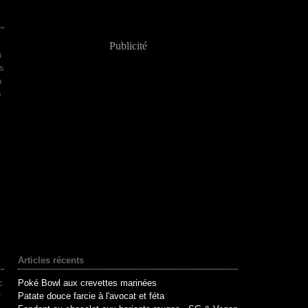
Publicité
n
s
a
s
Articles récents
c
Poké Bowl aux crevettes marinées
r
Patate douce farcie à l'avocat et féta