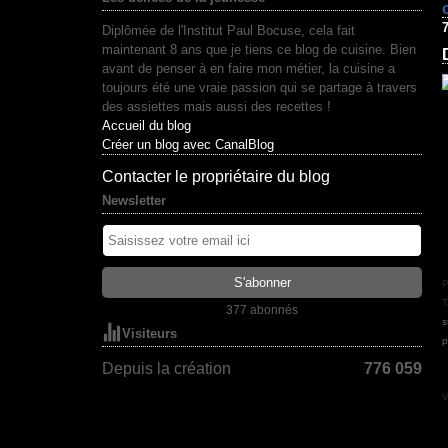
Diplômée de l'Institut Paul Bocuse, cela fait
maintenant 8 ans que je tiens ce blog de cuisine. Bien
avant de penser à en faire mon métier, la cuisine a
toujours été une vraie passion qui se partage à travers
des assiettes mais aussi des recettes !
Accueil du blog
Créer un blog avec CanalBlog
Contacter le propriétaire du blog
Newsletter
P
T
377 abonnés
s
Visiteurs
p
Depuis la création
776 059
V