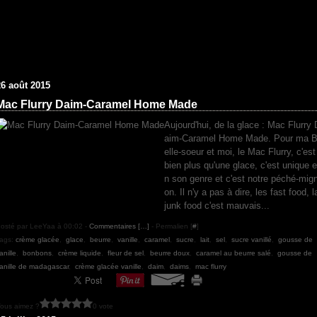
26 août 2015
Mac Flurry Daim-Caramel Home Made
Aujourd'hui, de la glace : Mac Flurry 
aim-Caramel Home Made. Pour ma 
elle-soeur et moi, le Mac Flurry, c'est
bien plus qu'une glace, c'est unique e
n son genre et c'est notre péché-mig
on. Il n'y a pas à dire, les fast food, l
junk food c'est mauvais...
osté par LeeYaa à 00:02 -
Commentaires [
…
]
- Permalien [
#
]
ags:
crème glacée
,
glace
,
beurre
,
vanille
,
caramel
,
sucre
,
lait
,
sel
,
sucre vanillé
,
gousse de
anille
,
bonbons
,
crème liquide
,
fleur de sel
,
beurre doux
,
caramel au beurre salé
,
gousse de
anille de madagascar
,
crème glacée vanille
,
daim
,
daims
,
mac flurry
ous aimez ?
0 vote