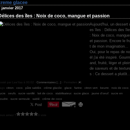
creme glacee
7 janvier 2017
Délices des îles : Noix de coco, mangue et passion
Aujourd'hui, un dessert 
es îles : Délices des île
: Noix de coco, mangue
et passion. Encore le fr
t de mon imagination...
Oui, pour le repas de no
ël j'ai été inspiré. Gour
and, fruité, léger et plei
de saveurs et de textur
s : Ce dessert a plutôt..
osté par LeeYaa à 00:02 -
Commentaires [
…
]
- Permalien [
#
]
ags:
citron
,
coco
,
pâte sablée
,
crème glacée
,
glace
,
farine
,
citron vert
,
beurre
,
noix de coco
ucre
,
oeufs
,
sucre vanillé
,
lait de coco
,
stabilisateur
,
sucre glace
,
jaune d'oeuf
,
sucre en
oudre
,
sucre semoule
,
sablé
,
crème de coco
ous aimez ?
0 vote