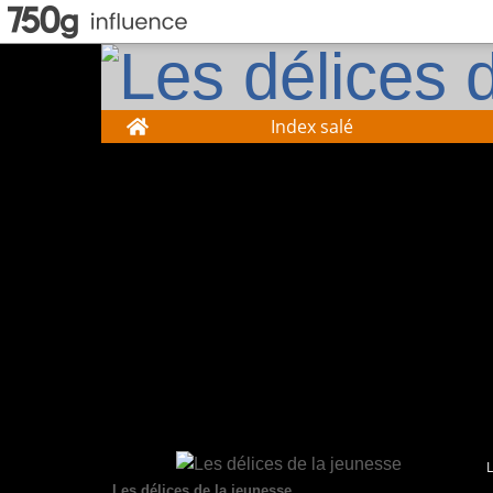
Home
Index salé
Les délices de la jeunesse