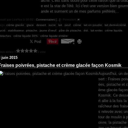
aichir. C'est sans doute pour cette raison que la Gla
e est la star de l'été. Ici c'est une version bien gour
ande et surment un de mes parfums préférés...
osté par LeeYaa à 00:02 -
Commentaires [
…
]
- Permalien [
#
]
ags:
crème glacée
,
glace
,
dessert
,
sucre
,
lait
,
oeuf
,
crème
,
lait en poudre
,
lait demi-écrémé
,
ucré
,
stabilisateur
,
pistache
,
jaune d'oeuf
,
pâte de pistache
,
été
,
lait entier
,
crème liquide
,
istaches
,
crème liquide 30%
,
crème liquide entière
ous aimez ?
0 vote
8 juin 2015
Fraises poivrées, pistache et crème glacée façon Kosmik
Aujourd'hui, un d
sert : Fraises poiv
ées, pistache et c
ème glacée façon
Kosmik. Ce dess
rt allie à la fois la 
raîcheur des frais
s relevée avec un
tour de moulin à p
oivre, la pistache
ans un biscuit ult