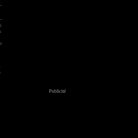
d
s
ui
m
n
e
.
Publicité
,