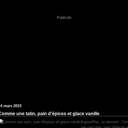
Publicité
14 mars 2015
Comme une tatin, pain d'épices et glace vanille
Aujourd'hui, un dessert : C
me une tatin, pain d'épices e