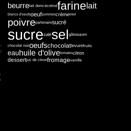
farine
lait
beurre
lait demi-écrémé
oeuf
crème
blancs d'oeufs
pommes
miel
poivre
sucré
partenaire
sucre
sel
salé
gâteau
pain
oeufs
chocolat
levure
fruits
chocolat noir
huile d'olive
eau
D
citron
tomates
B
dessert
fromage
vanille
jus de citron
n
a