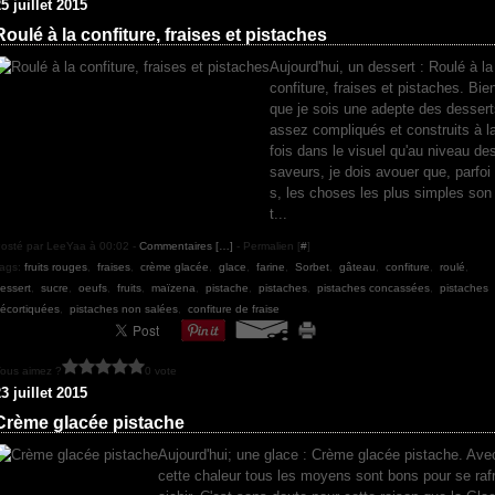
5 juillet 2015
Roulé à la confiture, fraises et pistaches
Aujourd'hui, un dessert : Roulé à la
confiture, fraises et pistaches. Bie
que je sois une adepte des dessert
assez compliqués et construits à l
fois dans le visuel qu'au niveau de
saveurs, je dois avouer que, parfoi
s, les choses les plus simples son
t...
osté par LeeYaa à 00:02 -
Commentaires [
…
]
- Permalien [
#
]
ags:
fruits rouges
,
fraises
,
crème glacée
,
glace
,
farine
,
Sorbet
,
gâteau
,
confiture
,
roulé
,
essert
,
sucre
,
oeufs
,
fruits
,
maïzena
,
pistache
,
pistaches
,
pistaches concassées
,
pistaches
écortiquées
,
pistaches non salées
,
confiture de fraise
ous aimez ?
0 vote
3 juillet 2015
Crème glacée pistache
Aujourd'hui; une glace : Crème glacée pistache. Ave
cette chaleur tous les moyens sont bons pour se raf