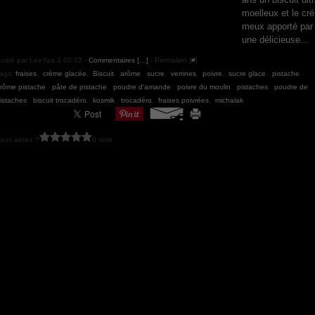
moelleux et le cré
meux apporté par
une délicieuse...
osté par LeeYaa à 00:02 -
Commentaires [
…
]
- Permalien [
#
]
ags:
fraises
,
crème glacée
,
Biscuit
,
arôme
,
sucre
,
verrines
,
poivre
,
sucre glace
,
pistache
,
rôme pistache
,
pâte de pistache
,
poudre d'amande
,
poivre du moulin
,
pistaches
,
poudre de
istaches
,
biscuit trocadéro
,
kosmik
,
trocadéro
,
fraises poivrées
,
michalak
ous aimez ?
0 vote