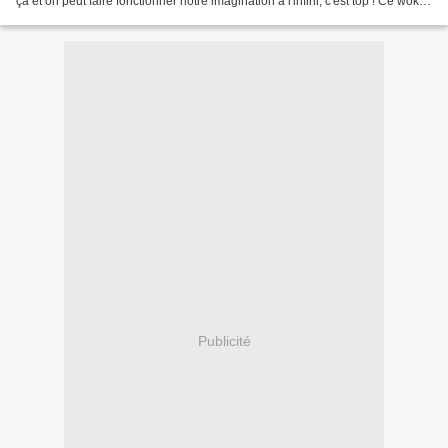
ça et on peut faire fonctionner notre imagination à l'infini, c'est top ! Ce wok
est un vrai régal ! Les...
Publicité