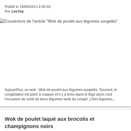
Publié le 19/06/2013 à 00:02
Par
LeeYaa
Aujourd'hui, un wok : Wok de poulet aux légumes surgelés. Souvent, le
congélateur est plein à craquer et il y a écho dans le frigo alors c'est
l'occasion de sortir de bons légumes verts du congèl ;) Des légumes
fondants , des lanières de poulet moelleux...
Wok de poulet laqué aux brocolis et
champignons noirs