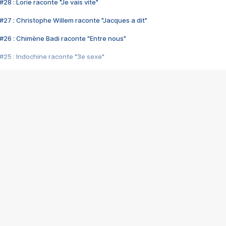
28 : Lorie raconte "Je vais vite"
#27 : Christophe Willem raconte "Jacques a dit"
#26 : Chimène Badi raconte "Entre nous"
#25 : Indochine raconte "3e sexe"
#24 : Zaho raconte "C'est chelou"
#23 : Patrick Bruel raconte "Au café des délices"
#22 : Kyo raconte "Le chemin"
#21 : Nolwenn Leroy raconte "Cassé"
#20 : Patrick Hernandez raconte "Born to be alive"
#19 : Lorie raconte "Près de moi"
#18 : Michael Jones raconte "A nos actes manqués" (avec Jean-Jacque
#17 : Khaled raconte "Aïcha"
#16 : Corneille raconte "Parce qu'on vient de loin"