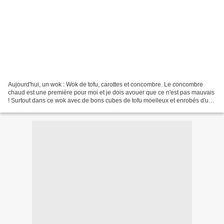
Aujourd'hui, un wok : Wok de tofu, carottes et concombre. Le concombre
chaud est une première pour moi et je dois avouer que ce n'est pas mauvais
! Surtout dans ce wok avec de bons cubes de tofu moelleux et enrobés d'une
fine couche de sauce miellée ,...