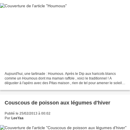
Aujourd'hui, une tartinade : Houmous. Après le Dip aux haricots blancs
comme un Houmous dont ma maman raffole , voici le traditionnel ! A
déguster à l'apéro avec des Pitas maison , rien de tel pour amener le soleil à
votre table ! ;) Ingrédients : • 220g...
Couscous de poisson aux légumes d'hiver
Publié le 25/02/2013 à 00:02
Par
LeeYaa