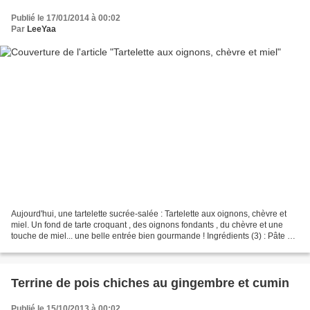
Publié le 17/01/2014 à 00:02
Par
LeeYaa
Aujourd'hui, une tartelette sucrée-salée : Tartelette aux oignons, chèvre et
miel. Un fond de tarte croquant , des oignons fondants , du chèvre et une
touche de miel... une belle entrée bien gourmande ! Ingrédients (3) : Pâte à
tarte • 65g de farine de...
Terrine de pois chiches au gingembre et cumin
Publié le 15/10/2013 à 00:02