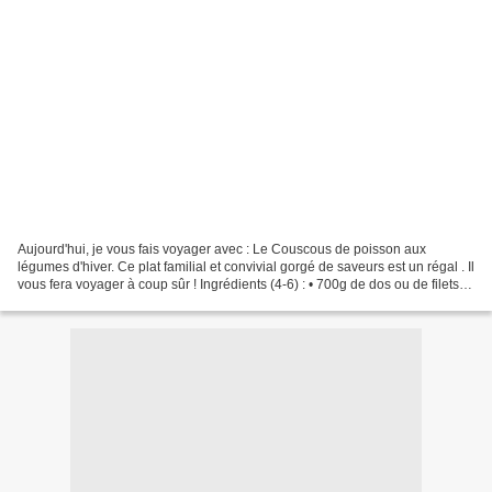
Aujourd'hui, je vous fais voyager avec : Le Couscous de poisson aux
légumes d'hiver. Ce plat familial et convivial gorgé de saveurs est un régal . Il
vous fera voyager à coup sûr ! Ingrédients (4-6) : • 700g de dos ou de filets
de cabillaud • 3 topinambours...