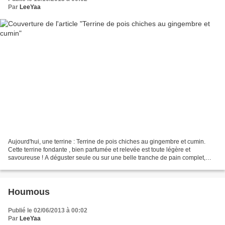
Par
LeeYaa
Aujourd'hui, une terrine : Terrine de pois chiches au gingembre et cumin.
Cette terrine fondante , bien parfumée et relevée est toute légère et
savoureuse ! A déguster seule ou sur une belle tranche de pain complet,
c'est un régal ! Ingrédients : 150g...
Houmous
Publié le 02/06/2013 à 00:02
Par
LeeYaa