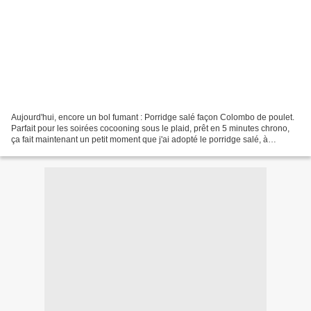
Aujourd'hui, encore un bol fumant : Porridge salé façon Colombo de poulet.
Parfait pour les soirées cocooning sous le plaid, prêt en 5 minutes chrono,
ça fait maintenant un petit moment que j'ai adopté le porridge salé, à
déguster bien au chaud au moment...