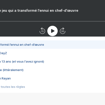
e jeu qui a transformé l’ennui en chef-d’œuvre
nsformé l’ennui en chef-d’œuvre
 DayZ
 a 13 ans (et vous l'avez ignoré)
e (littéralement)
im Rayan
 toutes les règles
s les jeux vidéo
us choquant de Rockstar ? - Le scandale BULLY