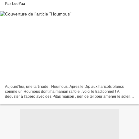
Par
LeeYaa
Aujourd'hui, une tartinade : Houmous. Après le Dip aux haricots blancs
comme un Houmous dont ma maman raffole , voici le traditionnel ! A
déguster à l'apéro avec des Pitas maison , rien de tel pour amener le soleil à
votre table ! ;) Ingrédients : • 220g...