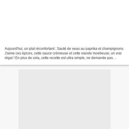
Aujourd'hui, un plat réconfortant : Sauté de veau au paprika et champignons.
J'aime ces épices, cette sauce crémeuse et cette viande moelleuse, un vrai
régal ! En plus de cela, cette recette est ultra simple, ne demande pas
beaucoup d'ingrédients et ne...