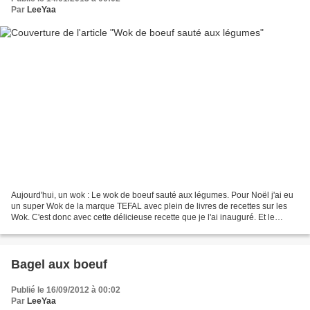
Par
LeeYaa
Aujourd'hui, un wok : Le wok de boeuf sauté aux légumes. Pour Noël j'ai eu
un super Wok de la marque TEFAL avec plein de livres de recettes sur les
Wok. C'est donc avec cette délicieuse recette que je l'ai inauguré. Et le
moins qu'on puisse dire c'est...
Bagel aux boeuf
Publié le 16/09/2012 à 00:02
Par
LeeYaa