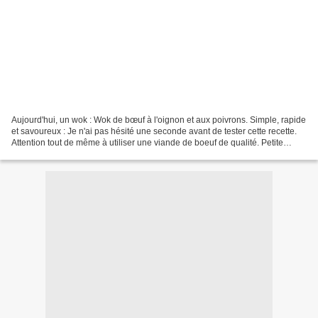
Aujourd'hui, un wok : Wok de bœuf à l'oignon et aux poivrons. Simple, rapide
et savoureux : Je n'ai pas hésité une seconde avant de tester cette recette.
Attention tout de même à utiliser une viande de boeuf de qualité. Petite
astuce : Ne lavez pas la...