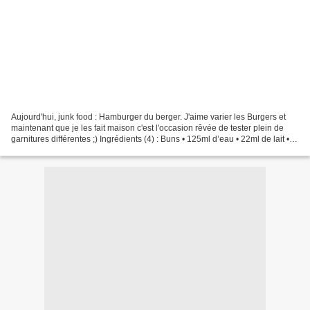
Aujourd'hui, junk food : Hamburger du berger. J'aime varier les Burgers et
maintenant que je les fait maison c'est l'occasion rêvée de tester plein de
garnitures différentes ;) Ingrédients (4) : Buns • 125ml d’eau • 22ml de lait • 1
sachet de levure sèche...