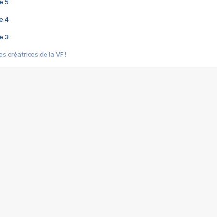
e 5
e 4
e 3
s créatrices de la VF !
e 2
e 1
e Mektoub My Love arrive enfin ! Rencontre avec Shaïn Boumedine et Sal
i : après Toni en famille
elle réalise le bouleversant Dites lui que je l'aime
ais ! Rencontre autour de Vie privée de Rebecca Zlotowski
 de Marguerite, Grave... Rencontre avec Ella Rumpf
 Les Rêveurs, un film intime sur la santé mentale
a avec un film sur le mouvement des Gilets jaunes