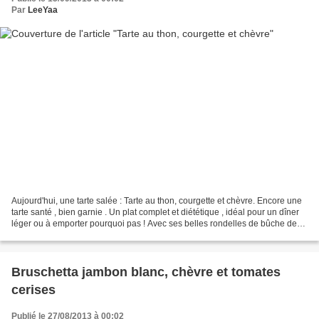
Par
LeeYaa
Aujourd'hui, une tarte salée : Tarte au thon, courgette et chèvre. Encore une
tarte santé , bien garnie . Un plat complet et diététique , idéal pour un dîner
léger ou à emporter pourquoi pas ! Avec ses belles rondelles de bûche de
chèvre gratiné sur le...
Bruschetta jambon blanc, chèvre et tomates
cerises
Publié le 27/08/2013 à 00:02