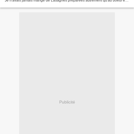
Je n'avais jamais mangé de Lasagnes préparées autrement qu'au boeuf et
je dois avouer que j'ai adoré...
Publicité