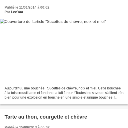
Publié le 11/01/2014 à 00:02
Par
LeeYaa
Aujourd'hui, une bouchée : Sucettes de chèvre, noix et miel. Cette bouchée
à la fois croustillante et fondante a fait fureur ! Toutes les saveurs s'allient très
bien pour une explosion en bouche en une simple et unique bouchée !!
Ingrédients (7 pers.)...
Tarte au thon, courgette et chèvre
Publié le 15/09/2013 à 00:02