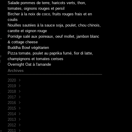
Salade pommes de terre, haricots verts, thon,
tomates, oignons rouges et persil
Bircher à la noix de coco, fruits rouges frais et en
coulis
Nouilles sautées à la sauce soja, poulet, chou chinois,
carotte et oignon rouge
Porridge salé aux poireaux, oeuf mollet, jambon blanc
& cottage cheese
a
Buddha Bowl végétarien
Pizza tomate, poulet au paprika fumé, fior di latte,
u
champignons et tomates cerises
l
Overnight Oat à l'amande
.
Archives
2020
2019
Mai
(1)
2018
Avril
Juin
(1)
(10)
,
2017
Mai
Novembre
(1)
(1)
2016
Avril
Octobre
Décembre
(2)
(2)
(7)
2015
Mars
Septembre
Novembre
Décembre
(2)
(7)
(6)
(3)
2014
Août
Octobre
Novembre
Décembre
(1)
(2)
(5)
(3)
2013
Juillet
Septembre
Octobre
Novembre
Décembre
(2)
(8)
(1)
(9)
(5)
2012
Juin
Juin
Septembre
Octobre
Novembre
Décembre
(1)
(1)
(2)
(7)
(30)
(4)
2011
Avril
Février
Juin
Septembre
Octobre
Novembre
Décembre
(1)
(2)
(6)
(14)
(29)
(34)
(2)