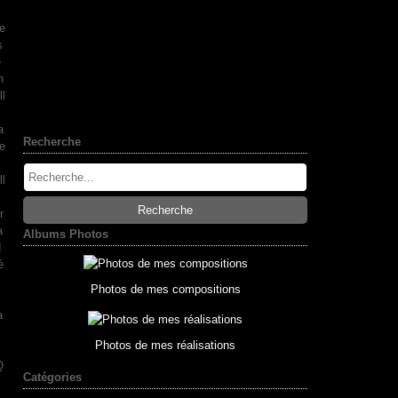
e
s
e
n
ll
a
Recherche
e
l
r
a
Albums Photos
d
é
Photos de mes compositions
a
c
Photos de mes réalisations
Q
Catégories