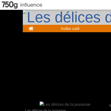
Home
Index salé
Les délices de la jeunesse