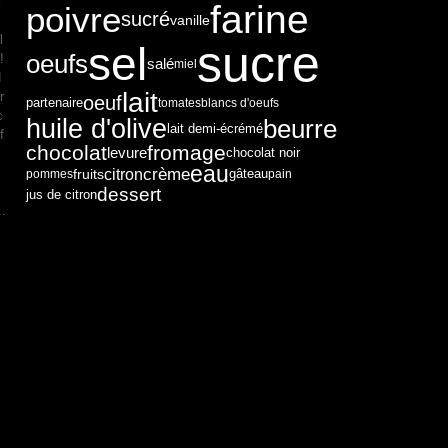
farine
poivre
sucré
vanille
l
sucre
sel
oeufs
!
salé
miel
d
lait
r
oeuf
partenaire
tomates
blancs d'oeufs
c
huile d'olive
beurre
lait demi-écrémé
f
chocolat
fromage
levure
chocolat noir
eau
crème
citron
fruits
pommes
gâteau
pain
dessert
jus de citron
..