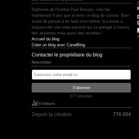
Diplômée de l'Institut Paul Bocuse, cela fait
maintenant 8 ans que je tiens ce blog de cuisine. Bien
avant de penser à en faire mon métier, la cuisine a
toujours été une vraie passion qui se partage à travers
des assiettes mais aussi des recettes !
Accueil du blog
Créer un blog avec CanalBlog
Contacter le propriétaire du blog
Newsletter
377 abonnés
Visiteurs
Depuis la création
776 054