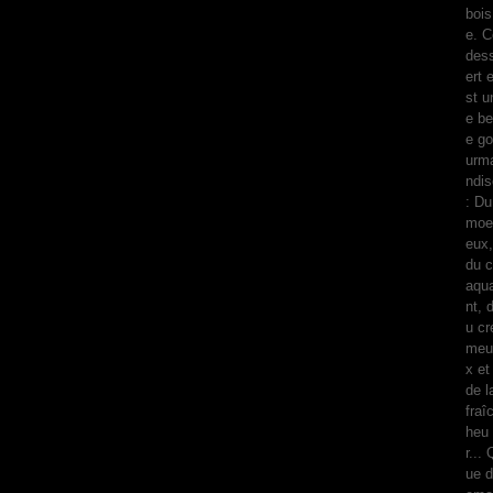
bois
e. C
des
ert 
st u
e be
e go
urm
ndis
: Du
moel
eux,
du c
aqu
nt, 
u cr
meu
x et
de l
fraî
heu
r... 
ue d