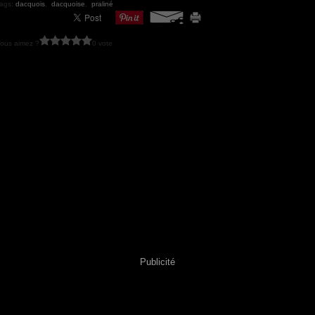
ags:
dacquois
,
dacquoise
,
praliné
ous aimez ?
0 vote
Publicité