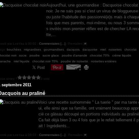
Aujourd'hui, une gourmandise : Dacquoise chocolat
noir. Je ne sais pas si c'est un virus de bloggueuse
ou juste l'habitude des passionné(e)s mais à chaqu
fois que mes parents, moi-même, ou nous 3 somm
s invités mon premier réflex est de chercher LA rec
tte,...
osté par LeeYaa à 00:02 -
Commentaires [
…
]
- Permalien [
#
]
ags:
bouchées
,
mignardises
,
gourmandises
,
dacquois
,
dacquoise
,
miel
,
noisettes
,
chocolat
,
hocolat noir
,
sucre
,
poudre
,
sucre glace
,
poudre d'amande
,
chocolat 70%
,
crème liquide
,
anache
,
miel liquide
,
chocolat noir 70%
,
poudre de noisette
,
noisettes entières
ous aimez ?
0 vote
1 septembre 2011
Dacquois au praliné
Voici une recette surnommée " La tuerie " par ma tante 
ui, elle ainsi que sa famille, ont vraiment beaucoup app
cié ce gâteau découpé en portions individuels au praliné
Ca fait déjà bien 3 ou 4 fois que je le refait tellement il p
ait ! Ingrédients...
osté par LeeYaa à 09:03 -
Commentaires [
…
]
- Permalien [
#
]