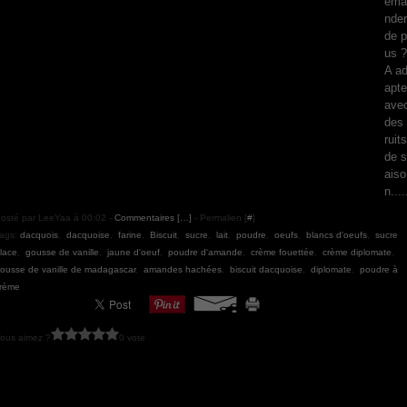
ema
nder
de p
us ?
A a
apte
ave
des 
ruits
de s
aiso
n....
osté par LeeYaa à 00:02 -
Commentaires [
…
]
- Permalien [
#
]
ags:
dacquois
,
dacquoise
,
farine
,
Biscuit
,
sucre
,
lait
,
poudre
,
oeufs
,
blancs d'oeufs
,
sucre
lace
,
gousse de vanille
,
jaune d'oeuf
,
poudre d'amande
,
crème fouettée
,
crème diplomate
,
ousse de vanille de madagascar
,
amandes hachées
,
biscuit dacquoise
,
diplomate
,
poudre à
rème
ous aimez ?
0 vote