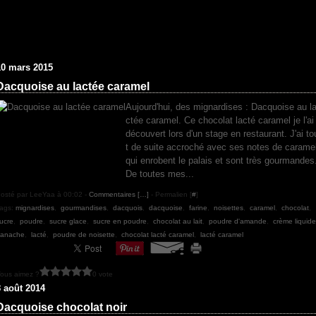
10 mars 2015
Dacquoise au lactée caramel
Aujourd'hui, des mignardises : Dacquoise au l
ctée caramel. Ce chocolat lacté caramel je l'ai
découvert lors d'un stage en restaurant. J'ai to
t de suite accroché avec ses notes de carame
qui enrobent le palais et sont très gourmandes
De toutes mes...
osté par LeeYaa à 00:02 -
Commentaires [
…
]
- Permalien [
#
]
ags:
mignardises
,
gourmandises
,
dacquois
,
dacquoise
,
farine
,
noisettes
,
caramel
,
chocolat
,
ucre
,
poudre
,
sucre glace
,
sucre en poudre
,
chocolat au lait
,
poudre d'amande
,
crème liquide
anache
,
lacté
,
poudre de noisette
,
chocolat lacté caramel
,
lacté caramel
ous aimez ?
0 vote
8 août 2014
Dacquoise chocolat noir