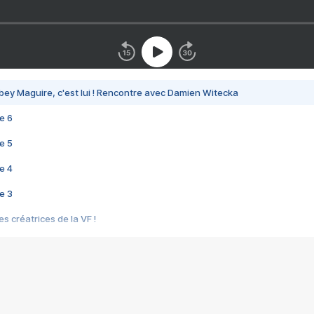
bey Maguire, c'est lui ! Rencontre avec Damien Witecka
e 6
e 5
e 4
e 3
s créatrices de la VF !
e 2
e 1
e Mektoub My Love arrive enfin ! Rencontre avec Shaïn Boumedine et Sal