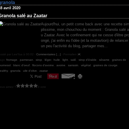
granola
8 avril 2020
Granola salé au Zaatar
Aujourd'hui, un petit come back avec une recette si
plissime, mon chouchou du moment : Granola salé a
u Zaatar. Avec le confinement qui ne cesse d'être pro
ongé, j'ai enfin eu l'idée (et la motiavtion) de relancer
un peu l'activité du blog, partager mes...
osté par LeeYaa à 00:02 -
Commentaires [
…
]
- Permalien [
#
]
ags:
fromage
,
parmesan
,
sirop
,
léger
,
huile
,
light
,
salé
,
sirop d'érable
,
sésame
,
graines de
ournesol
,
blanc d'oeuf
,
flocons d'avoine
,
avoine
,
sarrasin
,
végétal
,
graines de courge
,
ealthy
,
granola
,
uile d'olive
,
zaatar
ous aimez ?
0 vote