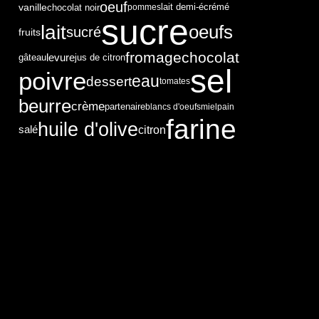
oeuf
vanille
chocolat noir
pommes
lait demi-écrémé
sucre
lait
oeufs
sucré
fruits
chocolat
fromage
levure
gâteau
jus de citron
sel
poivre
eau
dessert
tomates
beurre
crème
partenaire
blancs d'oeufs
miel
pain
farine
huile d'olive
citron
salé