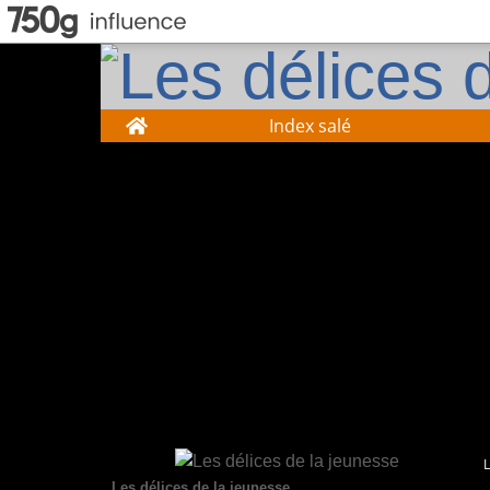
Home
Index salé
Les délices de la jeunesse