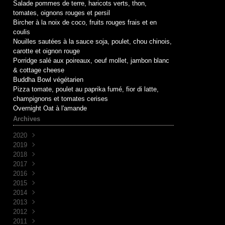
Salade pommes de terre, haricots verts, thon,
tomates, oignons rouges et persil
Bircher à la noix de coco, fruits rouges frais et en
coulis
Nouilles sautées à la sauce soja, poulet, chou chinois,
carotte et oignon rouge
Porridge salé aux poireaux, oeuf mollet, jambon blanc
& cottage cheese
Buddha Bowl végétarien
Pizza tomate, poulet au paprika fumé, fior di latte,
champignons et tomates cerises
Overnight Oat à l'amande
Archives
2020
2019
Mai
(1)
2018
Avril
Juin
(1)
(10)
2017
Mai
Novembre
(1)
(1)
2016
Avril
Octobre
Décembre
(2)
(2)
(7)
2015
Mars
Septembre
Novembre
Décembre
(2)
(7)
(6)
(3)
2014
Août
Octobre
Novembre
Décembre
(1)
(2)
(5)
(3)
2013
Juillet
Septembre
Octobre
Novembre
Décembre
(2)
(8)
(1)
(9)
(5)
2012
Juin
Juin
Septembre
Octobre
Novembre
Décembre
(1)
(1)
(2)
(7)
(30)
(4)
2011
Avril
Février
Juin
Septembre
Octobre
Novembre
Décembre
(1)
(2)
(6)
(14)
(29)
(34)
(2)