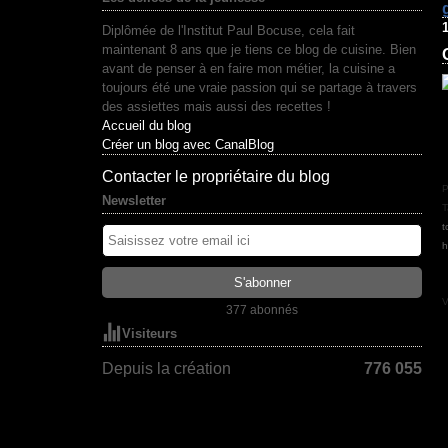
1
Diplômée de l'Institut Paul Bocuse, cela fait
maintenant 8 ans que je tiens ce blog de cuisine. Bien
avant de penser à en faire mon métier, la cuisine a
toujours été une vraie passion qui se partage à travers
des assiettes mais aussi des recettes !
Accueil du blog
Créer un blog avec CanalBlog
Contacter le propriétaire du blog
P
Newsletter
T
t
h
V
377 abonnés
Visiteurs
Depuis la création
776 055