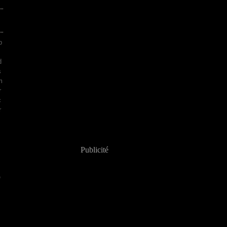
p
d
s
m
r
c
r
i
s
Publicité
m
é
,
,