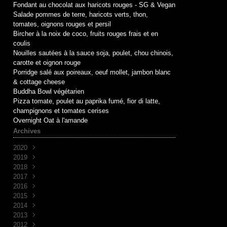
Fondant au chocolat aux haricots rouges - SG & Vegan
Salade pommes de terre, haricots verts, thon,
tomates, oignons rouges et persil
Bircher à la noix de coco, fruits rouges frais et en
coulis
Nouilles sautées à la sauce soja, poulet, chou chinois,
carotte et oignon rouge
Porridge salé aux poireaux, oeuf mollet, jambon blanc
& cottage cheese
Buddha Bowl végétarien
Pizza tomate, poulet au paprika fumé, fior di latte,
champignons et tomates cerises
Overnight Oat à l'amande
Archives
2020
2019
Mai
(1)
2018
Avril
Juin
(1)
(10)
2017
Mai
Novembre
(1)
(1)
2016
Avril
Octobre
Décembre
(2)
(2)
(7)
2015
Mars
Septembre
Novembre
Décembre
(2)
(7)
(6)
(3)
2014
Août
Octobre
Novembre
Décembre
(1)
(2)
(5)
(3)
2013
Juillet
Septembre
Octobre
Novembre
Décembre
(2)
(8)
(1)
(9)
(5)
2012
Juin
Juin
Septembre
Octobre
Novembre
Décembre
(1)
(1)
(2)
(7)
(30)
(4)