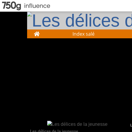
Home
Index salé
Les délices de la jeunesse