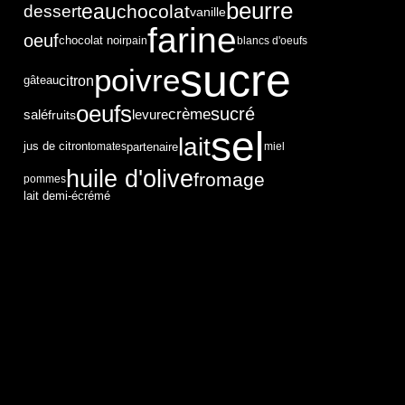
beurre
eau
chocolat
dessert
vanille
farine
oeuf
chocolat noir
pain
blancs d'oeufs
sucre
poivre
citron
gâteau
oeufs
sucré
crème
levure
salé
fruits
sel
lait
partenaire
jus de citron
tomates
miel
huile d'olive
fromage
pommes
lait demi-écrémé