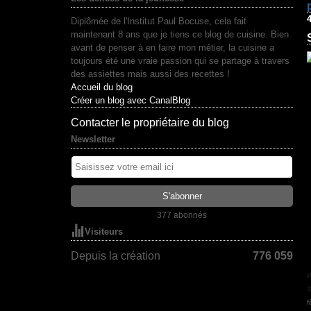
Diplômée de l'Institut Paul Bocuse, cela fait
maintenant 8 ans que je tiens ce blog de cuisine. Bien
avant de penser à en faire mon métier, la cuisine a
toujours été une vraie passion qui se partage à travers
des assiettes mais aussi des recettes !
Accueil du blog
Créer un blog avec CanalBlog
Contacter le propriétaire du blog
Newsletter
377 abonnés
Visiteurs
Depuis la création
776 059
P
T
f