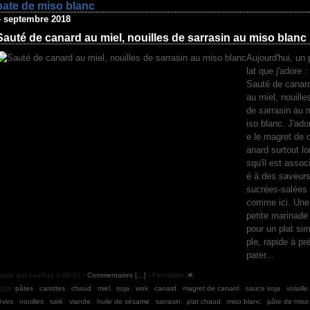
pate de miso blanc
4 septembre 2018
Sauté de canard au miel, nouilles de sarrasin au miso blanc
Aujourd'hui, un 
lat que j'adore :
Sauté de canar
au miel, nouille
de sarrasin au 
iso blanc. J'ado
e le magret de 
anard surtout lo
squ'il est assoc
é à des saveur
sucrées-salées
comme ici. Une
petite marinade
pour un plat si
ple, rapide à pr
parer...
osté par LeeYaa à 00:02 -
Commentaires [
…
]
- Permalien [
#
]
ags:
pâtes
,
carottes
,
chaud
,
miel
,
soja
,
wok
,
canard
,
magret de canard
,
sauce soja
,
volaille
èves
,
nouilles
,
salé
,
viande
,
huile de sésame
,
sarrasin
,
plat chaud
,
miso blanc
,
pâte de miso