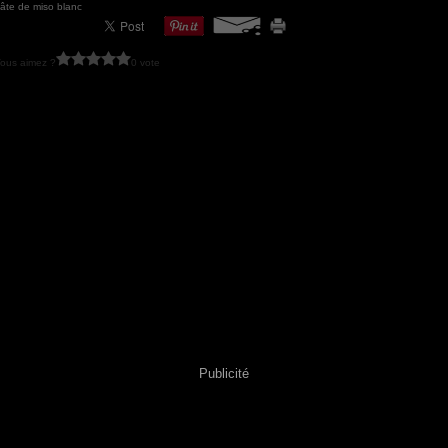
âte de miso blanc
ous aimez ?
0 vote
Publicité