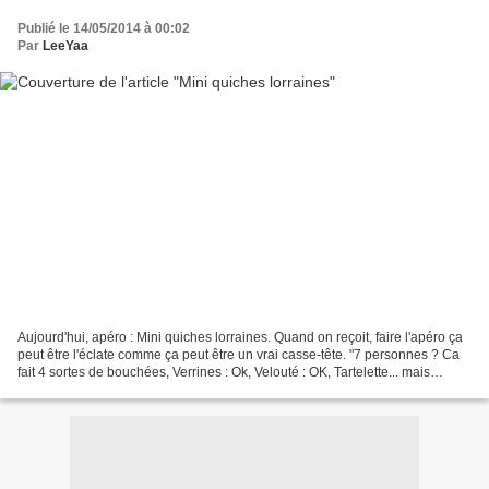
Publié le 14/05/2014 à 00:02
Par
LeeYaa
Aujourd'hui, apéro : Mini quiches lorraines. Quand on reçoit, faire l'apéro ça
peut être l'éclate comme ça peut être un vrai casse-tête. "7 personnes ? Ca
fait 4 sortes de bouchées, Verrines : Ok, Velouté : OK, Tartelette... mais
lesquelles ?" On va faire...