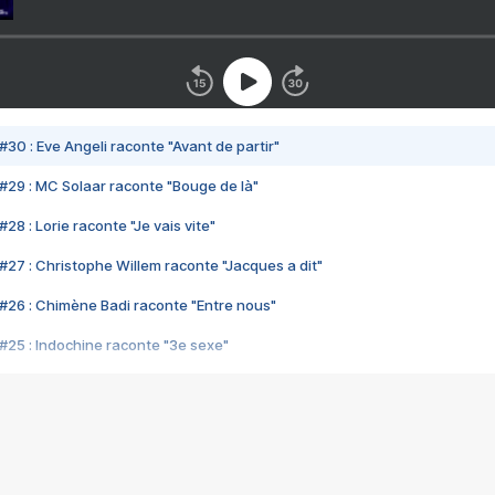
#30 : Eve Angeli raconte "Avant de partir"
#29 : MC Solaar raconte "Bouge de là"
28 : Lorie raconte "Je vais vite"
#27 : Christophe Willem raconte "Jacques a dit"
#26 : Chimène Badi raconte "Entre nous"
#25 : Indochine raconte "3e sexe"
#24 : Zaho raconte "C'est chelou"
#23 : Patrick Bruel raconte "Au café des délices"
#22 : Kyo raconte "Le chemin"