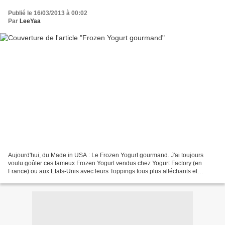
Publié le 16/03/2013 à 00:02
Par
LeeYaa
Aujourd'hui, du Made in USA : Le Frozen Yogurt gourmand. J'ai toujours
voulu goûter ces fameux Frozen Yogurt vendus chez Yogurt Factory (en
France) ou aux Etats-Unis avec leurs Toppings tous plus alléchants et
gourmands les uns que les autres. En temps...