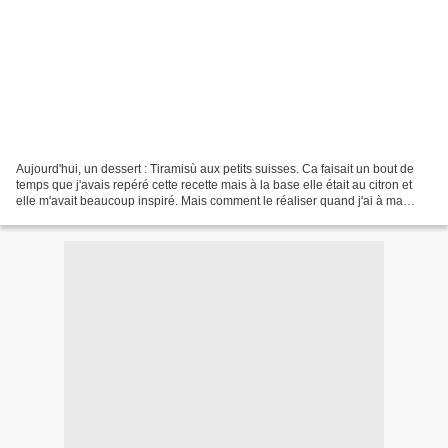
Aujourd'hui, un dessert : Tiramisù aux petits suisses. Ca faisait un bout de
temps que j'avais repéré cette recette mais à la base elle était au citron et
elle m'avait beaucoup inspiré. Mais comment le réaliser quand j'ai à ma
disposition à peine un batteur...