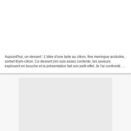
Aujourd'hui, un dessert : L'idée d'une tarte au citron, fine meringue acidulée,
sorbet thym-citron. Ce dessert j'en suis assez contente, les saveurs
explosent en bouche et la présentation fait son petit effet. Je l'ai confronté à
un jury impartial en...