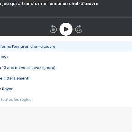
e jeu qui a transformé l’ennui en chef-d’œuvre
nsformé l’ennui en chef-d’œuvre
 DayZ
 a 13 ans (et vous l'avez ignoré)
e (littéralement)
im Rayan
 toutes les règles
s les jeux vidéo
us choquant de Rockstar ? - Le scandale BULLY
e plus moche de Steam