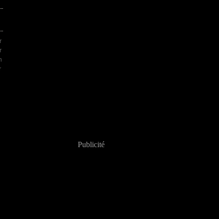
r
r
m
r
,
Publicité