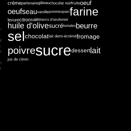
oeuf
crème
fruits
partenaire
chocolat noir
gâteau
farine
oeufs
eau
vanille
pommes
pain
citron
levure
salé
blancs d'oeufs
miel
huile d'olive
beurre
sucré
tomates
sel
o
chocolat
fromage
lait demi-écrémé
l
sucre
x
poivre
lait
dessert
t
jus de citron
cr
t