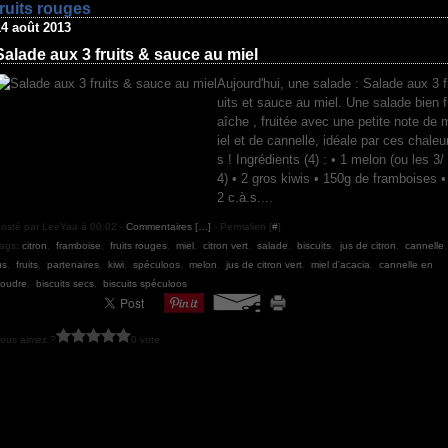
fruits rouges
14 août 2013
Salade aux 3 fruits & sauce au miel
Aujourd'hui, une salade : Salade aux 3 f
uits et sauce au miel. Une salade bien f
aîche , fruitée avec une petite note de 
iel et de cannelle, idéale par ces chaleu
s ! Ingrédients (4) : • 1 melon (ou les 3/
4) • 2 gros kiwis • 150g de framboises •
2 c.à.s....
osté par LeeYaa à 00:02 -
Commentaires [
…
]
- Permalien [
#
]
ags:
citron
,
framboise
,
fruits rouges
,
miel
,
citron vert
,
salade
,
biscuits
,
jus de citron
,
cannelle
us
,
fruits
,
partenaires
,
kiwi
,
spéculoos
,
melon
,
jus de citron vert
,
miel d'acacia
,
cannelle en
oudre
,
biscuits secs
,
biscuits spéculoos
ous aimez ?
0 vote