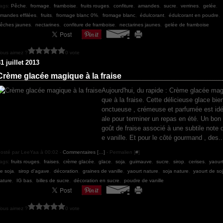
ags:
Pêche
,
fromage
,
framboise
,
fruits rouges
,
confiture
,
amandes
,
sucre
,
verrines
,
gelée
,
mandes effilées
,
fruits
,
fromage blanc 0%
,
fromage blanc
,
édulcorant
,
édulcorant en poudre
,
êches jaunes
,
nectarines
,
confiture de framboise
,
nectarines jaunes
,
gelée de framboise
ous aimez ?
0 vote
1 juillet 2013
Crème glacée magique à la fraise
Aujourd'hui, du rapide : Crème glacée mag
que à la fraise. Cette délicieuse glace bie
onctueuse , crémeuse et parfumée est id
ale pour terminer un repas en été. Un bon
goût de fraise associé à une subtile note 
e vanille. Et pour le côté gourmand , des..
osté par LeeYaa à 00:02 -
Commentaires [
…
]
- Permalien [
#
]
ags:
fruits rouges
,
fraises
,
crème glacée
,
glace
,
soja
,
guimauve
,
sucre
,
sirop
,
cerises
,
yaour
e soja
,
sirop d'agave
,
décoration
,
graines de vanille
,
yaourt nature
,
soja nature
,
yaourt de so
ature
,
IG bas
,
billes de sucre
,
décoration en sucre
,
poudre de vanille
ous aimez ?
0 vote