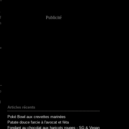
e
Publicité
f
s
de
b
l
Articles récents
Poké Bowl aux crevettes marinées
Patate douce farcie à l'avocat et féta
Fondant au chocolat aux haricots rouges - SG & Vegan