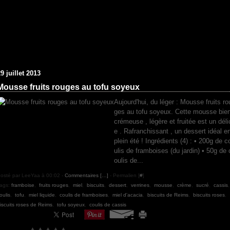
9 juillet 2013
Mousse fruits rouges au tofu soyeux
Aujourd'hui, du léger : Mousse fruits ro
ges au tofu soyeux. Cette mousse bie
crémeuse , légère et fruitée est un déli
e . Rafranchissant , un dessert idéal e
plein été ! Ingrédients (4) : • 200g de c
ulis de framboises (du jardin) • 50g de 
oulis de...
osté par LeeYaa à 00:02 -
Commentaires [
…
]
- Permalien [
#
]
ags:
framboise
,
fruits rouges
,
miel
,
biscuits
,
dessert
,
verrines
,
mousse
,
crème
,
sucré
,
cassis
oulis
,
tofu
,
miel liquide
,
coulis de framboises
,
miel d'acacia
,
biscuits de Reims
,
biscuits roses
,
iscuits roses de Reims
,
tofu soyeux
,
coulis de cassis