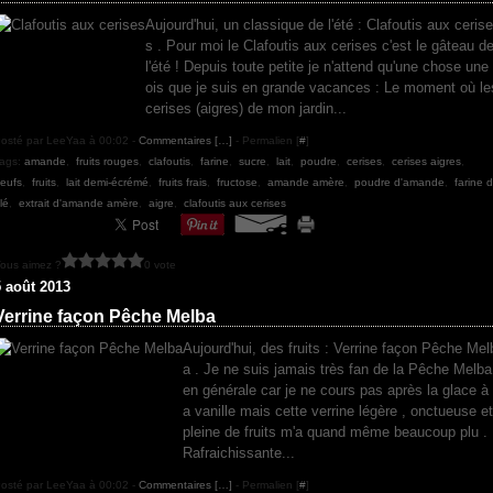
Aujourd'hui, un classique de l'été : Clafoutis aux cerise
s . Pour moi le Clafoutis aux cerises c'est le gâteau d
l'été ! Depuis toute petite je n'attend qu'une chose une 
ois que je suis en grande vacances : Le moment où le
cerises (aigres) de mon jardin...
osté par LeeYaa à 00:02 -
Commentaires [
…
]
- Permalien [
#
]
ags:
amande
,
fruits rouges
,
clafoutis
,
farine
,
sucre
,
lait
,
poudre
,
cerises
,
cerises aigres
,
eufs
,
fruits
,
lait demi-écrémé
,
fruits frais
,
fructose
,
amande amère
,
poudre d'amande
,
farine 
lé
,
extrait d'amande amère
,
aigre
,
clafoutis aux cerises
ous aimez ?
0 vote
5 août 2013
Verrine façon Pêche Melba
Aujourd'hui, des fruits : Verrine façon Pêche Mel
a . Je ne suis jamais très fan de la Pêche Melba
en générale car je ne cours pas après la glace à 
a vanille mais cette verrine légère , onctueuse et
pleine de fruits m'a quand même beaucoup plu .
Rafraichissante...
osté par LeeYaa à 00:02 -
Commentaires [
…
]
- Permalien [
#
]