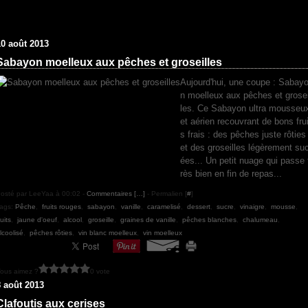
10 août 2013
Sabayon moelleux aux pêches et groseilles
Aujourd'hui, une coupe : Sabay
n moelleux aux pêches et grosei
les. Ce Sabayon ultra mousseu
et aérien recouvrant de bons frui
s frais : des pêches juste rôties
et des groseilles légèrement su
ées... Un petit nuage qui passe 
rès bien en fin de repas...
osté par LeeYaa à 00:02 -
Commentaires [
…
]
- Permalien [
#
]
ags:
Pêche
,
fruits rouges
,
sabayon
,
vanille
,
caramelisé
,
dessert
,
sucre
,
vinaigre
,
mousse
,
ruits
,
jaune d'oeuf
,
alcool
,
groseille
,
graines de vanille
,
pêches blanches
,
chalumeau
,
lcoolisé
,
pêches rôties
,
vin blanc moelleux
,
vin moelleux
ous aimez ?
0 vote
8 août 2013
Clafoutis aux cerises