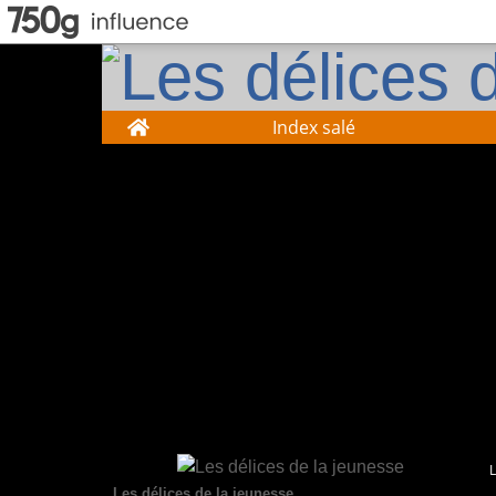
Home
Index salé
Les délices de la jeunesse