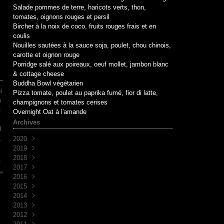
Salade pommes de terre, haricots verts, thon,
tomates, oignons rouges et persil
Bircher à la noix de coco, fruits rouges frais et en
coulis
Nouilles sautées à la sauce soja, poulet, chou chinois,
carotte et oignon rouge
Porridge salé aux poireaux, oeuf mollet, jambon blanc
& cottage cheese
Buddha Bowl végétarien
i
Pizza tomate, poulet au paprika fumé, fior di latte,
n
champignons et tomates cerises
é
Overnight Oat à l'amande
Archives
d
.
2020
2019
Mai
(1)
2018
Avril
Juin
(1)
(10)
t
2017
Mai
Novembre
(1)
(1)
ja
2016
Avril
Octobre
Décembre
(2)
(2)
(7)
2015
Mars
Septembre
Novembre
Décembre
(2)
(7)
(6)
(3)
2014
Août
Octobre
Novembre
Décembre
(1)
(2)
(5)
(3)
2013
Juillet
Septembre
Octobre
Novembre
Décembre
(2)
(8)
(1)
(9)
(5)
2012
Juin
Juin
Septembre
Octobre
Novembre
Décembre
(1)
(1)
(2)
(7)
(30)
(4)