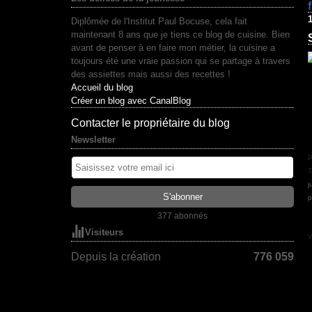
Diplômée de l'Institut Paul Bocuse, cela fait
maintenant 8 ans que je tiens ce blog de cuisine. Bien
avant de penser à en faire mon métier, la cuisine a
toujours été une vraie passion qui se partage à travers
des assiettes mais aussi des recettes !
Accueil du blog
Créer un blog avec CanalBlog
Contacter le propriétaire du blog
Newsletter
P
T
j
p
377 abonnés
Visiteurs
V
Depuis la création
776 059