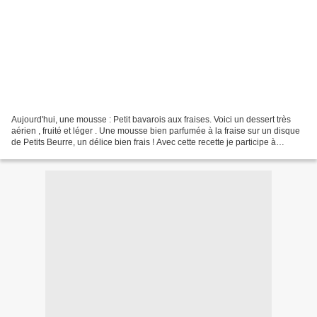
Aujourd'hui, une mousse : Petit bavarois aux fraises. Voici un dessert très
aérien , fruité et léger . Une mousse bien parfumée à la fraise sur un disque
de Petits Beurre, un délice bien frais ! Avec cette recette je participe à
l'animation de St Dalfour...