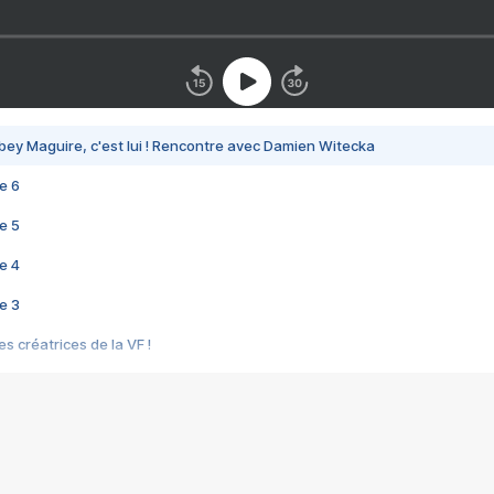
bey Maguire, c'est lui ! Rencontre avec Damien Witecka
e 6
e 5
e 4
e 3
s créatrices de la VF !
e 2
e 1
e Mektoub My Love arrive enfin ! Rencontre avec Shaïn Boumedine et Sal