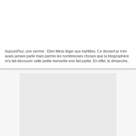
Aujourd'hui, une verrine : Eton Mess léger aux myrtilles. Ce dessert je n'en
avais jamais parlé mais parmis les nombreuses choses que la blogosphère
m'a fait découvrir cette petite merveille ene fait partie. En effet, le dimanche
de Pâques j'ai été chargée...