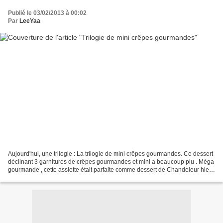
Publié le 03/02/2013 à 00:02
Par
LeeYaa
Aujourd'hui, une trilogie : La trilogie de mini crêpes gourmandes. Ce dessert
déclinant 3 garnitures de crêpes gourmandes et mini a beaucoup plu . Méga
gourmande , cette assiette était parfaite comme dessert de Chandeleur hier !
Ingrédients (3) : • Pâte...