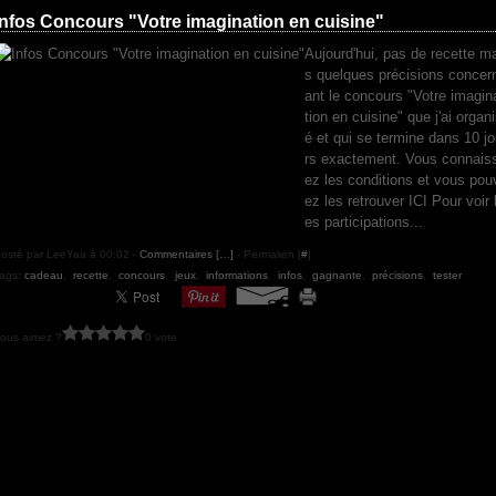
Infos Concours "Votre imagination en cuisine"
Aujourd'hui, pas de recette m
s quelques précisions concer
ant le concours "Votre imagin
tion en cuisine" que j'ai organ
é et qui se termine dans 10 j
rs exactement. Vous connais
ez les conditions et vous pou
ez les retrouver ICI Pour voir 
es participations...
osté par LeeYaa à 00:02 -
Commentaires [
…
]
- Permalien [
#
]
ags:
cadeau
,
recette
,
concours
,
jeux
,
informations
,
infos
,
gagnante
,
précisions
,
tester
ous aimez ?
0 vote