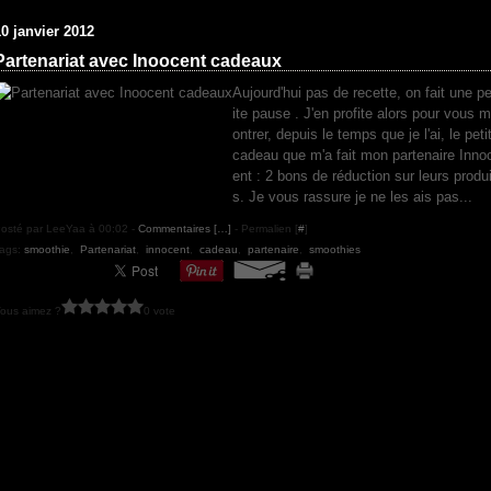
10 janvier 2012
Partenariat avec Inoocent cadeaux
Aujourd'hui pas de recette, on fait une pe
ite pause . J'en profite alors pour vous m
ontrer, depuis le temps que je l'ai, le peti
cadeau que m'a fait mon partenaire Inno
ent : 2 bons de réduction sur leurs produi
s. Je vous rassure je ne les ais pas...
osté par LeeYaa à 00:02 -
Commentaires [
…
]
- Permalien [
#
]
ags:
smoothie
,
Partenariat
,
innocent
,
cadeau
,
partenaire
,
smoothies
ous aimez ?
0 vote