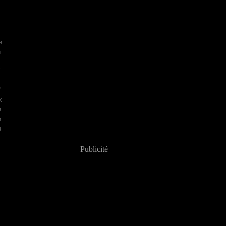
e
h
.
'
k
e
n
u
Publicité