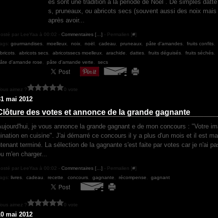
és sont une tradition à la période de Noël . De simples datte
s, pruneaux, ou abricots secs (souvent aussi des noix mais
après avoir...
osté par LeeYaa à 00:02 -
Commentaires [
…
]
- Permalien [
#
]
ags:
gourmandises
,
moelleux
,
noix
,
noël
,
cadeau
,
pruneaux
,
pâte d'amandes
,
fruits confits
,
bricots
,
abricots secs
,
abricotssecs moelleux
,
arachide
,
dattes
,
fruits déguisés
,
fruits séchés
,
âte d'amande rose
,
pâte d'amande verte
,
secs
ous aimez ?
0 vote
31 mai 2012
Clôture des votes et annonce de la grande gagnante
ujourd'hui, je vous annonce la grande gagnant e de mon concours : "Votre i
ination en cuisine". J'ai démarré ce concours il y a plus d'un mois et il est ma
tenant terminé. La sélection de la gagnante s'est faite par votes car je n'ai pa
u m'en charger...
osté par LeeYaa à 00:02 -
Commentaires [
…
]
- Permalien [
#
]
ags:
livres
,
cadeau
,
recette
,
concours
,
gagnante
,
récompense
,
gagnant
ous aimez ?
0 vote
10 mai 2012