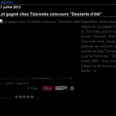
cadeau
7 juillet 2013
Lot gagné chez Tizicooks concours "Desserts d'été"
Aujourd'hui, petite prés
ntation du Lot gagné c
ez Tizicooks pour le co
ncours "Desserts d'été"
Souvenez-vous, j'avais
participé au concours d
Aurélie du blog Tizicoo
s sur le thème des " D
sserts d'été " avec mo
Carpaccio de fraises a
basilic . A...
osté par LeeYaa à 00:01 -
Commentaires [
…
]
- Permalien [
#
]
ags:
cadeau
,
gagnante
ous aimez ?
0 vote