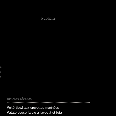
Publicité
ma
i
s
Articles récents
Poké Bowl aux crevettes marinées
Patate douce farcie à l'avocat et féta