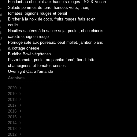
Fondant au chocolat aux haricots rouges - SG & Vegan
Salade pommes de terre, haricots verts, thon,
tomates, oignons rouges et persil
ai
Bircher à la noix de coco, fruits rouges frais et en
n
coulis
a
Nouilles sautées à la sauce soja, poulet, chou chinois,
is
carotte et oignon rouge
ou
Porridge salé aux poireaux, oeuf mollet, jambon blanc
s
& cottage cheese
v
Buddha Bowl végétarien
l
Pizza tomate, poulet au paprika fumé, fior di latte,
champignons et tomates cerises
Overnight Oat à l'amande
Archives
2020
2019
Mai
(1)
2018
Avril
Juin
(1)
(10)
2017
Mai
Novembre
(1)
(1)
2016
Avril
Octobre
Décembre
(2)
(2)
(7)
2015
Mars
Septembre
Novembre
Décembre
(2)
(7)
(6)
(3)
2014
Août
Octobre
Novembre
Décembre
(1)
(2)
(5)
(3)
2013
Juillet
Septembre
Octobre
Novembre
Décembre
(2)
(8)
(1)
(9)
(5)
2012
Juin
Juin
Septembre
Octobre
Novembre
Décembre
(1)
(1)
(2)
(7)
(30)
(4)