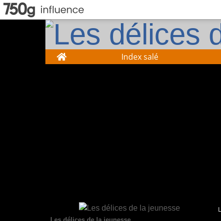
Home
Index salé
Les délices de la jeunesse