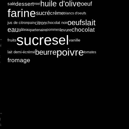
huile d'olive
dessert
oeuf
salé
miel
farine
sucré
crème
blancs d'oeufs
lait
oeufs
citron
chocolat noir
jus de citron
pain
eau
chocolat
levure
partenaire
gâteau
pommes
sucre
sel
fruits
vanille
i
poivre
beurre
lait demi-écrémé
tomates
t
fromage
s
t
s