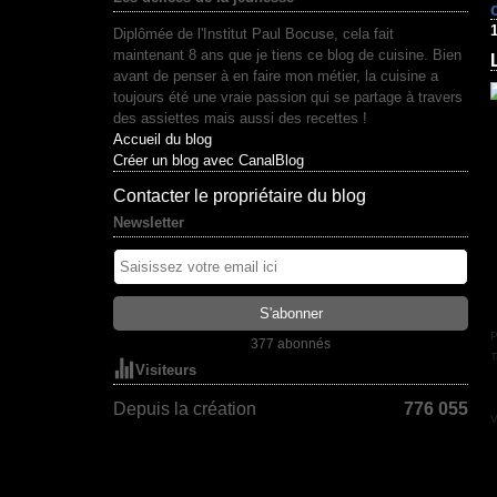
1
Diplômée de l'Institut Paul Bocuse, cela fait
maintenant 8 ans que je tiens ce blog de cuisine. Bien
avant de penser à en faire mon métier, la cuisine a
toujours été une vraie passion qui se partage à travers
des assiettes mais aussi des recettes !
Accueil du blog
Créer un blog avec CanalBlog
Contacter le propriétaire du blog
Newsletter
P
377 abonnés
T
Visiteurs
Depuis la création
776 055
V