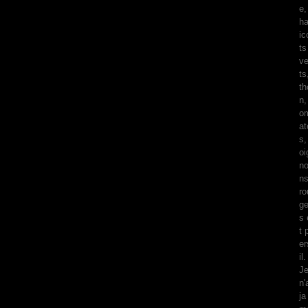
e,
ha
ic
ts
ve
ts
th
n,
o
at
s,
oi
n
n
ro
g
s 
t 
er
il.
J
n'
ja