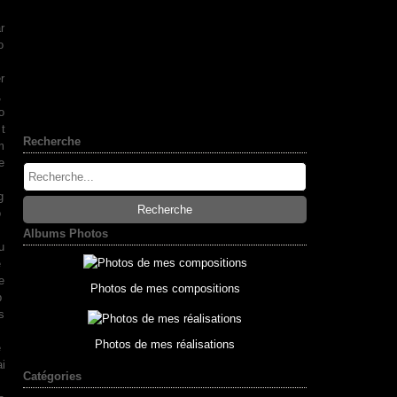
r
o
r
,
o
 t
Recherche
m
e
g
o
s
Albums Photos
u
e
e
Photos de mes compositions
p
s
Photos de mes réalisations
e
ai
Catégories