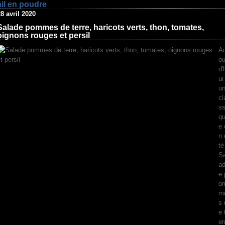
ail en poudre
8 avril 2020
Salade pommes de terre, haricots verts, thon, tomates,
oignons rouges et persil
Au
ou
d'
ui
u
cl
ss
q
e 
n 
té
Sa
a
e 
o
m
s 
e 
er