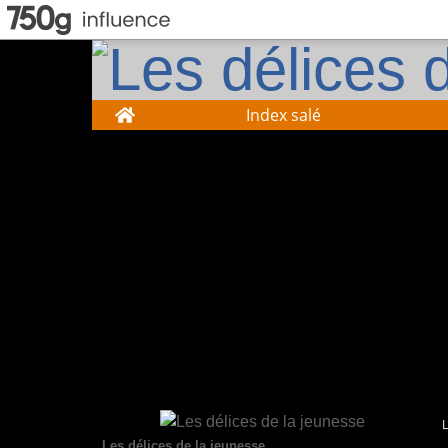
Home
Index salé
Les délices de la jeunesse