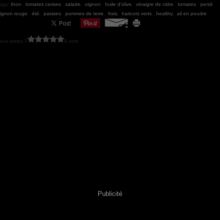
ags:
thon
,
tomates cerises
,
salade
,
oignon
,
huile d'olive
,
vinaigre de cidre
,
tomates
,
persil
,
ignon rouge
,
été
,
patates
,
pommes de terre
,
frais
,
haricots verts
,
healthy
,
ail en poudre
ous aimez ?
0 vote
Publicité