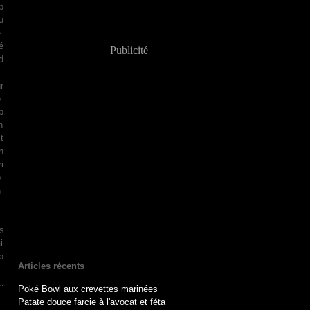
b
u
e
é
Publicité
d
s
r
e
b
n
it
n
ri
o
n
es
i
p
Articles récents
..
Poké Bowl aux crevettes marinées
Patate douce farcie à l'avocat et féta