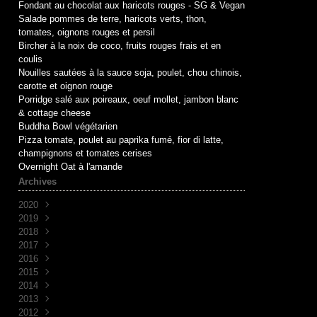
Fondant au chocolat aux haricots rouges - SG & Vegan
Salade pommes de terre, haricots verts, thon,
tomates, oignons rouges et persil
Bircher à la noix de coco, fruits rouges frais et en
coulis
Nouilles sautées à la sauce soja, poulet, chou chinois,
carotte et oignon rouge
Porridge salé aux poireaux, oeuf mollet, jambon blanc
& cottage cheese
Buddha Bowl végétarien
Pizza tomate, poulet au paprika fumé, fior di latte,
champignons et tomates cerises
Overnight Oat à l'amande
Archives
2020
2019
Mai
(1)
2018
Avril
Juin
(1)
(10)
2017
Mai
Novembre
(1)
(1)
2016
Avril
Octobre
Décembre
(2)
(2)
(7)
2015
Mars
Septembre
Novembre
Décembre
(2)
(7)
(6)
(3)
2014
Août
Octobre
Novembre
Décembre
(1)
(2)
(5)
(3)
2013
Juillet
Septembre
Octobre
Novembre
Décembre
(2)
(8)
(1)
(9)
(5)
2012
Juin
Juin
Septembre
Octobre
Novembre
Décembre
(1)
(1)
(2)
(7)
(30)
(4)