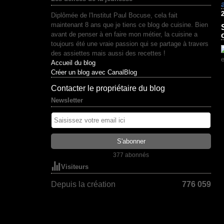
2
Diplômée de l'Institut Paul Bocuse, cela fait
maintenant 8 ans que je tiens ce blog de cuisine. Bien
avant de penser à en faire mon métier, la cuisine a
toujours été une vraie passion qui se partage à travers
des assiettes mais aussi des recettes !
Accueil du blog
Créer un blog avec CanalBlog
Contacter le propriétaire du blog
Newsletter
377 abonnés
Visiteurs
Depuis la création
776 059