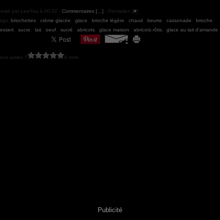
osté par LeeYaa à 00:02 -
Commentaires [
…
]
- Permalien [
#
]
ags:
briochettes
,
crème glacée
,
glace
,
brioche légère
,
chaud
,
beurre
,
cassonade
,
brioche
,
essert
,
sucre
,
lait
,
oeuf
,
sucré
,
abricots
,
glace maison
,
abricots rôtis
,
glace au lait d'amande
ous aimez ?
0 vote
Publicité