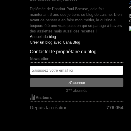
9
Diplômée de l'Institut Paul Bocuse, cela fait
maintenant 8 ans que je tiens ce blog de cuisine. Bien
avant de penser à en faire mon métier, la cuisine a
toujours été une vraie passion qui se partage à travers
des assiettes mais aussi des recettes !
Accueil du blog
Créer un blog avec CanalBlog
Contacter le propriétaire du blog
Newsletter
377 abonnés
Visiteurs
Depuis la création
776 054