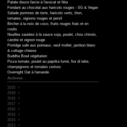
Patate douce farcie à l'avocat et féta
Fondant au chocolat aux haricots rouges - SG & Vegan
Salade pommes de terre, haricots verts, thon,
tomates, oignons rouges et persil
Bircher à la noix de coco, fruits rouges frais et en
coulis
Nouilles sautées à la sauce soja, poulet, chou chinois,
carotte et oignon rouge
Porridge salé aux poireaux, oeuf mollet, jambon blanc
& cottage cheese
Buddha Bowl végétarien
Pizza tomate, poulet au paprika fumé, fior di latte,
champignons et tomates cerises
Overnight Oat à l'amande
Archives
2020
2019
Mai
(1)
2018
Avril
Juin
(1)
(10)
2017
Mai
Novembre
(1)
(1)
2016
Avril
Octobre
Décembre
(2)
(2)
(7)
2015
Mars
Septembre
Novembre
Décembre
(2)
(7)
(6)
(3)
2014
Août
Octobre
Novembre
Décembre
(1)
(2)
(5)
(3)
2013
Juillet
Septembre
Octobre
Novembre
Décembre
(2)
(8)
(1)
(9)
(5)