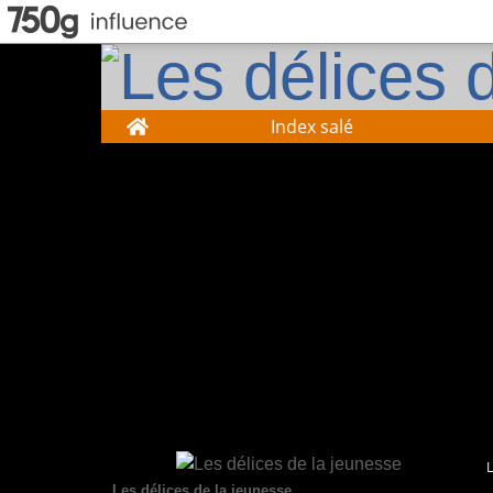
Home
Index salé
Les délices de la jeunesse