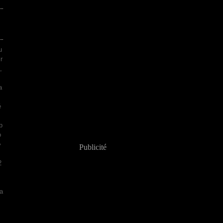
u
r
,
s
a
é
p
o
•
Publicité
2
a