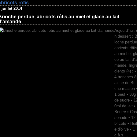
abricots rotis
 juillet 2014
Brioche perdue, abricots rôtis au miel et glace au lait
d'amande
Aujourd'hui, 
n dessert : B
ioche perdue
abricots rôti
au miel et gl
ce au lait d'a
mande. Ingr
dients (4) : •
4 tranches é
aisse de Bri
che maison 
1 oeuf • 30g
de sucre • 1
0ml de lait •
Beurre • Cas
sonade • 12 
bricots • Huil
e d'olive • 1
c.à.s....