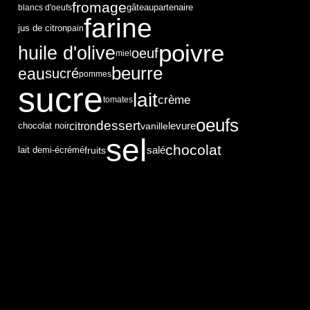
fromage
partenaire
blancs d'oeufs
gâteau
farine
jus de citron
pain
poivre
huile d'olive
oeuf
miel
beurre
eau
sucré
pommes
sucre
lait
crème
tomates
oeufs
dessert
citron
levure
vanille
chocolat noir
sel
chocolat
fruits
salé
lait demi-écrémé