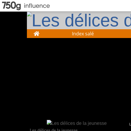
Home
Index salé
Les délices de la jeunesse