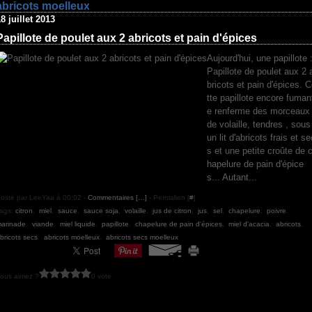
abricots moelleux
8 juillet 2013
Papillote de poulet aux 2 abricots et pain d'épices
Aujourd'hui, une papillote 
Papillote de poulet aux 2 
bricots et pain d'épices. 
tte papillote encore fuman
e renferme des morceaux
de volaille, tendres , sous
un lit d'abricots frais et se
s et une petite croûte de 
hapelure de pain d'épice
s... Autant...
osté par LeeYaa à 00:02 -
Commentaires [
…
]
- Permalien [
#
]
ags:
citron
,
miel
,
sauce
,
sauce soja
,
volaille
,
jus de citron
,
jus
,
sel
,
chapelure
,
poivre
,
arinade
,
viande
,
miel liquide
,
papillote
,
chapelure de pain d'épices
,
miel d'acacia
,
abricots
,
bricots secs
,
abricots moelleux
,
abricots secs moelleux
ous aimez ?
0 vote