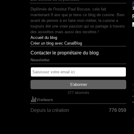
1
Diplômée de l'Institut Paul Bocuse, cela fait
maintenant 8 ans que je tiens ce blog de cuisine. Bien
avant de penser à en faire mon métier, la cuisine a
toujours été une vraie passion qui se partage à travers
des assiettes mais aussi des recettes !
Accueil du blog
Créer un blog avec CanalBlog
Contacter le propriétaire du blog
Newsletter
P
T
377 abonnés
m
Visiteurs
a
Depuis la création
776 059
V