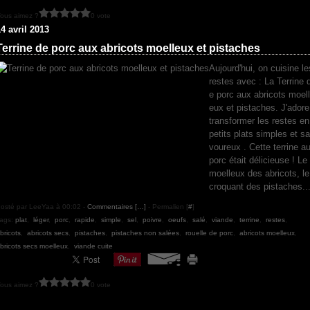
ous aimez ?
0 vote
4 avril 2013
Terrine de porc aux abricots moelleux et pistaches
Aujourd'hui, on cuisine le
restes avec : La Terrine 
e porc aux abricots moell
eux et pistaches. J'adore
transformer les restes en
petits plats simples et sa
voureux . Cette terrine a
porc était délicieuse ! Le
moelleux des abricots, le
croquant des pistaches..
osté par LeeYaa à 00:02 -
Commentaires [
…
]
- Permalien [
#
]
ags:
plat
,
léger
,
porc
,
rapide
,
simple
,
sel
,
poivre
,
oeufs
,
salé
,
viande
,
terrine
,
restes
,
bricots
,
abricots secs
,
pistaches
,
pistaches non salées
,
rouelle de porc
,
abricots moelleux
,
bricots secs moelleux
,
viande cuite
ous aimez ?
0 vote