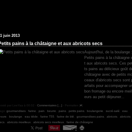
11 juin 2013
Petits pains à la châtaigne et aux abricots secs
Aujourd'hui, de la boulange 
Petits pains à la châtaigne 
t aux abricots secs. Ces pet
ts pains au délicieux goût d
châtaigne avec de petits mo
ceaux d'abricots secs sont 
arfaits pour accompagner u
bon fromage ou encore meil
eurs au petit déjeuner...
osté par LeeYaa à 00:02 -
Commentaires [
…
]
- Permalien [
#
]
ags:
gourmandises
,
farine
,
pain
,
beurre
,
pains
,
petits pains
,
boulangerie
,
sucré-salé
,
eau
,
evure
,
boulange
,
eau tiède
,
farine T55
,
farine de blé
,
gourmandises pains
,
abricots
,
abricots
ecs
,
abricots moelleux
,
abricots secs moelleux
,
farine de châtaigne