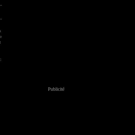
:
a
Ce
t
c
c
Publicité