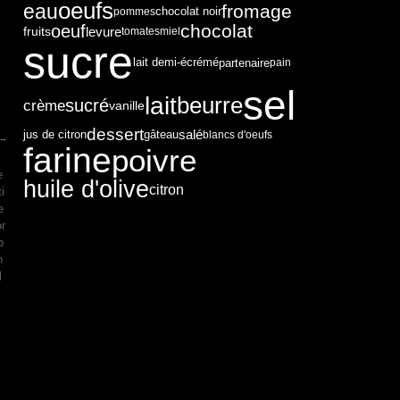
oeufs
eau
fromage
chocolat noir
pommes
chocolat
oeuf
levure
fruits
tomates
miel
sucre
partenaire
lait demi-écrémé
pain
sel
lait
beurre
sucré
crème
vanille
dessert
salé
jus de citron
gâteau
blancs d'oeufs
farine
poivre
:
e
huile d'olive
citron
i
e
r
p
n
l