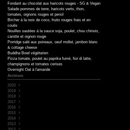
Fondant au chocolat aux haricots rouges - SG & Vegan
Salade pommes de terre, haricots verts, thon,
tomates, oignons rouges et persil
Bircher à la noix de coco, fruits rouges frais et en
coulis
Nouilles sautées à la sauce soja, poulet, chou chinois,
carotte et oignon rouge
Porridge salé aux poireaux, oeuf mollet, jambon blanc
& cottage cheese
Buddha Bowl végétarien
Pizza tomate, poulet au paprika fumé, fior di latte,
champignons et tomates cerises
Overnight Oat à l'amande
Archives
2020
2019
Mai
(1)
2018
Avril
Juin
(1)
(10)
2017
Mai
Novembre
(1)
(1)
2016
Avril
Octobre
Décembre
(2)
(2)
(7)
2015
Mars
Septembre
Novembre
Décembre
(2)
(7)
(6)
(3)
2014
Août
Octobre
Novembre
Décembre
(1)
(2)
(5)
(3)
2013
Juillet
Septembre
Octobre
Novembre
Décembre
(2)
(8)
(1)
(9)
(5)
2012
Juin
Juin
Septembre
Octobre
Novembre
Décembre
(1)
(1)
(2)
(7)
(30)
(4)