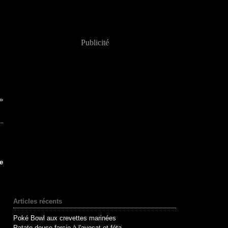
Publicité
e
Articles récents
Poké Bowl aux crevettes marinées
Patate douce farcie à l'avocat et féta