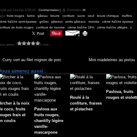
osté par LeeYaa à 00:02 -
Commentaires [
…
]
- Permalien [
#
]
ags:
fruits rouges
,
farine
,
gâteau
,
beurre
,
confiture
,
sucre
,
oeuf
,
levure chimique
,
muffins
,
rème fraîche semi-épaisse
,
goûter
,
gâteaux
,
petits gâteaux
,
muroise
,
crème fraîche épaisse
,
onfiture de fruits rouges
,
confiture de muroise
,
crème fraîche 18%
,
crème fraîche allégée
,
s
ous aimez ?
0 vote
Curry vert au filet mignon de porc
Mini madeleines au pistou
Vous aimerez aussi :
Pavlova, fruits
Roulé à la
rouges et violett
ircher à la noix
confiture, fraises
e coco, fruits
Pavlova aux
et pistaches
ouges frais et
fruits rouges,
en coulis
chantilly légère
vanille-
mascarpone