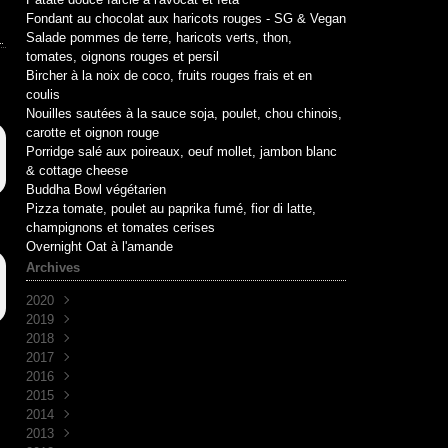
Fondant au chocolat aux haricots rouges - SG & Vegan
Salade pommes de terre, haricots verts, thon,
tomates, oignons rouges et persil
Bircher à la noix de coco, fruits rouges frais et en
coulis
Nouilles sautées à la sauce soja, poulet, chou chinois,
carotte et oignon rouge
Porridge salé aux poireaux, oeuf mollet, jambon blanc
& cottage cheese
Buddha Bowl végétarien
Pizza tomate, poulet au paprika fumé, fior di latte,
champignons et tomates cerises
Overnight Oat à l'amande
Archives
2020
2019
Mai
(1)
2018
Avril
Juin
(1)
(10)
2017
Mai
Novembre
(1)
(1)
2016
Avril
Octobre
Décembre
(2)
(2)
(7)
2015
Mars
Septembre
Novembre
Décembre
(2)
(7)
(6)
(3)
2014
Août
Octobre
Novembre
Décembre
(1)
(2)
(5)
(3)
2013
Juillet
Septembre
Octobre
Novembre
Décembre
(2)
(8)
(1)
(9)
(5)