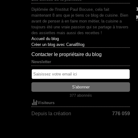
1
Diplômée de l'Institut Paul Bocuse, cela fait
maintenant 8 ans que je tiens ce blog de cuisine. Bien
avant de penser à en faire mon métier, la cuisine a
toujours été une vraie passion qui se partage à travers
des assiettes mais aussi des recettes !
Accueil du blog
Créer un blog avec CanalBlog
Contacter le propriétaire du blog
Newsletter
377 abonnés
Visiteurs
Depuis la création
776 059