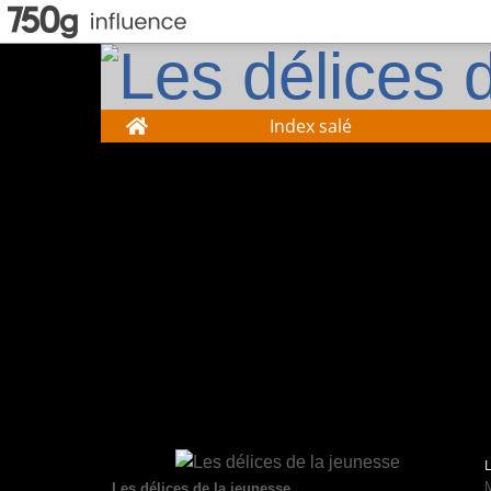
Home
Index salé
Les délices de la jeunesse