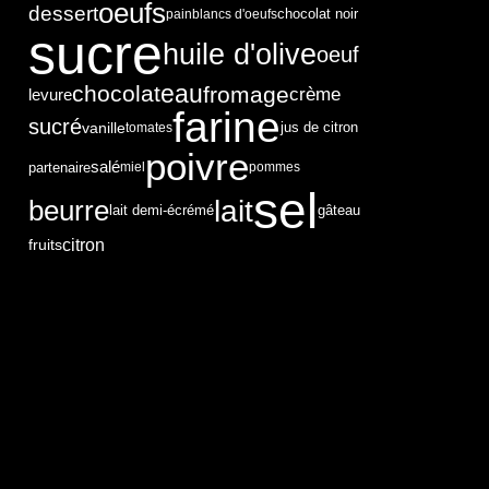
oeufs
dessert
chocolat noir
pain
blancs d'oeufs
sucre
huile d'olive
oeuf
eau
chocolat
fromage
crème
levure
farine
sucré
vanille
tomates
jus de citron
poivre
salé
partenaire
miel
pommes
sel
lait
beurre
lait demi-écrémé
gâteau
citron
fruits