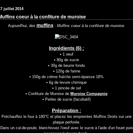
7 juillet 2014
Muffins coeur à la confiture de muroise
muffins
Aujourd'hui, des
:
Muffins coeur à la confiture de muroise
.
Ingrédients (6) :
• 1 oeuf
• 80g de sucre
• 30g de beurre fondu
• 120g de farine
• 150g de crème fraîche semi-épaisse 18%
• 6g de levure chimique
• 1 pincée de sel
• Confiture de Muroise de
Muroise Compagnie
• Perles de sucre (facultatif)
Préparation :
Préchauffez le four à 180°C et placez les empreintes Muffins Droits sur une
plaque perforée.
Dans un cul-de-poule, blanchissez l'oeuf avec le sucre à l'aide d'un fouet puis