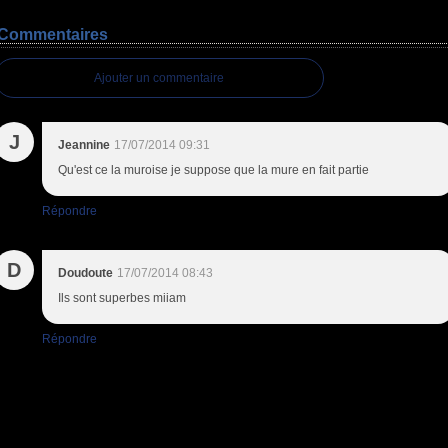
Commentaires
Ajouter un commentaire
J
Jeannine
17/07/2014 09:31
Qu'est ce la muroise je suppose que la mure en fait partie
Répondre
D
Doudoute
17/07/2014 08:43
Ils sont superbes miiam
Répondre