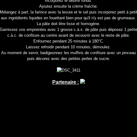
incorporez le beurre fondu.
Ajoutez ensuite la crème fraîche.
Mélangez à part, la farince avec la levure et le sel puis incorporez petit à peti
aux ingrédients liquides en fouettant bien pour qu'il n'y est pas de grumeaux.
La pâte doit être lisse et homogène.
Garnissez vos empreintes avec 1 grosse c.à.s. de pâte puis déposez 1 petit
c.à.c. de confiture au centre avant de recouvrir avec le reste de pâte.
Enfournez pendant 25 minutes à 180°C.
Laissez refroidir pendant 10 minutes, démoulez.
Au moment de servir, badigeonnez les muffins de confiture avec un pinceau
puis décorez avec des petites perles de sucre.
Partenaire :