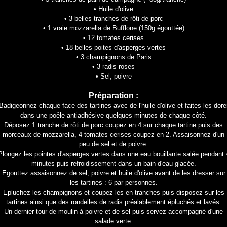
• Huile d'olive
• 3 belles tranches de rôti de porc
• 1 vraie mozzarella de Bufflone (150g égouttée)
• 12 tomates cerises
• 18 belles poites d'asperges vertes
• 3 champignons de Paris
• 3 radis roses
• Sel, poivre
Préparation :
Badigeonnez chaque face des tartines avec de l'huile d'olive et faites-les dore
dans une poêle antiadhésive quelques minutes de chaque côté.
Déposez 1 tranche de rôti de porc coupez en 4 sur chaque tartine puis des
morceaux de mozzarella, 4 tomates cerises coupez en 2. Assaisonnez d'un
peu de sel et de poivre.
Plongez les pointes d'asperges vertes dans une eau bouillante salée pendant 
minutes puis refroidissement dans un bain d'eau glacée.
Egouttez assaisonnez de sel, poivre et huile d'olive avant de les dresser sur
les tartines : 6 par personnes.
Epluchez les champignons et coupez-les en tranches puis disposez sur les
tartines ainsi que des rondelles de radis préalablement épluchés et lavés.
Un dernier tour de moulin à poivre et de sel puis servez accompagné d'une
salade verte.