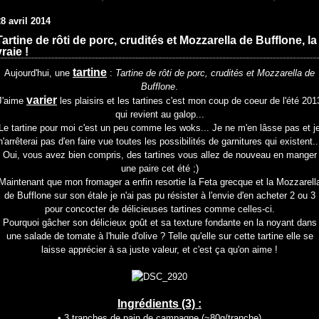
8 avril 2014
Tartine de rôti de porc, crudités et Mozzarella de Bufflone, la
vraie !
tartine
Aujourd'hui, une
:
Tartine de rôti de porc, crudités et Mozzarella de
Bufflone
.
varier
J'aime
les plaisirs et les tartines c'est mon coup de coeur de l'été 201
qui revient au galop...
Le tartine pour moi c'est un peu comme les woks... Je ne m'en lâsse pas et j
n'arrêterai pas d'en faire vue toutes les possibilités de garnitures qui existent..
Oui, vous avez bien compris, des tartines vous allez de nouveau en manger
une paire cet été ;)
Maintenant que mon fromager a enfin resortie la Feta grecque et la Mozzarell
de Bufflone sur son étale je n'ai pas pu résister à l'envie d'en acheter 2 ou 3
pour concocter de délicieuses tartines comme celles-ci.
Pourquoi gâcher son délicieux goût et sa texture fondante en la noyant dans
une salade de tomate à l'huile d'olive ? Telle qu'elle sur cette tartine elle se
laisse apprécier à sa juste valeur, et c'est ça qu'on aime !
Ingrédients (3) :
• 3 tranches de pain de campagne (~80g/tranche)