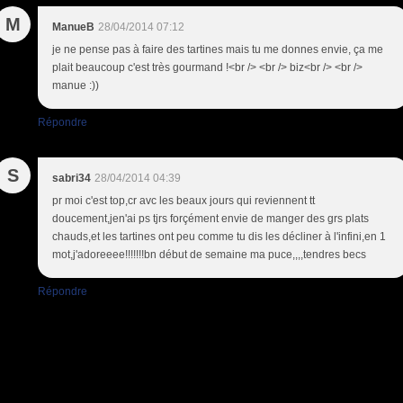
M
ManueB
28/04/2014 07:12
je ne pense pas à faire des tartines mais tu me donnes envie, ça me
plait beaucoup c'est très gourmand !<br /> <br /> biz<br /> <br />
manue :))
Répondre
S
sabri34
28/04/2014 04:39
pr moi c'est top,cr avc les beaux jours qui reviennent tt
doucement,jen'ai ps tjrs forçément envie de manger des grs plats
chauds,et les tartines ont peu comme tu dis les décliner à l'infini,en 1
mot,j'adoreeee!!!!!!!bn début de semaine ma puce,,,,tendres becs
Répondre