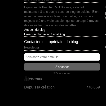
2
Diplômée de l'Institut Paul Bocuse, cela fait
maintenant 8 ans que je tiens ce blog de cuisine. Bien
avant de penser à en faire mon métier, la cuisine a
toujours été une vraie passion qui se partage à travers
des assiettes mais aussi des recettes !
Accueil du blog
Créer un blog avec CanalBlog
Contacter le propriétaire du blog
Newsletter
377 abonnés
Visiteurs
Depuis la création
776 059