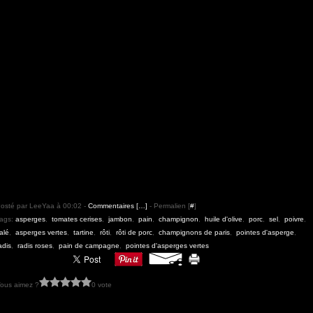
osté par LeeYaa à 00:02 -
Commentaires [
…
]
- Permalien [
#
]
ags:
asperges
,
tomates cerises
,
jambon
,
pain
,
champignon
,
huile d'olive
,
porc
,
sel
,
poivre
,
alé
,
asperges vertes
,
tartine
,
rôti
,
rôti de porc
,
champignons de paris
,
pointes d'asperge
,
adis
,
radis roses
,
pain de campagne
,
pointes d'asperges vertes
ous aimez ?
0 vote