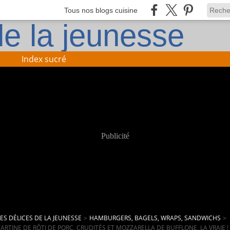
Tous nos blogs cuisine
Index sucré
Publicité
LES DÉLICES DE LA JEUNESSE
>
HAMBURGERS, BAGELS, WRAPS, SANDWICHS
>
TARTINE DE RÔTI DE PORC, CRUDITÉS ET MOZZARELLA DE BUFFLONE, LA VRAIE !