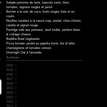
Salade pommes de terre, haricots verts, thon,
tomates, oignons rouges et persil
Bircher à la noix de coco, fruits rouges frais et en
coulis
Nouilles sautées à la sauce soja, poulet, chou chinois,
carotte et oignon rouge
Porridge salé aux poireaux, oeuf mollet, jambon blanc
& cottage cheese
Buddha Bowl végétarien
Pizza tomate, poulet au paprika fumé, fior di latte,
champignons et tomates cerises
Overnight Oat à l'amande
Archives
2020
2019
Mai
(1)
2018
Avril
Juin
(1)
(10)
2017
Mai
Novembre
(1)
(1)
2016
Avril
Octobre
Décembre
(2)
(2)
(7)
2015
Mars
Septembre
Novembre
Décembre
(2)
(7)
(6)
(3)
2014
Août
Octobre
Novembre
Décembre
(1)
(2)
(5)
(3)
2013
Juillet
Septembre
Octobre
Novembre
Décembre
(2)
(8)
(1)
(9)
(5)
2012
Juin
Juin
Septembre
Octobre
Novembre
Décembre
(1)
(1)
(2)
(7)
(30)
(4)
2011
Avril
Février
Juin
Septembre
Octobre
Novembre
Décembre
(1)
(2)
(6)
(14)
(29)
(34)
(2)