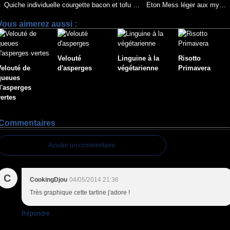
Quiche individuelle courgette bacon et tofu soyeux
Eton Mess léger aux myrtilles
Vous aimerez aussi :
Velouté
Linguine à la
Risotto
Velouté de
d'asperges
végétarienne
Primavera
queues
d'asperges
vertes
Commentaires
Ajouter un commentaire
C
CookingDjou
04/05/2014 21:36
Très graphique cette tartine j'adore !
Répondre