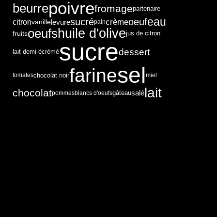
poivre
beurre
fromage
partenaire
eau
sucré
oeuf
crème
citron
levure
vanille
pain
huile d'olive
oeufs
fruits
jus de citron
sucre
dessert
lait demi-écrémé
sel
farine
chocolat noir
tomates
miel
lait
chocolat
salé
pommes
blancs d'oeufs
gâteau