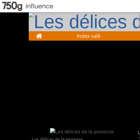
Home
Index salé
Les délices de la jeunesse