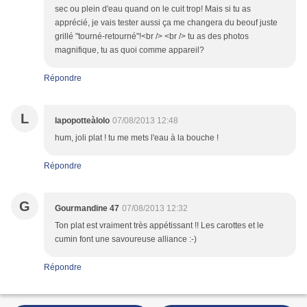
sec ou plein d'eau quand on le cuit trop! Mais si tu as
apprécié, je vais tester aussi ça me changera du beouf juste
grillé "tourné-retourné"!<br /> <br /> tu as des photos
magnifique, tu as quoi comme appareil?
Répondre
L
lapopotteàlolo
07/08/2013 12:48
hum, joli plat ! tu me mets l'eau à la bouche !
Répondre
G
Gourmandine 47
07/08/2013 12:32
Ton plat est vraiment très appétissant !! Les carottes et le
cumin font une savoureuse alliance :-)
Répondre