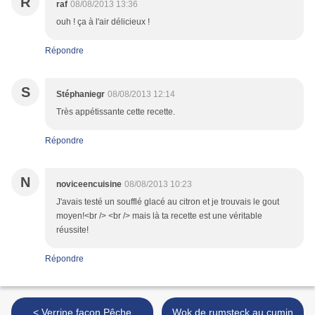
R
raf
08/08/2013 13:36
ouh ! ça à l'air délicieux !
Répondre
S
Stéphaniegr
08/08/2013 12:14
Très appétissante cette recette.
Répondre
N
noviceencuisine
08/08/2013 10:23
J'avais testé un soufflé glacé au citron et je trouvais le gout
moyen!<br /> <br /> mais là ta recette est une véritable
réussite!
Répondre
< Verrine façon Pêche
Wok de rumsteck au cumin