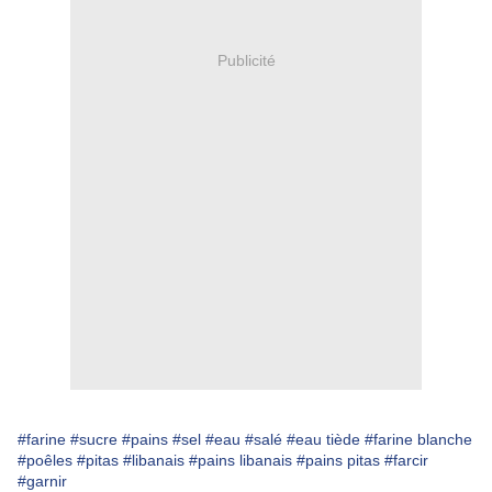
Publicité
#farine
#sucre
#pains
#sel
#eau
#salé
#eau tiède
#farine blanche
#poêles
#pitas
#libanais
#pains libanais
#pains pitas
#farcir
#garnir