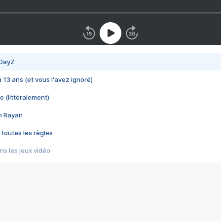
 DayZ
 a 13 ans (et vous l'avez ignoré)
e (littéralement)
im Rayan
 toutes les règles
s les jeux vidéo
us choquant de Rockstar ? - Le scandale BULLY
e plus moche de Steam
du RÊVE tourne au CAUCHEMAR