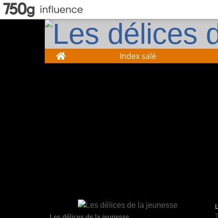
Home
Index salé
Les délices de la jeunesse