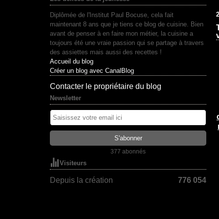
2
Diplômée de l'Institut Paul Bocuse, cela fait
maintenant 8 ans que je tiens ce blog de cuisine. Bien
avant de penser à en faire mon métier, la cuisine a
toujours été une vraie passion qui se partage à travers
des assiettes mais aussi des recettes !
Accueil du blog
Créer un blog avec CanalBlog
Contacter le propriétaire du blog
Newsletter
377 abonnés
Visiteurs
Depuis la création
776 054