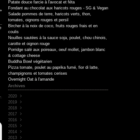
Patate douce farcie à l'avocat et féta
Fondant au chocolat aux haricots rouges - SG & Vegan
Salade pommes de terre, haricots verts, thon,
tomates, oignons rouges et persil
Bircher à la noix de coco, fruits rouges frais et en
coulis
Nouilles sautées à la sauce soja, poulet, chou chinois,
carotte et oignon rouge
Porridge salé aux poireaux, oeuf mollet, jambon blanc
& cottage cheese
Buddha Bowl végétarien
Pizza tomate, poulet au paprika fumé, fior di latte,
champignons et tomates cerises
Overnight Oat à l'amande
Archives
2020
2019
Mai
(1)
2018
Avril
Juin
(1)
(10)
2017
Mai
Novembre
(1)
(1)
2016
Avril
Octobre
Décembre
(2)
(2)
(7)
2015
Mars
Septembre
Novembre
Décembre
(2)
(7)
(6)
(3)
2014
Août
Octobre
Novembre
Décembre
(1)
(2)
(5)
(3)
2013
Juillet
Septembre
Octobre
Novembre
Décembre
(2)
(8)
(1)
(9)
(5)