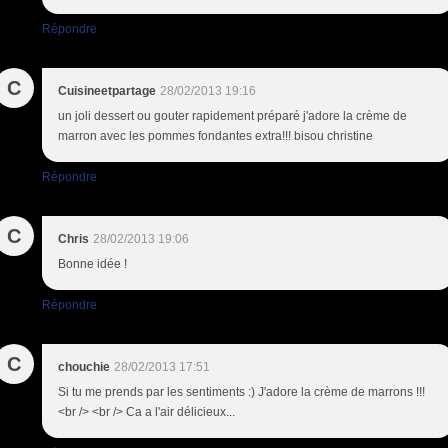
Répondre
C
Cuisineetpartage
28/02/2013 19:16
un joli dessert ou gouter rapidement préparé j'adore la crème de
marron avec les pommes fondantes extra!!! bisou christine
Répondre
C
Chris
28/02/2013 19:06
Bonne idée !
Répondre
C
chouchie
28/02/2013 17:51
Si tu me prends par les sentiments :) J'adore la crème de marrons !!!
<br /> <br /> Ca a l'air délicieux...