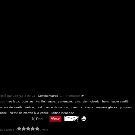
osté par LeeYaa à 00:02 -
Commentaires [
…
]
- Permalien [
#
]
ags:
moelleux
,
pommes
,
vanille
,
sucre
,
partenaire
,
eau
,
viennoiserie
,
fruits
,
sucre vanillé
,
ousse de vanille
,
tartine
,
test
,
crème de marron
,
marrons
,
ariane
,
marrons glacés
,
pommes
riane
,
crème de marron à la vanille
,
tartine viennoise
ous aimez ?
0 vote