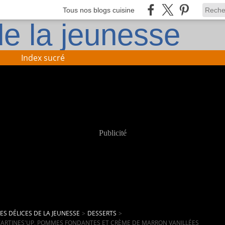
Tous nos blogs cuisine
Index sucré
Publicité
LES DÉLICES DE LA JEUNESSE
>
DESSERTS
>
TARTINES'UP, POMMES FONDANTES ET CRÈME DE MARRON VANILLÉES