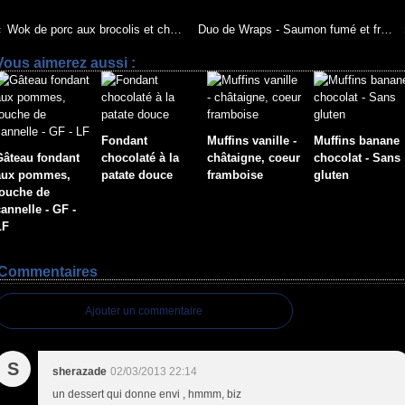
Wok de porc aux brocolis et champignons
Duo de Wraps - Saumon fumé et fromage frais
Vous aimerez aussi :
Fondant
Muffins vanille -
Muffins banane
Gâteau fondant
chocolaté à la
châtaigne, coeur
chocolat - Sans
aux pommes,
patate douce
framboise
gluten
touche de
annelle - GF -
LF
Commentaires
Ajouter un commentaire
S
sherazade
02/03/2013 22:14
un dessert qui donne envi , hmmm, biz