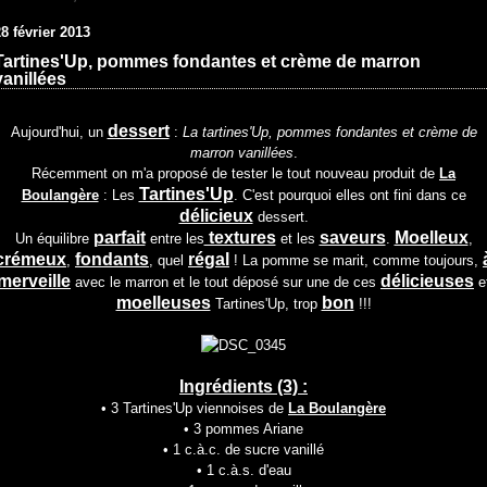
8 février 2013
Tartines'Up, pommes fondantes et crème de marron
vanillées
dessert
Aujourd'hui, un
:
La tartines'Up, pommes fondantes et crème de
marron vanillées
.
Récemment on m'a proposé de tester le tout nouveau produit de
La
Tartines'Up
Boulangère
: Les
. C'est pourquoi elles ont fini dans ce
délicieux
dessert.
parfait
textures
saveurs
Moelleux
Un équilibre
entre les
et les
.
,
crémeux
fondants
régal
,
, quel
! La pomme se marit, comme toujours,
merveille
délicieuses
avec le marron et le tout déposé sur une de ces
e
moelleuses
bon
Tartines'Up, trop
!!!
Ingrédients (3) :
• 3 Tartines'Up viennoises de
La Boulangère
• 3 pommes Ariane
• 1 c.à.c. de sucre vanillé
• 1 c.à.s. d'eau