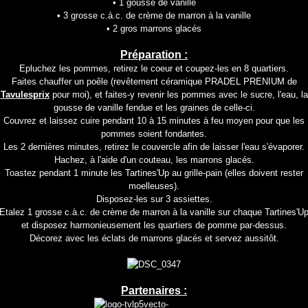
• 1 gousse de vanille
• 3 grosse c.à.c. de crème de marron à la vanille
• 2 gros marrons glacés
Préparation :
Epluchez les pommes, retirez le coeur et coupez-les en 8 quartiers.
Faites chauffer un poêle (revêtement céramique PRADEL PRENIUM de
Tavulesprix
pour moi), et faites-y revenir les pommes avec le sucre, l'eau, la
gousse de vanille fendue et les graines de celle-ci.
Couvrez et laissez cuire pendant 10 à 15 minutes à feu moyen pour que les
pommes soient fondantes.
Les 2 dernières minutes, retirez le couvercle afin de laisser l'eau s'évaporer.
Hachez, à l'aide d'un couteau, les marrons glacés.
Toastez pendant 1 minute les Tartines'Up au grille-pain (elles doivent rester
moelleuses).
Disposez-les sur 3 assiettes.
Etalez 1 grosse c.à.c. de crème de marron à la vanille sur chaque Tartines'U
et disposez harmonieusement les quartiers de pomme par-dessus.
Décorez avec les éclats de marrons glacés et servez aussitôt.
Partenaires :