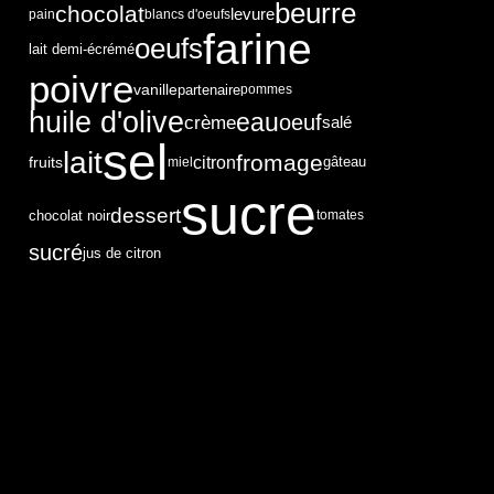
beurre
chocolat
levure
pain
blancs d'oeufs
farine
oeufs
lait demi-écrémé
poivre
vanille
partenaire
pommes
huile d'olive
eau
oeuf
crème
salé
sel
lait
fromage
citron
fruits
miel
gâteau
sucre
dessert
chocolat noir
tomates
sucré
jus de citron