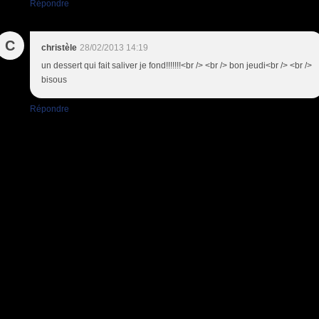
Répondre
C
christèle
28/02/2013 14:19
un dessert qui fait saliver je fond!!!!!!!<br /> <br /> bon jeudi<br /> <br />
bisous
Répondre