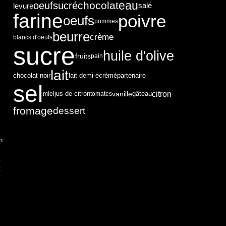
eau
chocolat
sucré
oeuf
levure
salé
farine
poivre
oeufs
pommes
beurre
crème
blancs d'oeufs
sucre
huile d'olive
fruits
pain
lait
chocolat noir
partenaire
lait demi-écrémé
sel
citron
vanille
miel
jus de citron
tomates
gâteau
fromage
dessert
n
t