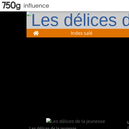
Home
Index salé
Les délices de la jeunesse