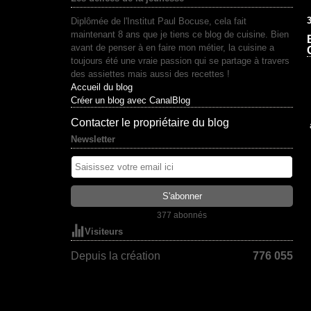
Diplômée de l'Institut Paul Bocuse, cela fait
maintenant 8 ans que je tiens ce blog de cuisine. Bien
avant de penser à en faire mon métier, la cuisine a
toujours été une vraie passion qui se partage à travers
des assiettes mais aussi des recettes !
Accueil du blog
Créer un blog avec CanalBlog
Contacter le propriétaire du blog
Newsletter
377 abonnés
Visiteurs
Depuis la création
776 055