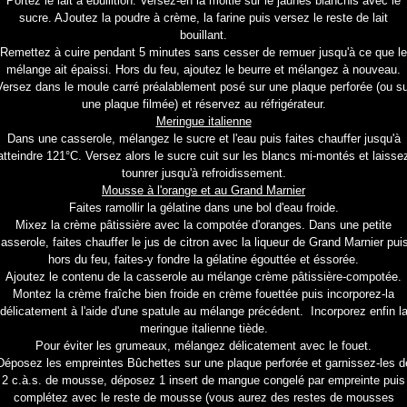
Portez le lait à ébullition. Versez-en la moitié sur le jaunes blanchis avec le
sucre. AJoutez la poudre à crème, la farine puis versez le reste de lait
bouillant.
Remettez à cuire pendant 5 minutes sans cesser de remuer jusqu'à ce que le
mélange ait épaissi. Hors du feu, ajoutez le beurre et mélangez à nouveau.
Versez dans le moule carré préalablement posé sur une plaque perforée (ou su
une plaque filmée) et réservez au réfrigérateur.
Meringue italienne
Dans une casserole, mélangez le sucre et l'eau puis faites chauffer jusqu'à
atteindre 121°C. Versez alors le sucre cuit sur les blancs mi-montés et laisse
tounrer jusqu'à refroidissement.
Mousse à l'orange et au Grand Marnier
Faites ramollir la gélatine dans une bol d'eau froide.
Mixez la crème pâtissière avec la compotée d'oranges. Dans une petite
asserole, faites chauffer le jus de citron avec la liqueur de Grand Marnier pui
hors du feu, faites-y fondre la gélatine égouttée et éssorée.
Ajoutez le contenu de la casserole au mélange crème pâtissière-compotée.
Montez la crème fraîche bien froide en crème fouettée puis incorporez-la
délicatement à l'aide d'une spatule au mélange précédent. Incorporez enfin l
meringue italienne tiède.
Pour éviter les grumeaux, mélangez délicatement avec le fouet.
Déposez les empreintes Bûchettes sur une plaque perforée et garnissez-les d
2 c.à.s. de mousse, déposez 1 insert de mangue congelé par empreinte puis
complétez avec le reste de mousse (vous aurez des restes de mousses