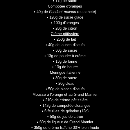
• 17g de sucre
Compotée d'oranges
• 40g de
Fondant maison
(ou acheté)
• 120g de sucre glace
• 100g d'oranges
• 20g de citron
Crème pâtissière
• 250g de lait
• 40g de jaunes d'oeufs
• 50g de sucre
• 13g de poudre à crème
• 13g de farine
• 13g de beurre
Meringue italienne
• 80g de sucre
• 20g d'eau
• 50g de blancs d'oeufs
Mousse à l'orange et au Grand Marnier
• 210g de crème pâtissière
• 142g de compotée d'oranges
• 6 feuilles de gélatine (12g)
• 50g de jus de citron
• 60g de liqueur de Grand Marnier
• 350g de crème fraîche 30% bien froide