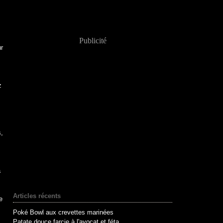
Publicité
r
z
s,
a
Articles récents
e
Poké Bowl aux crevettes marinées
Patate douce farcie à l'avocat et féta