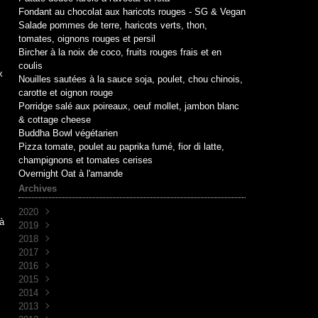
Fondant au chocolat aux haricots rouges - SG & Vegan
Salade pommes de terre, haricots verts, thon,
tomates, oignons rouges et persil
.
Bircher à la noix de coco, fruits rouges frais et en
coulis
x
Nouilles sautées à la sauce soja, poulet, chou chinois,
carotte et oignon rouge
Porridge salé aux poireaux, oeuf mollet, jambon blanc
& cottage cheese
Buddha Bowl végétarien
Pizza tomate, poulet au paprika fumé, fior di latte,
champignons et tomates cerises
Overnight Oat à l'amande
Archives
2020
à
2019
Mai
(1)
2018
Avril
Juin
(1)
(10)
2017
Mai
Novembre
(1)
(1)
2016
Avril
Octobre
Décembre
(2)
(2)
(7)
2015
Mars
Septembre
Novembre
Décembre
(2)
(7)
(6)
(3)
2014
Août
Octobre
Novembre
Décembre
(1)
(2)
(5)
(3)
2013
Juillet
Septembre
Octobre
Novembre
Décembre
(2)
(8)
(1)
(9)
(5)