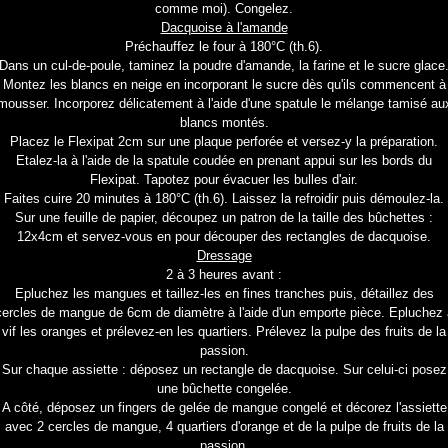
comme moi). Congelez.
Dacquoise à l'amande
Préchauffez le four à 180°C (th.6).
Dans un cul-de-poule, taminez la poudre d'amande, la farine et le sucre glace
Montez les blancs en neige en incorporant le sucre dès qu'ils commencent à
mousser. Incorporez délicatement à l'aide d'une spatule le mélange tamisé au
blancs montés.
Placez le Flexipat 2cm sur une plaque perforée et versez-y la préparation.
Etalez-la à l'aide de la spatule coudée en prenant appui sur les bords du
Flexipat. Tapotez pour évacuer les bulles d'air.
Faites cuire 20 minutes à 180°C (th.6). Laissez la refroidir puis démoulez-la.
Sur une feuille de papier, découpez un patron de la taille des bûchettes :
12x4cm et servez-vous en pour découper des rectangles de dacquoise.
Dressage
2 à 3 heures avant :
Epluchez les mangues et taillez-les en fines tranches puis, détaillez des
cercles de mangue de 6cm de diamètre à l'aide d'un emporte pièce. Epluchez 
vif les oranges et prélevez-en les quartiers. Prélevez la pulpe des fruits de la
passion.
Sur chaque assiette : déposez un rectangle de dacquoise. Sur celui-ci posez
une bûchette congelée.
A côté, déposez un fingers de gelée de mangue congelé et décorez l'assiette
avec 2 cercles de mangue, 4 quartiers d'orange et de la pulpe de fruits de la
passion.