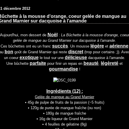
31 décembre 2012
Bûchette à la mousse d'orange, coeur gelée de mangue au
Grand Marnier sur dacquoise à l'amande
Noël
Aujourd'hui, mon dessert de
:
La Bûchette à la mousse d'orange, coeu
gelée de mangue au Grand Marnier sur dacquoise à l'amande
.
succès
légère
aérienne
Ces bûchettes ont eu un franc
. Un mousse
et
bon
discret
au
goût de Grand Marnier qui reste
(trop pour certains ;)). Ave
exotique
délicieuse
un coeur
le tout sur une
dacquoise à l'amande.
parfaite
beauté
légèreté
Une bûchette
pour finir un repas en
,
et
gourmandise
!
Ingrédients (12) :
Gelée de mangue au Grand Marnier
• 45g de pulpe de fruits de la passion (~5 fruits)
• 120g de purée de mangue fraîche (ou non)
• 180g de mangue fraîche
• 16g de liqueur de Grand Marnier
• 4 feuilles de gélatine (8g)