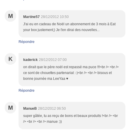
M
Martine57
28/12/2012 10:50
J'ai eu en cadeau de Noël un abonnement de 3 mois à Eat
your box justement;) Je t'en dirai des nouvelles...
Répondre
K
kaderick
28/12/2012 07:00
on dirait que le père noël est repassé ma puce !!!<br /> <br />
ce sont de chouettes partenariat :-)<br /> <br /> bisous et
bonne journée ma LeeYaa ♥
Répondre
M
ManueB
28/12/2012 06:50
super gâtée, tu as reçu de bons et beaux produits !<br /> <br
/> <br /> <br /> manue :))