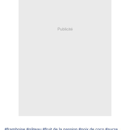
Publicité
#framboise
#gâteau
#fruit de la passion
#noix de coco
#sucre