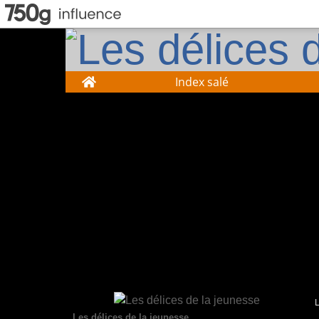
Home
Index salé
Les délices de la jeunesse