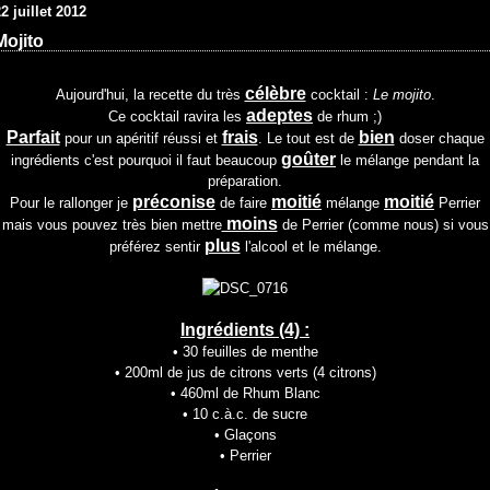
2 juillet 2012
Mojito
célèbre
Aujourd'hui, la recette du très
cocktail :
Le mojito
.
adeptes
Ce cocktail ravira les
de rhum ;)
Parfait
frais
bien
pour un apéritif réussi et
. Le tout est de
doser chaque
goûter
ingrédients c'est pourquoi il faut beaucoup
le mélange pendant la
préparation.
préconise
moitié
moitié
Pour le rallonger je
de faire
mélange
Perrier
moins
mais vous pouvez très bien mettre
de Perrier (comme nous) si vous
plus
préférez sentir
l'alcool et le mélange.
Ingrédients (4) :
• 30 feuilles de menthe
• 200ml de jus de citrons verts (4 citrons)
• 460ml de Rhum Blanc
• 10 c.à.c. de sucre
• Glaçons
• Perrier