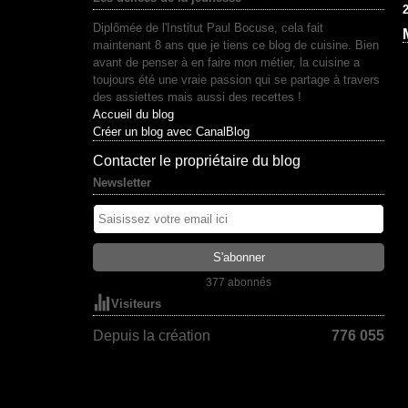
2
Diplômée de l'Institut Paul Bocuse, cela fait
maintenant 8 ans que je tiens ce blog de cuisine. Bien
avant de penser à en faire mon métier, la cuisine a
toujours été une vraie passion qui se partage à travers
des assiettes mais aussi des recettes !
Accueil du blog
Créer un blog avec CanalBlog
Contacter le propriétaire du blog
Newsletter
377 abonnés
Visiteurs
Depuis la création
776 055