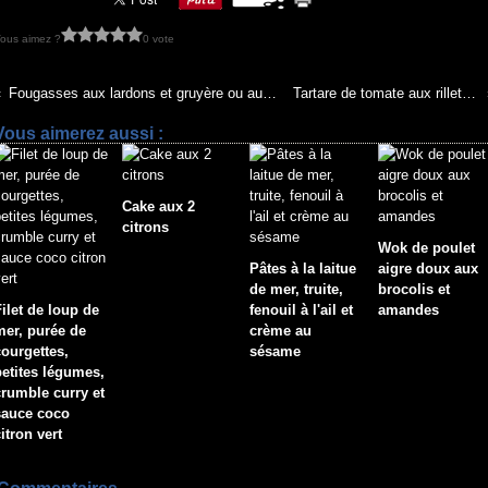
ous aimez ?
0 vote
Fougasses aux lardons et gruyère ou aux olives noires
Tartare de tomate aux rillettes de thon
Vous aimerez aussi :
Cake aux 2
citrons
Wok de poulet
Pâtes à la laitue
aigre doux aux
de mer, truite,
brocolis et
Filet de loup de
fenouil à l'ail et
amandes
mer, purée de
crème au
courgettes,
sésame
petites légumes,
crumble curry et
sauce coco
itron vert