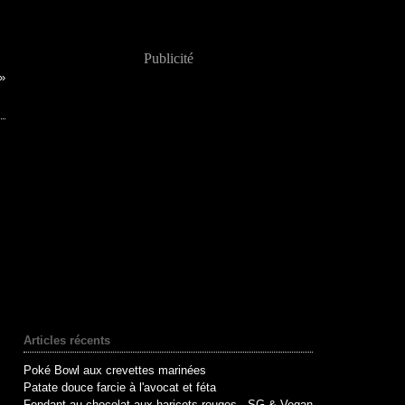
Publicité
Articles récents
Poké Bowl aux crevettes marinées
Patate douce farcie à l'avocat et féta
Fondant au chocolat aux haricots rouges - SG & Vegan