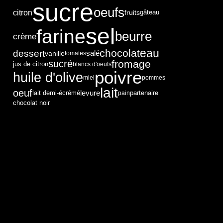
sucre
oeufs
citron
fruits
gâteau
sel
farine
beurre
crème
eau
chocolat
dessert
vanille
salé
tomates
sucré
fromage
jus de citron
blancs d'oeufs
poivre
huile d'olive
miel
pommes
lait
oeuf
levure
partenaire
lait demi-écrémé
pain
chocolat noir