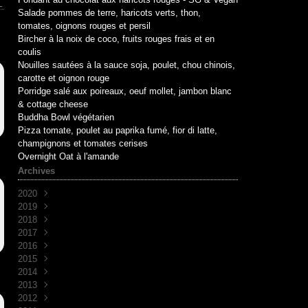
Salade pommes de terre, haricots verts, thon,
tomates, oignons rouges et persil
Bircher à la noix de coco, fruits rouges frais et en
coulis
Nouilles sautées à la sauce soja, poulet, chou chinois,
carotte et oignon rouge
Porridge salé aux poireaux, oeuf mollet, jambon blanc
& cottage cheese
Buddha Bowl végétarien
Pizza tomate, poulet au paprika fumé, fior di latte,
champignons et tomates cerises
Overnight Oat à l'amande
Archives
2020
2019
Mai
(1)
2018
Avril
Juin
(1)
(10)
2017
Mai
Novembre
(1)
(1)
2016
Avril
Octobre
Décembre
(2)
(2)
(7)
2015
Mars
Septembre
Novembre
Décembre
(2)
(7)
(6)
(3)
2014
Août
Octobre
Novembre
Décembre
(1)
(2)
(5)
(3)
2013
Juillet
Septembre
Octobre
Novembre
Décembre
(2)
(8)
(1)
(9)
(5)
2012
Juin
Juin
Septembre
Octobre
Novembre
Décembre
(1)
(1)
(2)
(7)
(30)
(4)