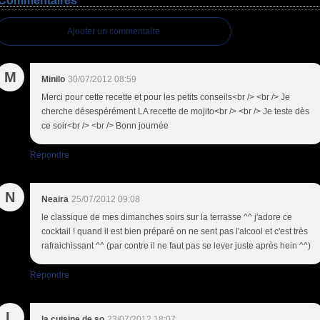
Commentaires
Ajouter un commentaire
M
Minilo
30/07/2012 08:59
Merci pour cette recette et pour les petits conseils<br /> <br /> Je
cherche désespérément LA recette de mojito<br /> <br /> Je teste dès
ce soir<br /> <br /> Bonn journée
Répondre
N
Neaira
25/07/2012 09:08
le classique de mes dimanches soirs sur la terrasse ^^ j'adore ce
cocktail ! quand il est bien préparé on ne sent pas l'alcool et c'est très
rafraichissant ^^ (par contre il ne faut pas se lever juste après hein ^^)
Répondre
L
la cuisine de so
23/07/2012 18:07