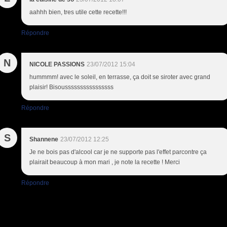
aahhh bien, tres utile cette recette!!!
Répondre
N
NICOLE PASSIONS
23/07/2012 15:04
hummmm! avec le soleil, en terrasse, ça doit se siroter avec grand
plaisir! Bisoussssssssssssssss
Répondre
S
Shannene
23/07/2012 12:25
Je ne bois pas d'alcool car je ne supporte pas l'effet parcontre ça
plairait beaucoup à mon mari , je note la recette ! Merci
Répondre