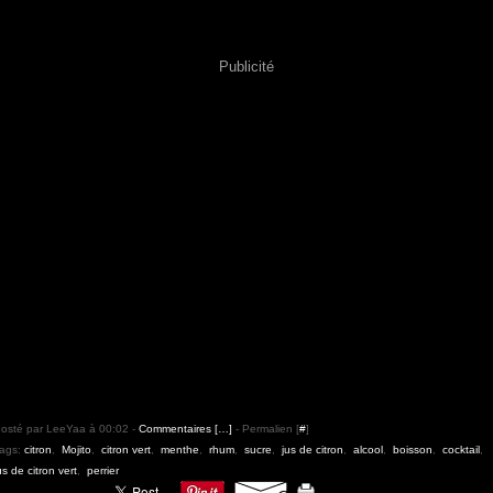
Publicité
osté par LeeYaa à 00:02 -
Commentaires [
…
]
- Permalien [
#
]
ags:
citron
,
Mojito
,
citron vert
,
menthe
,
rhum
,
sucre
,
jus de citron
,
alcool
,
boisson
,
cocktail
,
us de citron vert
,
perrier